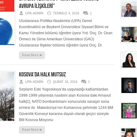
AVRUPA İLİŞKİLERİ”
UPA-ADMIN
TEMMUZ 4, 2016
1
Uluslararası Politika Akademisi (UPA) Genel
Koordinatörü ve Beykent Üniversitesi Siyaset Bilimi ve
Kamu Yönetimi bölümü öğretim üyesi Yrd. Doç. Dr. Ozan
Örmeci ile Girne Amerikan Üniversitesi (GAÜ)
Uluslararası İlişkiler bölümü öğretim üyesi Doç. Dr.
»
Read More
KOSOVA’DA HALK MUTSUZ
UPA-ADMIN
ŞUBAT 18, 2016
1
Sırpların Eski Yugoslavya’da uyguladığı katliamlardan
1998-1999 yıllarında nasibini alan Kosova’daki Arnavut
halk[1], NATO bombardımanı sonucunda savaşın sona
ermesi ile Makedonya’nın Kumanova şehrinde 1244 BM
Güvenlik Konseyi kararına dayalı olarak geçici süreyle
BM Kosova Misyonu-
»
Read More