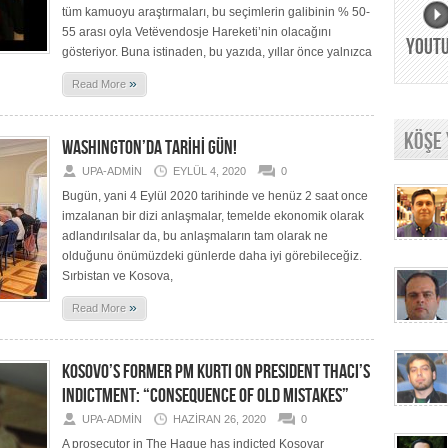
tüm kamuoyu araştırmaları, bu seçimlerin galibinin % 50-
55 arası oyla Vetëvendosje Hareketi’nin olacağını
YOUT
gösteriyor. Buna istinaden, bu yazıda, yıllar önce yalnızca
»
Read More
KÖŞE
WASHINGTON’DA TARİHİ GÜN!
UPA-ADMIN
EYLÜL 4, 2020
0
Bugün, yani 4 Eylül 2020 tarihinde ve henüz 2 saat once
imzalanan bir dizi anlaşmalar, temelde ekonomik olarak
adlandırılsalar da, bu anlaşmaların tam olarak ne
olduğunu önümüzdeki günlerde daha iyi görebileceğiz.
Sırbistan ve Kosova,
»
Read More
KOSOVO’S FORMER PM KURTI ON PRESIDENT THACI’S
INDICTMENT: “CONSEQUENCE OF OLD MISTAKES”
UPA-ADMIN
HAZIRAN 26, 2020
0
A prosecutor in The Hague has indicted Kosovar