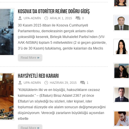
KOSOVA’DA OTORİTER REJİME DOĞRU GİDİŞ
UPA-ADMIN
ARALIK 1, 2015
0
30 Kasım 2015 itibarı ile Kosova Cumhuriyeti
Parlamentosu, demokrasinin gerçek anlamı olan
çoksesliliği keserek, Birleşik Muhalefet Partisi’nden (VV-
AAK-NISMA) toplam 5 milletvekilini (2 si geçen günlerde,
3’ü de 30 Kasım) tutuklamış, geride kalanları da Meclis
»
Read More
HAYSİYETLİ RED KARARI
UPA-ADMIN
HAZIRAN 29, 2015
1
“Kötülüklerin ilki ve en büyüğü, haksızlıkların cezasız
kalmasıdır.” – (Eflatun) Biraz Adalet 2367 yıl önce
Eflatun’un söylediği bu sözleri, ister kişisel, ister
toplumsal düzeyde ele alalım sonucun değişmeyeceğini
düşünüyorum. Vereceği zararların büyüklüğü açısından
elbette
»
Read More