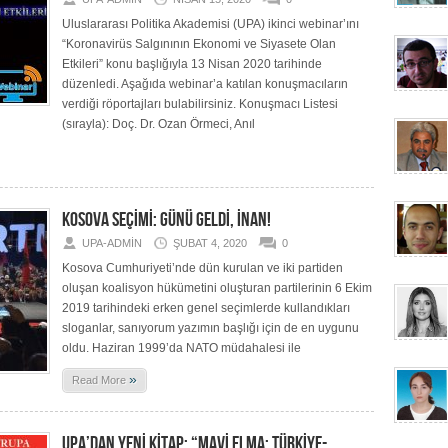
Uluslararası Politika Akademisi (UPA) ikinci webinar’ını
“Koronavirüs Salgınının Ekonomi ve Siyasete Olan
Etkileri” konu başlığıyla 13 Nisan 2020 tarihinde
düzenledi. Aşağıda webinar’a katılan konuşmacıların
verdiği röportajları bulabilirsiniz. Konuşmacı Listesi
(sırayla): Doç. Dr. Ozan Örmeci, Anıl
KOSOVA SEÇİMİ: GÜNÜ GELDİ, İNAN!
UPA-ADMIN
ŞUBAT 4, 2020
0
Kosova Cumhuriyeti’nde dün kurulan ve iki partiden
oluşan koalisyon hükümetini oluşturan partilerinin 6 Ekim
2019 tarihindeki erken genel seçimlerde kullandıkları
sloganlar, sanıyorum yazımın başlığı için de en uygunu
oldu. Haziran 1999’da NATO müdahalesi ile
»
Read More
UPA’DAN YENİ KİTAP: “MAVİ ELMA: TÜRKİYE-