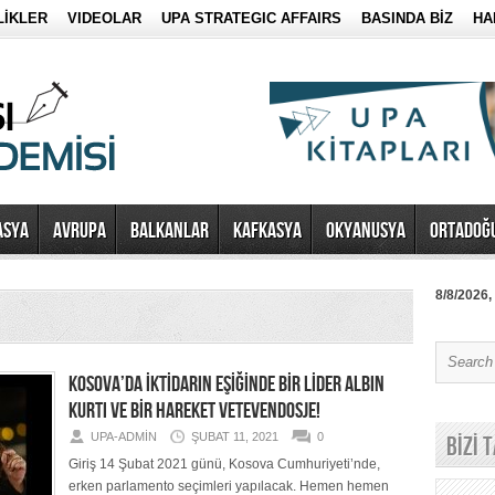
LİKLER
VIDEOLAR
UPA STRATEGIC AFFAIRS
BASINDA BİZ
HA
ASYA
AVRUPA
BALKANLAR
KAFKASYA
OKYANUSYA
ORTADOĞ
8/8/2026,
KOSOVA’DA İKTİDARIN EŞİĞİNDE BİR LİDER ALBIN
KURTI VE BİR HAREKET VETEVENDOSJE!
UPA-ADMIN
ŞUBAT 11, 2021
0
BİZİ 
Giriş 14 Şubat 2021 günü, Kosova Cumhuriyeti’nde,
erken parlamento seçimleri yapılacak. Hemen hemen