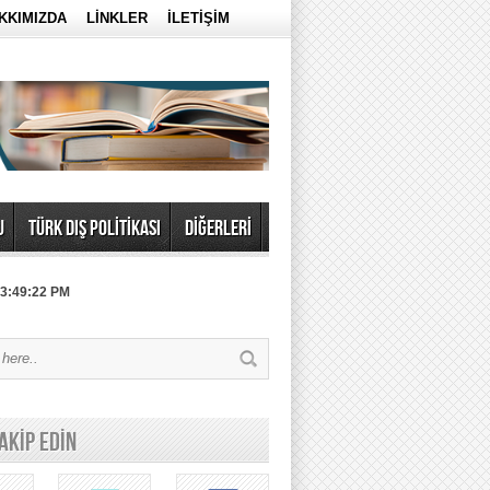
KKIMIZDA
LİNKLER
İLETİŞİM
U
TÜRK DIŞ POLİTİKASI
DİĞERLERİ
 3:49:22 PM
TAKİP EDİN