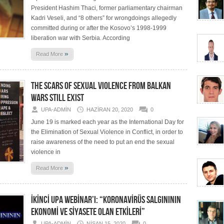
President Hashim Thaci, former parliamentary chairman
Kadri Veseli, and “8 others” for wrongdoings allegedly
committed during or after the Kosovo’s 1998-1999
liberation war with Serbia. According
»
Read More
THE SCARS OF SEXUAL VIOLENCE FROM BALKAN
WARS STILL EXIST
UPA-ADMIN
HAZIRAN 20, 2020
0
June 19 is marked each year as the International Day for
the Elimination of Sexual Violence in Conflict, in order to
raise awareness of the need to put an end the sexual
violence in
»
Read More
İKİNCİ UPA WEBİNAR’I: “KORONAVİRÜS SALGINININ
EKONOMİ VE SİYASETE OLAN ETKİLERİ”
UPA-ADMIN
NISAN 15, 2020
0