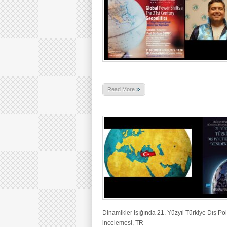
»
Read More
Dinamikler Işığında 21. Yüzyıl Türkiye Dış Po
incelemesi, TR