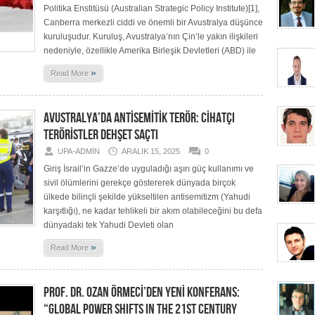
Politika Enstitüsü (Australian Strategic Policy Institute)[1],
Canberra merkezli ciddi ve önemli bir Avustralya düşünce
kuruluşudur. Kuruluş, Avustralya’nın Çin’le yakın ilişkileri
nedeniyle, özellikle Amerika Birleşik Devletleri (ABD) ile
»
Read More
AVUSTRALYA’DA ANTİSEMİTİK TERÖR: CİHATÇI
TERÖRİSTLER DEHŞET SAÇTI
UPA-ADMIN
ARALIK 15, 2025
0
Giriş İsrail’in Gazze’de uyguladığı aşırı güç kullanımı ve
sivil ölümlerini gerekçe göstererek dünyada birçok
ülkede bilinçli şekilde yükseltilen antisemitizm (Yahudi
karşıtlığı), ne kadar tehlikeli bir akım olabileceğini bu defa
dünyadaki tek Yahudi Devleti olan
»
Read More
PROF. DR. OZAN ÖRMECİ’DEN YENİ KONFERANS:
“GLOBAL POWER SHIFTS IN THE 21ST CENTURY