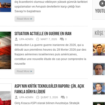
dış ticaretlerini olumsuz etkileyen yüksek gümrük tarifeleri
uygulamaları ve Avrupalı devletlerin karşı çıktığı İran
YOUT
Savaşı’nı başlatması
»
Read More
KÖŞE
SITUATION ACTUELLE EN GUERRE EN IRAN
UPA-ADMIN
MART 7, 2026
0
Introduction La guerre guerre iranienne de 2026, qui a
débuté aux premières heures du 28 février 2026 par des
frappes aériennes israéliennes puis américaines,
constitue une nouvelle étude de cas pour comprendre la
nouvelle
»
Read More
ASPI’NIN KRİTİK TEKNOLOJİLER RAPORU: ÇİN, AÇIK
FARKLA DÜNYA LİDERİ
UPA-ADMIN
ŞUBAT 3, 2026
0
Giriş Kısaca ASPI olarak bilinen Avustralya Stratejik