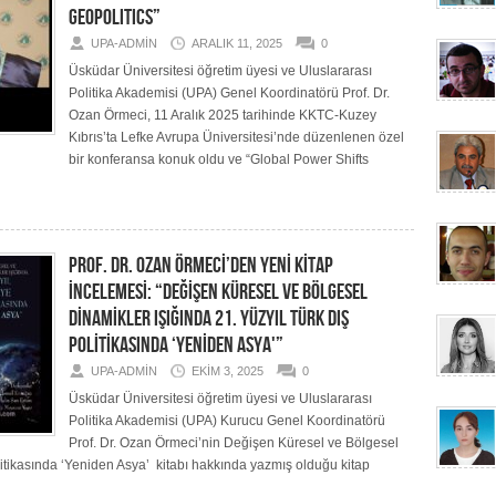
GEOPOLITICS”
UPA-ADMIN
ARALIK 11, 2025
0
Üsküdar Üniversitesi öğretim üyesi ve Uluslararası
Politika Akademisi (UPA) Genel Koordinatörü Prof. Dr.
Ozan Örmeci, 11 Aralık 2025 tarihinde KKTC-Kuzey
Kıbrıs’ta Lefke Avrupa Üniversitesi’nde düzenlenen özel
bir konferansa konuk oldu ve “Global Power Shifts
PROF. DR. OZAN ÖRMECİ’DEN YENİ KİTAP
İNCELEMESİ: “DEĞİŞEN KÜRESEL VE BÖLGESEL
DİNAMİKLER IŞIĞINDA 21. YÜZYIL TÜRK DIŞ
POLİTİKASINDA ‘YENİDEN ASYA'”
UPA-ADMIN
EKIM 3, 2025
0
Üsküdar Üniversitesi öğretim üyesi ve Uluslararası
Politika Akademisi (UPA) Kurucu Genel Koordinatörü
Prof. Dr. Ozan Örmeci’nin Değişen Küresel ve Bölgesel
litikasında ‘Yeniden Asya’ kitabı hakkında yazmış olduğu kitap