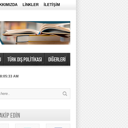
KKIMIZDA
LİNKLER
İLETİŞİM
U
TÜRK DIŞ POLİTİKASI
DİĞERLERİ
 8:05:33 AM
TAKİP EDİN