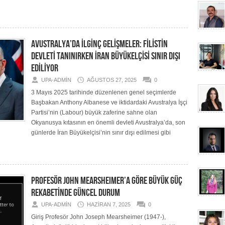
AVUSTRALYA’DA İLGİNÇ GELİŞMELER: FİLİSTİN
DEVLETİ TANINIRKEN İRAN BÜYÜKELÇİSİ SINIR DIŞI
EDİLİYOR
UPA-ADMIN
AĞUSTOS 27, 2025
0
3 Mayıs 2025 tarihinde düzenlenen genel seçimlerde
Başbakan Anthony Albanese ve iktidardaki Avustralya İşçi
Partisi’nin (Labour) büyük zaferine sahne olan
Okyanusya kıtasının en önemli devleti Avustralya’da, son
günlerde İran Büyükelçisi’nin sınır dışı edilmesi gibi
PROFESÖR JOHN MEARSHEIMER’A GÖRE BÜYÜK GÜÇ
REKABETİNDE GÜNCEL DURUM
UPA-ADMIN
HAZIRAN 7, 2025
0
Giriş Profesör John Joseph Mearsheimer (1947-),