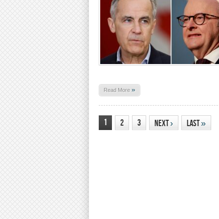
»
Read More
1
2
3
Next
›
Last
»