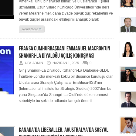
Amerikalı ünlü bir siyaset bilimci ve uluslararası ilişkiler
uzmanıdır. Uzun yıllardır Chicago Üniversitesi’nde ders
veren Mearsheimer, daha ziyade büyük güç rekabetini ve
büyük güçler arasındaki etkileşimi anarşik olarak
»
Read More
FRANSA CUMHURBAŞKANI EMMANUEL MACRON’UN
SHANGRI-LA DİYALOĞU AÇILIŞ KONUŞMASI
UPA-ADMIN
HAZIRAN 1, 2025
0
Giriş Shangri-La Diyaloğu (Shangri-La Dialogue-SLD),
İngiltere-Londra merkezli köklü bir düşünce kuruluşu olan
Uluslararası Stratejik Çalışmalar Enstitüsü-IISS’nin
(International Institute for Strategic Studies) 2002’den bu
yana Singapur’da Shangri-La Oteli’nde düzenlenmesi
sebebiyle bu şekilde adlandırılan çok önemli
KANADA’DA LİBERALLER, AVUSTRALYA’DA SOSYAL