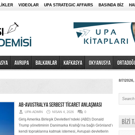
LİKLER
VIDEOLAR
UPA STRATEGIC AFFAIRS
BASINDA BİZ
HA
ASYA
AVRUPA
BALKANLAR
KAFKASYA
OKYANUSYA
ORTADOĞ
8/7/2026,
AB-AVUSTRALYA SERBEST TİCARET ANLAŞMASI
UPA-ADMIN
NISAN 4, 2026
0
Giriş Amerika Birleşik Devletleri’ndeki (ABD) Donald
BİZİ 
Trump yönetiminin Danimarka Krallığı’na bağlı Grönland’ı
kendi topraklarına katmak istemesi, Avrupalı devletlerin