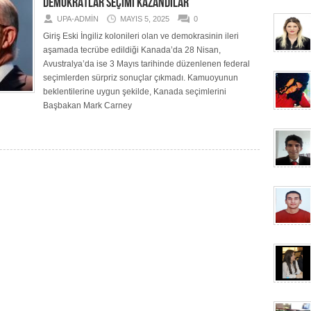
DEMOKRATLAR SEÇİMİ KAZANDILAR
UPA-ADMIN
MAYIS 5, 2025
0
Giriş Eski İngiliz kolonileri olan ve demokrasinin ileri
aşamada tecrübe edildiği Kanada’da 28 Nisan,
Avustralya’da ise 3 Mayıs tarihinde düzenlenen federal
seçimlerden sürpriz sonuçlar çıkmadı. Kamuoyunun
beklentilerine uygun şekilde, Kanada seçimlerini
Başbakan Mark Carney