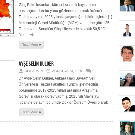
Giriş Bilim insanları, küresel sıcaklık kayıtlarının
başlangıcından bu yana gözlenen en sıcak üçüncü
Temmuz ayının 2025 yılında yaşandığını bildirmişlerdir.[1]
Meteoroloji Genel Müdürlüğü (MGM) verilerine göre, 25
Temmuz’da Şırnak’ın Silopi ilçesinde sıcaklık 50,5 °C
ölçülerek
»
Read More
AYŞE SELİN DÜLGER
UPA-ADMIN
AĞUSTOS 23, 2025
0
Dr. Ayşe Selin Dülger, Ankara Hacı Bayram Veli
Üniversitesi Turizm Fakültesi Turizm İşletmeciliği
bölümünde 2017-2025 yılları arasında Araştırma
Görevlisi olarak görev yapmış, 2025 yılı Mayıs ayı
itibariyle de aynı bölümde Doktor Öğretim Üyesi olarak
»
Read More