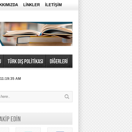
KKIMIZDA
LİNKLER
İLETİŞİM
U
TÜRK DIŞ POLİTİKASI
DİĞERLERİ
 11:19:35 AM
TAKİP EDİN