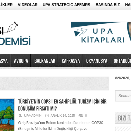
LİKLER
VIDEOLAR
UPA STRATEGIC AFFAIRS
BASINDA BİZ
HA
ASYA
AVRUPA
BALKANLAR
KAFKASYA
OKYANUSYA
ORTADOĞ
8/9/2026,
TÜRKİYE’NİN COP31 EV SAHİPLİĞİ: TURİZM İÇİN BİR
DÖNÜŞÜM FIRSATI MI?
UPA-ADMIN
ARALIK 14, 2025
0
BİZİ 
Giriş Brezilya’nın Belém kentinde düzenlenen COP30
(Birleşmiş Milletler İklim Değişikliği Çerçeve