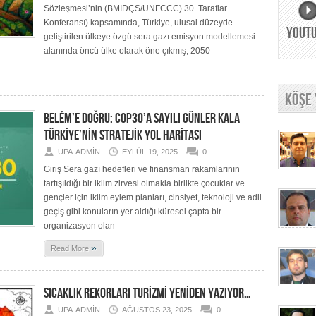
Sözleşmesi’nin (BMİDÇS/UNFCCC) 30. Taraflar
Konferansı) kapsamında, Türkiye, ulusal düzeyde
YOUT
geliştirilen ülkeye özgü sera gazı emisyon modellemesi
alanında öncü ülke olarak öne çıkmış, 2050
KÖŞE
BELÉM’E DOĞRU: COP30’A SAYILI GÜNLER KALA
TÜRKİYE’NİN STRATEJİK YOL HARİTASI
UPA-ADMIN
EYLÜL 19, 2025
0
Giriş Sera gazı hedefleri ve finansman rakamlarının
tartışıldığı bir iklim zirvesi olmakla birlikte çocuklar ve
gençler için iklim eylem planları, cinsiyet, teknoloji ve adil
geçiş gibi konuların yer aldığı küresel çapta bir
organizasyon olan
»
Read More
SICAKLIK REKORLARI TURİZMİ YENİDEN YAZIYOR…
UPA-ADMIN
AĞUSTOS 23, 2025
0