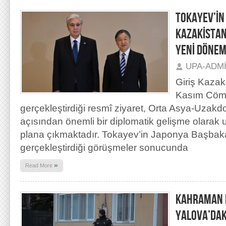
TOKAYEV’İN
KAZAKİSTAN
YENİ DÖNEM
UPA-ADM
Giriş Kaza
Kasım Cöme
gerçekleştirdiği resmî ziyaret, Orta Asya-Uzakdoğ
açısından önemli bir diplomatik gelişme olarak u
plana çıkmaktadır. Tokayev’in Japonya Başbaka
gerçekleştirdiği görüşmeler sonucunda
»
Read More
KAHRAMAN P
YALOVA’DAK