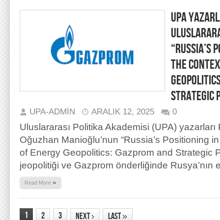
UPA YAZARL
ULUSLARARA
“RUSSIA’S P
THE CONTEX
GEOPOLITIC
STRATEGIC 
UPA-ADMIN
ARALIK 12, 2025
0
Uluslararası Politika Akademisi (UPA) yazarları 
Oğuzhan Manioğlu’nun “Russia’s Positioning in 
of Energy Geopolitics: Gazprom and Strategic P
jeopolitiği ve Gazprom önderliğinde Rusya’nın e
»
Read More
1
2
3
Next
›
Last
»