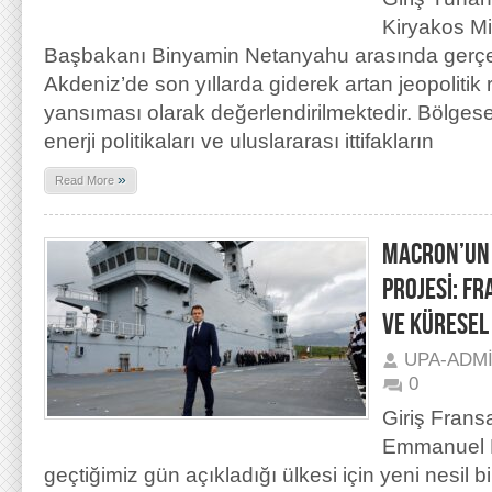
Kiryakos Miç
Başbakanı Binyamin Netanyahu arasında gerç
Akdeniz’de son yıllarda giderek artan jeopolitik 
yansıması olarak değerlendirilmektedir. Bölgesel
enerji politikaları ve uluslararası ittifakların
»
Read More
MACRON’UN 
PROJESİ: FR
VE KÜRESEL 
UPA-ADM
0
Giriş Fran
Emmanuel M
geçtiğimiz gün açıkladığı ülkesi için yeni nesil 