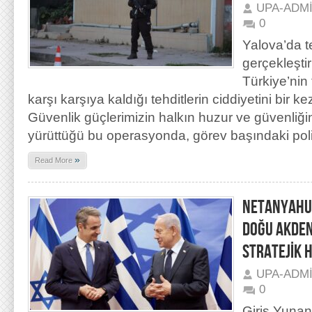
UPA-ADM
0
Yalova’da t
gerçekleşti
Türkiye’nin
karşı karşıya kaldığı tehditlerin ciddiyetini bir 
Güvenlik güçlerimizin halkın huzur ve güvenliğ
yürüttüğü bu operasyonda, görev başındaki poli
»
Read More
NETANYAHU-
DOĞU AKDEN
STRATEJİK 
UPA-ADM
0
Giriş Yuna