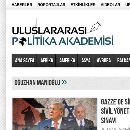
HABERLER
RÖPORTAJLAR
ETKİNLİKLER
VIDEOLAR
UP
Ana Sayfa
AFRİKA
AMERİKA
ASYA
AVRUPA
BALKA
»
oğuzhan manioğlu
GAZZE’DE S
SİVİL YÖNE
SINAVI
UPA-ADM