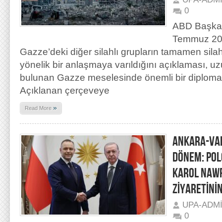
0
ABD Başkan
Temmuz 20
Gazze’deki diğer silahlı grupların tamamen sila
yönelik bir anlaşmaya varıldığını açıklaması, u
bulunan Gazze meselesinde önemli bir diplomati
Açıklanan çerçeveye
»
Read More
ANKARA-VAR
DÖNEM: PO
KAROL NAWR
ZİYARETİNİ
UPA-ADM
0