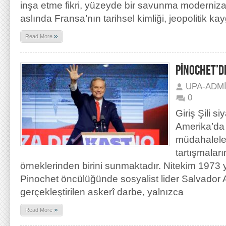
inşa etme fikri, yüzeyde bir savunma moderniz
aslında Fransa’nın tarihsel kimliği, jeopolitik kay
»
Read More
PİNOCHET’DE
UPA-ADM
0
Giriş Şili si
Amerika’da
müdahalele
tartışmaları
örneklerinden birini sunmaktadır. Nitekim 1973
Pinochet öncülüğünde sosyalist lider Salvador A
gerçekleştirilen askerî darbe, yalnızca
»
Read More