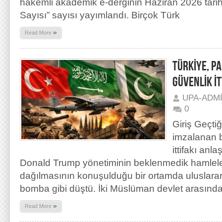
hakemli akademik e-derginin Haziran 2026 tarihli 
Sayısı” sayısı yayımlandı. Birçok Türk
»
Read More
TÜRKİYE, P
GÜVENLİK İT
UPA-ADM
0
Giriş Geçtiğ
imzalanan 
ittifakı an
Donald Trump yönetiminin beklenmedik hamlel
dağılmasının konuşulduğu bir ortamda uluslara
bomba gibi düştü. İki Müslüman devlet arasınd
»
Read More