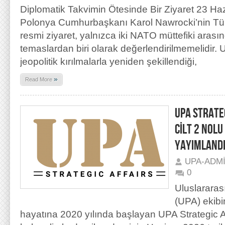
Diplomatik Takvimin Ötesinde Bir Ziyaret 23 Ha
Polonya Cumhurbaşkanı Karol Nawrocki’nin Türk
resmi ziyaret, yalnızca iki NATO müttefiki arasın
temaslardan biri olarak değerlendirilmemelidir. 
jeopolitik kırılmalarla yeniden şekillendiği,
»
Read More
UPA STRATEG
CİLT 2 NOLU
YAYIMLAND
UPA-ADM
0
Uluslararas
(UPA) ekibi
hayatına 2020 yılında başlayan UPA Strategic Aff