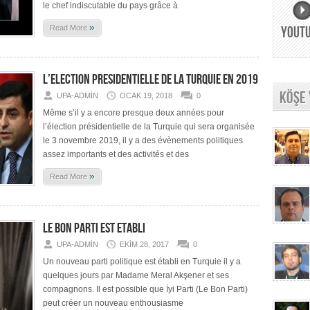
le chef indiscutable du pays grâce à
»
Read More
YOUT
L’ELECTION PRESIDENTIELLE DE LA TURQUIE EN 2019
KÖŞE
UPA-ADMIN
OCAK 19, 2018
0
Même s’il y a encore presque deux années pour
l’élection présidentielle de la Turquie qui sera organisée
le 3 novembre 2019, il y a des évènements politiques
assez importants et des activités et des
»
Read More
LE BON PARTI EST ETABLI
UPA-ADMIN
EKIM 28, 2017
0
Un nouveau parti politique est établi en Turquie il y a
quelques jours par Madame Meral Akşener et ses
compagnons. Il est possible que İyi Parti (Le Bon Parti)
peut créer un nouveau enthousiasme