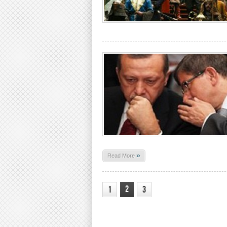
»
Read More
2
1
3