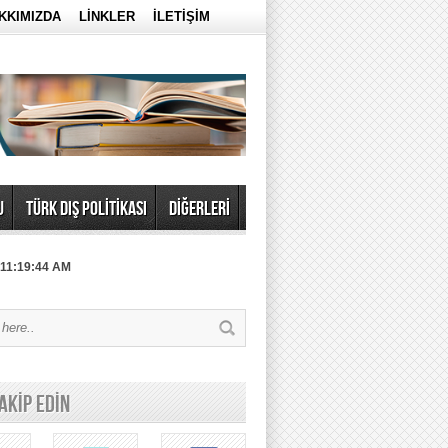
KKIMIZDA
LİNKLER
İLETİŞİM
U
TÜRK DIŞ POLİTİKASI
DİĞERLERİ
 11:19:44 AM
TAKİP EDİN