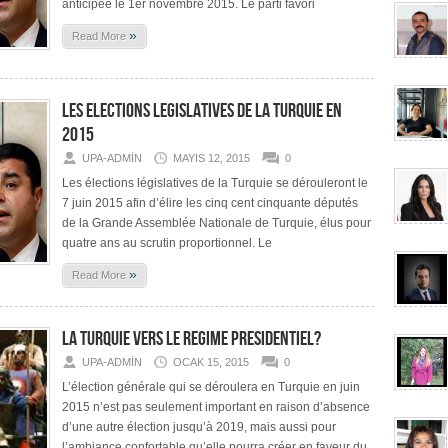
anticipée le 1er novembre 2015. Le parti favori
»
Read More
LES ELECTIONS LEGISLATIVES DE LA TURQUIE EN
2015
UPA-ADMIN
MAYIS 12, 2015
0
Les élections législatives de la Turquie se dérouleront le
7 juin 2015 afin d’élire les cinq cent cinquante députés
de la Grande Assemblée Nationale de Turquie, élus pour
quatre ans au scrutin proportionnel. Le
»
Read More
LA TURQUIE VERS LE REGIME PRESIDENTIEL?
UPA-ADMIN
OCAK 15, 2015
0
L’élection générale qui se déroulera en Turquie en juin
2015 n’est pas seulement important en raison d’absence
d’une autre élection jusqu’à 2019, mais aussi pour
l’ambiance confortable qu’elle pourra créer en faveur du