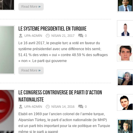
»
Read More
LE SYSTEME PRESIDENTIEL EN TURQUIE
UPA-ADMIN
NISAN 21, 2017
0
Le 16 avril 2017, le peuple turc a voté en faveur du
système présidentiel avec une différence très serré;
51.41 % des votes « oui » contre 48.59 % des suffrages
« non ». Le parti qui gouverne
»
Read More
LE CONGRESS CONTROVERSE DE PARTI D’ACTION
NATIONALISTE
UPA-ADMIN
NISAN 14, 2016
0
Etabli en 1969 par l’ancien colonel de l’armée turque,
Alparslan Türkeş, le parti d’action nationaliste (le MHP)
est un parti très important pour la vie politique en Turquie
même si le parti a gagné