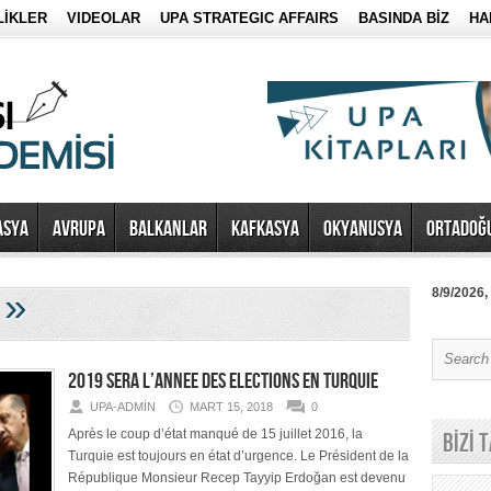
LİKLER
VIDEOLAR
UPA STRATEGIC AFFAIRS
BASINDA BİZ
HA
ASYA
AVRUPA
BALKANLAR
KAFKASYA
OKYANUSYA
ORTADOĞ
»
8/9/2026,
e
2019 SERA L’ANNEE DES ELECTIONS EN TURQUIE
UPA-ADMIN
MART 15, 2018
0
Après le coup d’état manqué de 15 juillet 2016, la
BİZİ 
Turquie est toujours en état d’urgence. Le Président de la
République Monsieur Recep Tayyip Erdoğan est devenu