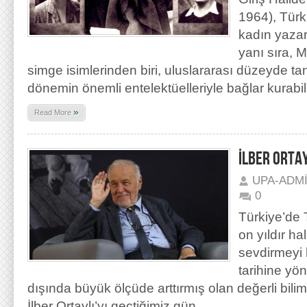
1964), Türk
kadın yazar
yanı sıra, 
simge isimlerinden biri, uluslararası düzeyde t
dönemin önemli entelektüelleriyle bağlar kurabil
»
Read More
İLBER ORTA
UPA-ADM
0
Türkiye’de T
on yıldır h
sevdirmeyi
tarihine yöne
dışında büyük ölçüde arttırmış olan değerli bilim
İlber Ortaylı’yı geçtiğimiz gün