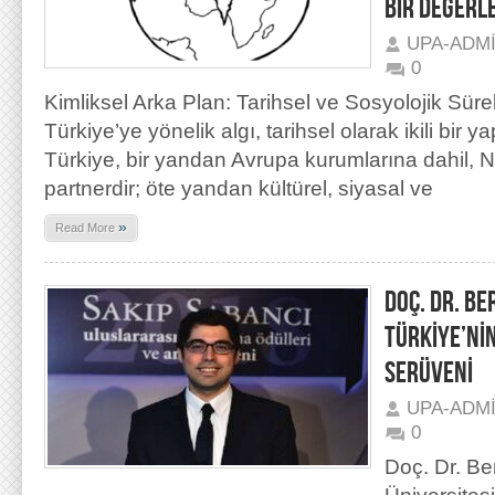
BİR DEĞERL
UPA-ADM
0
Kimliksel Arka Plan: Tarihsel ve Sosyolojik Süre
Türkiye’ye yönelik algı, tarihsel olarak ikili bir y
Türkiye, bir yandan Avrupa kurumlarına dahil, N
partnerdir; öte yandan kültürel, siyasal ve
»
Read More
DOÇ. DR. BE
TÜRKİYE’Nİ
SERÜVENİ
UPA-ADM
0
Doç. Dr. B