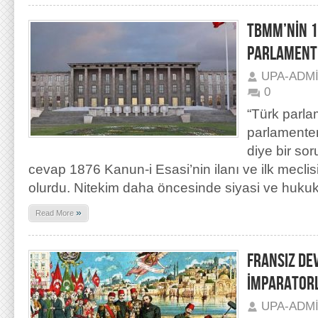
TBMM’NİN 1
PARLAMENTE
UPA-ADM
0
“Türk parla
parlamenter
diye bir sor
cevap 1876 Kanun-i Esasi’nin ilanı ve ilk meclis
olurdu. Nitekim daha öncesinde siyasi ve hukuk
»
Read More
FRANSIZ DE
İMPARATORL
UPA-ADM