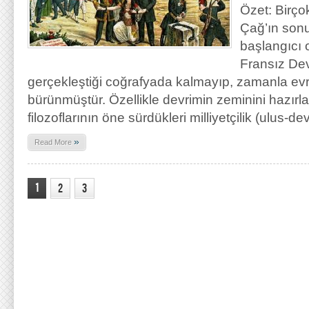
Özet: Birçok
Çağ’ın son
başlangıcı 
Fransız Devr
gerçekleştiği coğrafyada kalmayıp, zamanla evre
bürünmüştür. Özellikle devrimin zeminini hazır
filozoflarının öne sürdükleri milliyetçilik (ulus-dev
»
Read More
1
2
3