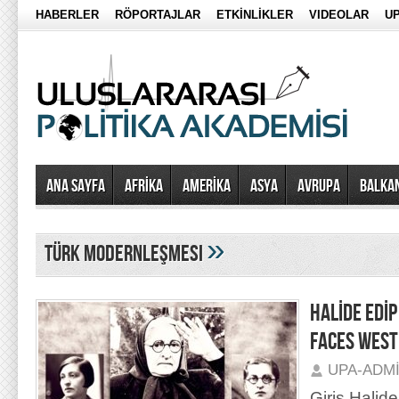
HABERLER
RÖPORTAJLAR
ETKİNLİKLER
VIDEOLAR
UP
Ana Sayfa
AFRİKA
AMERİKA
ASYA
AVRUPA
BALKA
»
türk modernleşmesi
HALİDE EDİ
FACES WEST
UPA-ADM
Giriş Halid