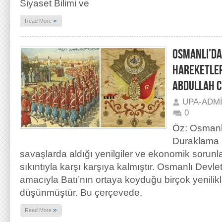
Siyaset Bilimi ve
»
Read More
OSMANLI’DA
HAREKETLER
ABDULLAH 
UPA-ADM
0
Öz: Osmanlı
Duraklama 
savaşlarda aldığı yenilgiler ve ekonomik sorunla
sıkıntıyla karşı karşıya kalmıştır. Osmanlı Devlet
amacıyla Batı’nın ortaya koyduğu birçok yenilikl
düşünmüştür. Bu çerçevede,
»
Read More