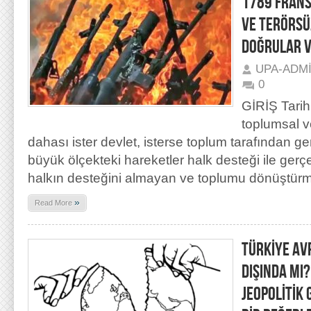
1789 FRANS
VE TERÖRSÜ
DOĞRULAR V
UPA-ADM
0
GİRİŞ Tarih
toplumsal v
dahası ister devlet, isterse toplum tarafından ge
büyük ölçekteki hareketler halk desteği ile ger
halkın desteğini almayan ve toplumu dönüştür
»
Read More
TÜRKİYE AVR
DIŞINDA MI?
JEOPOLİTİK