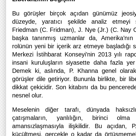
Bu görüşler birçok açıdan günümüz jeosiyas
düzeyde, yaratıcı şekilde analiz etmeyi 
Friedman (C. Fridman), J. Nye (Jr.) (C. Nay C
başka tanınmış uzmanlar da, Amerika’nın 
rolünün yeni bir içerik arz etmeye başladığı 
Merkezi İstihbarat Konseyi’nin 2013 yılı rap
insani kuruluşların siyasette daha fazla ye
Demek ki, aslında, P. Khanna genel olara
görüşler dile getiriyor. Bununla birlikte, bir li
dikkat çekicidir. Son kitabını da bu pencere
nesnel olur.
Meselenin diğer tarafı, dünyada haksızlı
çatışmaların, yanlılığın, birinci olm
amansızlaşmasıyla ilişkilidir. Bu açıdan, P
küçültmesi, gerçekle o kadar da örtüşmemek