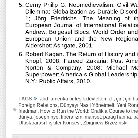
Cerny Philip G. Neomedievalism, Civil W
Dilemma: Globalization as Durable Disorde
1; Jörg Friedrichs. The Meaning of t
European Journal of International Relat
Andrew. Bölgesel Blocs, World Order and
European Union and the New Regional
Aldershot: Ashgate, 2001.
Robert Kagan. The Return of History and 
Knopf, 2008; Fareed Zakaria. Post Ame
Norton & Company, 2008; Michael Ma
Superpower: America s Global Leadership
N.Y.: Public Affairs, 2010.
»
TAGS
abd
,
amerika birleşik devletleri
,
cfr
,
çin
,
çin h
Foreign Relations
,
Dünyayı Nasıl Yönetmeli: Yeni Röne
friedman
,
How to Run the World: Grafik a Course to t
dünya
,
joseph nye
,
liberalizm
,
manset
,
parag hanna
,
p
Uluslararası İlişkiler Konseyi
,
Zbigniew Brzezinski