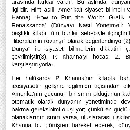
arasında farklar vardır. Bu aslında, dünyanı
ilgilidir. Hint asıllı Amerikalı siyaset bilimc
Hanna) “How to Run the World: Grafik 
Renaissance” (Dünyayı Nasıl Yönetmeli: Y
başlıklı kitabı tüm bunlar sebebiyle ilginçti
“liberalizmin rövanşı” olarak değerlendiriyor(2).
Dünya” ile siyaset bilimcilerin dikkatini 
çevrilmiştir(3). P. Khanna’yı hocası Z. Brz
karşılaştırıyorlar.
Her halükarda P. Khanna’nın kitapta bahs
jeosiyasetin gelişme eğilimleri açısından di
Amerika’nın gücünün bir sınırı olduğunun kab
otomatik olarak dünyanın yönetiminde devl
bakma gereksinimi oluşuyor; çünkü en güçlü d
olanaklarının sınırı varsa, uluslararası ilişkile
Khanna bu görüşten hareket ederek, dünya