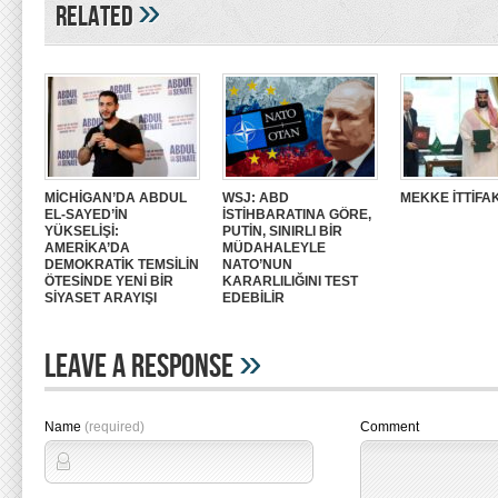
»
Related
MİCHİGAN’DA ABDUL
WSJ: ABD
MEKKE İTTİFAK
EL-SAYED’İN
İSTİHBARATINA GÖRE,
YÜKSELİŞİ:
PUTİN, SINIRLI BİR
AMERİKA’DA
MÜDAHALEYLE
DEMOKRATİK TEMSİLİN
NATO’NUN
ÖTESİNDE YENİ BİR
KARARLILIĞINI TEST
SİYASET ARAYIŞI
EDEBİLİR
»
Leave A Response
Name
(required)
Comment