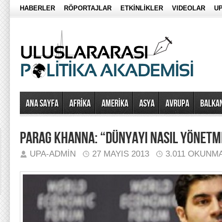
HABERLER
RÖPORTAJLAR
ETKİNLİKLER
VIDEOLAR
UP
Ana Sayfa
AFRİKA
AMERİKA
ASYA
AVRUPA
BALKA
PARAG KHANNA: “DÜNYAYI NASIL YÖNETM
UPA-ADMIN
27 MAYIS 2013
3.011 OKUNM