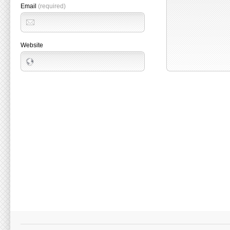
Email
(required)
Website