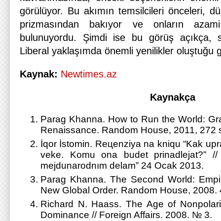
görülüyor. Bu akımın temsilcileri önceleri, 
prizmasından bakıyor ve onların azami
bulunuyordu. Şimdi ise bu görüş açıkça, sert
Liberal yaklaşımda önemli yenilikler oluştuğu 
Kaynak:
Newtimes.az
Kaynakça
Parag Khanna. How to Run the World: Gra
Renaissance. Random House, 2011, 272 s
İqor İstomin. Reцenziya na kniqu “Kak upr
veke. Komu ona budet prinadlejat?” //
mejdunarodnım delam” 24 Ocak 2013.
Parag Khanna. The Second World: Empir
New Global Order. Random House, 2008. 4
Richard N. Haass. The Age of Nonpolari
Dominance // Foreign Affairs. 2008. № 3.