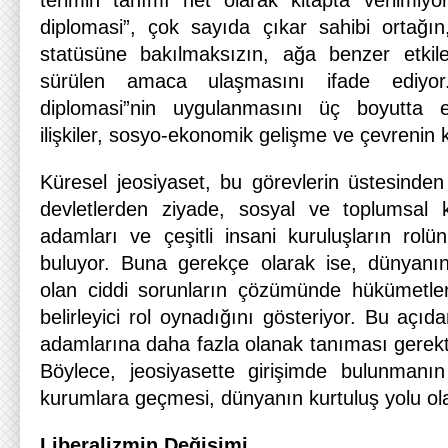
terimin tanımı net olarak kitapta verilmiy
diplomasi”, çok sayıda çıkar sahibi ortağ
statüsüne bakılmaksızın, ağa benzer etkile
sürülen amaca ulaşmasını ifade ediyo
diplomasi”nin uygulanmasını üç boyutta el
ilişkiler, sosyo-ekonomik gelişme ve çevrenin
Küresel jeosiyaset, bu görevlerin üstesinde
devletlerden ziyade, sosyal ve toplumsal k
adamları ve çeşitli insani kuruluşların rolü
buluyor. Buna gerekçe olarak ise, dünyanın
olan ciddi sorunların çözümünde hükümetlerd
belirleyici rol oynadığını gösteriyor. Bu açıdan
adamlarına daha fazla olanak tanıması gerektiğ
Böylece, jeosiyasette girişimde bulunmanı
kurumlara geçmesi, dünyanın kurtuluş yolu ol
Liberalizmin Değişimi