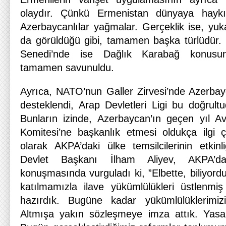
olaydır. Çünkü Ermenistan dünyaya haykır
Azerbaycanlılar yağmalar. Gerçeklik ise, yuka
da görüldüğü gibi, tamamen başka türlüdür.
Senedi’nde ise Dağlık Karabağ konusu
tamamen savunuldu.
Ayrıca, NATO’nun Galler Zirvesi’nde Azerbay
desteklendi, Arap Devletleri Ligi bu doğrultu
Bunların izinde, Azerbaycan’ın geçen yıl A
Komitesi’ne başkanlık etmesi oldukça ilgi 
olarak AKPA’daki ülke temsilcilerinin etkinliğ
Devlet Başkanı İlham Aliyev, AKPA’d
konuşmasında vurguladı ki, ”Elbette, biliyord
katılmamızla ilave yükümlülükleri üstlenmiş
hazırdık. Bugüne kadar yükümlülüklerimizi
Altmışa yakın sözleşmeye imza attık. Yasam