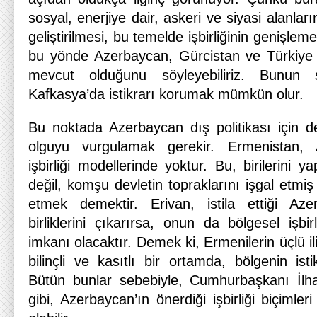
sosyal, enerjiye dair, askeri ve siyasi alanları
geliştirilmesi, bu temelde işbirliğinin genişle
bu yönde Azerbaycan, Gürcistan ve Türkiye ar
mevcut olduğunu söyleyebiliriz. Bunun
Kafkasya’da istikrarı korumak mümkün olur.
Bu noktada Azerbaycan dış politikası için 
olguyu vurgulamak gerekir. Ermenistan, A
işbirliği modellerinde yoktur. Bu, birilerini 
değil, komşu devletin topraklarını işgal etmiş
etmek demektir. Erivan, istila ettiği Aze
birliklerini çıkarırsa, onun da bölgesel işbir
imkanı olacaktır. Demek ki, Ermenilerin üçlü il
bilinçli ve kasıtlı bir ortamda, bölgenin isti
Bütün bunlar sebebiyle, Cumhurbaşkanı İlha
gibi, Azerbaycan’ın önerdiği işbirliği biçimle