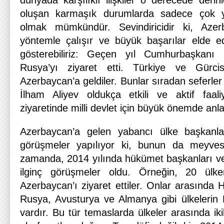
dünyada karşılıklı ilişkiler o derecede derinl
oluşan karmaşık durumlarda sadece çok yö
olmak mümkündür. Sevindiricidir ki, Azer
yöntemle çalışır ve büyük başarılar elde e
gösterebiliriz: Geçen yıl Cumhurbaşkanı 
Rusya’yı ziyaret etti. Türkiye ve Gürci
Azerbaycan’a geldiler. Bunlar sıradan seferle
İlham Aliyev oldukça etkili ve aktif faaliy
ziyaretinde milli devlet için büyük önemde anla
Azerbaycan’a gelen yabancı ülke başkanla
görüşmeler yapılıyor ki, bunun da meyves
zamanda, 2014 yılında hükümet başkanları v
ilginç görüşmeler oldu. Örneğin, 20 ülken
Azerbaycan’ı ziyaret ettiler. Onlar arasında H
Rusya, Avusturya ve Almanya gibi ülkelerin Dış
vardır. Bu tür temaslarda ülkeler arasında ikili