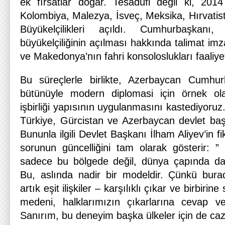
ek fırsatlar doğar. Tesadüfi değil ki, 201
Kolombiya, Malezya, İsveç, Meksika, Hırvatis
Büyükelçilikleri açıldı. Cumhurbaşkanı,
büyükelçiliğinin açılması hakkında talimat im
ve Makedonya’nın fahri konsoloslukları faaliye
Bu süreçlerle birlikte, Azerbaycan Cumhurb
bütünüyle modern diplomasi için örnek olab
işbirliği yapısının uygulanmasını kastediyoruz
Türkiye, Gürcistan ve Azerbaycan devlet başka
Bununla ilgili Devlet Başkanı İlham Aliyev’in fiki
sorunun güncelliğini tam olarak gösterir: 
sadece bu bölgede değil, dünya çapında da 
Bu, aslında nadir bir modeldir. Çünkü bura
artık eşit ilişkiler – karşılıklı çıkar ve birbiri
medeni, halklarımızın çıkarlarına cevap ver
Sanırım, bu deneyim başka ülkeler için de cazip