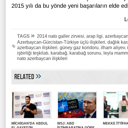
2015 yılı da bu yönde yeni başarıların elde edi
L
»
TAGS
2014 nato galler zirvesi
,
arap ligi
,
azerbayca
Azerbaycan-Gürcistan-Türkiye üçlü ilişkileri
,
dağlık ka
azerbaycan ilişkileri
,
güney gaz koridoru
,
ilham aliyev
,
işbirliği teşkilatı
,
karabağ
,
karabağ sorunu
,
leyla mamm
nato azerbaycan ilişkileri
»
Related
MİCHİGAN’DA ABDUL
WSJ: ABD
MEKKE İTTİFAK
EL-SAYED’İN
İSTİHBARATINA GÖRE,