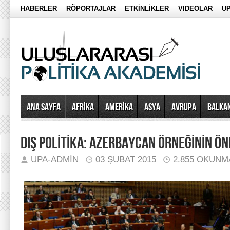
HABERLER
RÖPORTAJLAR
ETKİNLİKLER
VIDEOLAR
UP
Ana Sayfa
AFRİKA
AMERİKA
ASYA
AVRUPA
BALKA
DIŞ POLİTİKA: AZERBAYCAN ÖRNEĞİNİN Ö
UPA-ADMIN
03 ŞUBAT 2015
2.855 OKUNM