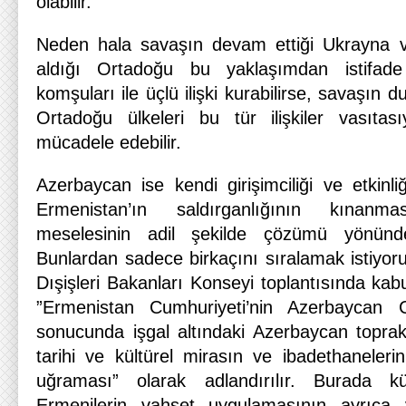
olabilir.
Neden hala savaşın devam ettiği Ukrayna 
aldığı Ortadoğu bu yaklaşımdan istifad
komşuları ile üçlü ilişki kurabilirse, savaşın 
Ortadoğu ülkeleri bu tür ilişkiler vasıtas
mücadele edebilir.
Azerbaycan ise kendi girişimciliği ve etkinliğ
Ermenistan’ın saldırganlığının kınan
meselesinin adil şekilde çözümü yönünde
Bunlardan sadece birkaçını sıralamak istiyoruz
Dışişleri Bakanları Konseyi toplantısında kabu
”Ermenistan Cumhuriyeti’nin Azerbaycan Cu
sonucunda işgal altındaki Azerbaycan toprakl
tarihi ve kültürel mirasın ve ibadethaneleri
uğraması” olarak adlandırılır. Burada kü
Ermenilerin vahşet uygulamasının ayrıca 