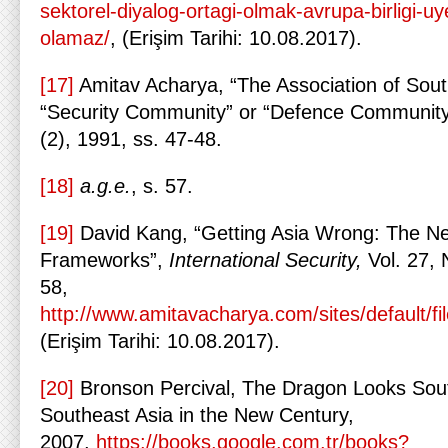
sektorel-diyalog-ortagi-olmak-avrupa-birligi-uye
olamaz/
, (Erişim Tarihi: 10.08.2017).
[17]
Amitav Acharya, “The Association of Sout
“Security Community” or “Defence Communit
(2), 1991, ss. 47-48.
[18]
a.g.e.
, s. 57.
[19]
David Kang, “Getting Asia Wrong: The Ne
Frameworks”,
International Security,
Vol. 27, 
58,
http://www.amitavacharya.com/sites/default
(Erişim Tarihi: 10.08.2017).
[20]
Bronson Percival, The Dragon Looks Sou
Southeast Asia in the New Century,
2007,
https://books.google.com.tr/books?