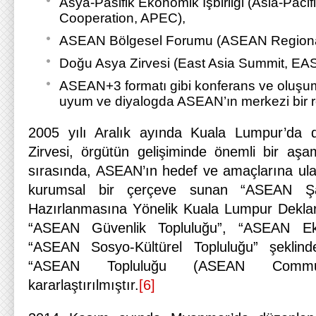
Asya-Pasifik Ekonomik İşbirliği (Asia-Paci
Cooperation, APEC),
ASEAN Bölgesel Forumu (ASEAN Regiona
Doğu Asya Zirvesi (East Asia Summit, EAS
ASEAN+3 formatı gibi konferans ve oluşum
uyum ve diyalogda ASEAN’ın merkezi bir ro
2005 yılı Aralık ayında Kuala Lumpur’da
Zirvesi, örgütün gelişiminde önemli bir aşam
sırasında, ASEAN’ın hedef ve amaçlarına ulaş
kurumsal bir çerçeve sunan “ASEAN Şa
Hazırlanmasına Yönelik Kuala Lumpur Dekla
“ASEAN Güvenlik Topluluğu”, “ASEAN Eko
“ASEAN Sosyo-Kültürel Topluluğu” şekli
“ASEAN Topluluğu (ASEAN Communi
kararlaştırılmıştır.
[6]