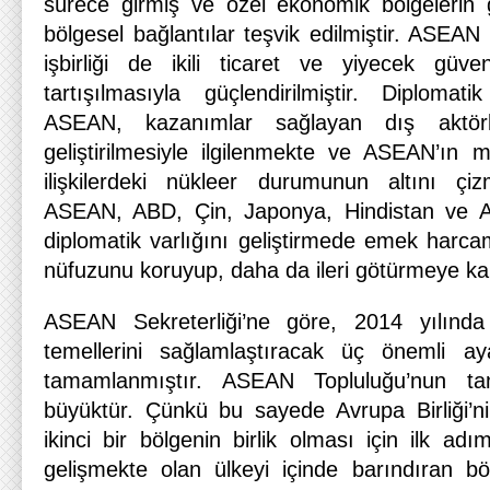
sürece girmiş ve özel ekonomik bölgelerin gel
bölgesel bağlantılar teşvik edilmiştir. ASEAN
işbirliği de ikili ticaret ve yiyecek güvenl
tartışılmasıyla güçlendirilmiştir. Diplomat
ASEAN, kazanımlar sağlayan dış aktörler
geliştirilmesiyle ilgilenmekte ve ASEAN’ın 
ilişkilerdeki nükleer durumunun altını çi
ASEAN, ABD, Çin, Japonya, Hindistan ve AB i
diplomatik varlığını geliştirmede emek harca
nüfuzunu koruyup, daha da ileri götürmeye kar
ASEAN Sekreterliği’ne göre, 2014 yılınd
temellerini sağlamlaştıracak üç önemli a
tamamlanmıştır. ASEAN Topluluğu’nun t
büyüktür. Çünkü bu sayede Avrupa Birliği’n
ikinci bir bölgenin birlik olması için ilk adı
gelişmekte olan ülkeyi içinde barındıran bö