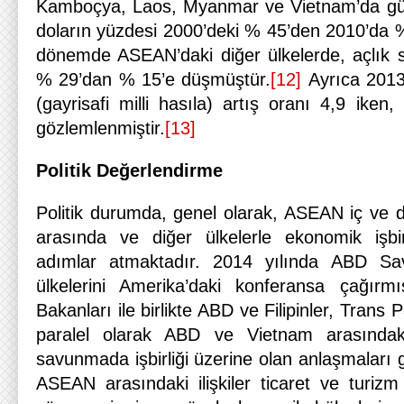
Kamboçya, Laos, Myanmar ve Vietnam’da gü
doların yüzdesi 2000’deki % 45’den 2010’da 
dönemde ASEAN’daki diğer ülkelerde, açlık sı
% 29’dan % 15’e düşmüştür.
[12]
Ayrıca 2013
(gayrisafi milli hasıla) artış oranı 4,9 ike
gözlemlenmiştir.
[13]
Politik Değerlendirme
Politik durumda, genel olarak, ASEAN iç ve dış
arasında ve diğer ülkelerle ekonomik işbi
adımlar atmaktadır. 2014 yılında ABD 
ülkelerini Amerika’daki konferansa çağır
Bakanları ile birlikte ABD ve Filipinler, Trans P
paralel olarak ABD ve Vietnam arasındaki 
savunmada işbirliği üzerine olan anlaşmaları g
ASEAN arasındaki ilişkiler ticaret ve turiz