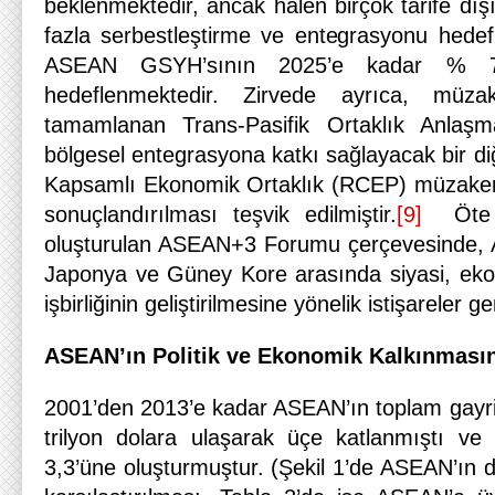
beklenmektedir, ancak halen birçok tarife dı
fazla serbestleştirme ve entegrasyonu hed
ASEAN GSYH’sının 2025’e kadar % 7
hedeflenmektedir. Zirvede ayrıca, müza
tamamlanan Trans-Pasifik Ortaklık Anlaşm
bölgesel entegrasyona katkı sağlayacak bir diğ
Kapsamlı Ekonomik Ortaklık (RCEP) müzakere
sonuçlandırılması teşvik edilmiştir.
[9]
Öte y
oluşturulan ASEAN+3 Forumu çerçevesinde, A
Japonya ve Güney Kore arasında siyasi, eko
işbirliğinin geliştirilmesine yönelik istişareler g
ASEAN’ın Politik ve Ekonomik Kalkınmasın
2001’den 2013’e kadar ASEAN’ın toplam gayri sa
trilyon dolara ulaşarak üçe katlanmıştı v
3,3’üne oluşturmuştur. (Şekil 1’de ASEAN’ın 