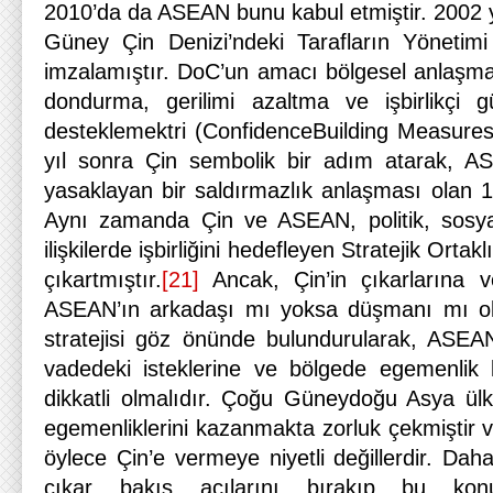
2010’da da ASEAN bunu kabul etmiştir. 2002 y
Güney Çin Denizi’ndeki Tarafların Yönetim
imzalamıştır. DoC’un amacı bölgesel anlaşm
dondurma, gerilimi azaltma ve işbirlikçi g
desteklemektri (ConfidenceBuilding Measure
yıl sonra Çin sembolik bir adım atarak, AS
yasaklayan bir saldırmazlık anlaşması olan 1
Aynı zamanda Çin ve ASEAN, politik, sosyal
ilişkilerde işbirliğini hedefleyen Stratejik Ort
çıkartmıştır.
[21]
Ancak, Çin’in çıkarlarına v
ASEAN’ın arkadaşı mı yoksa düşmanı mı old
stratejisi göz önünde bulundurularak, ASEA
vadedeki isteklerine ve bölgede egemenlik 
dikkatli olmalıdır. Çoğu Güneydoğu Asya ülke
egemenliklerini kazanmakta zorluk çekmiştir ve 
öylece Çin’e vermeye niyetli değillerdir. Dah
çıkar bakış açılarını bırakıp bu konul