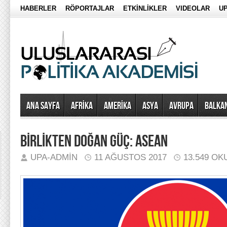
HABERLER
RÖPORTAJLAR
ETKİNLİKLER
VIDEOLAR
UP
Ana Sayfa
AFRİKA
AMERİKA
ASYA
AVRUPA
BALKA
BİRLİKTEN DOĞAN GÜÇ: ASEAN
UPA-ADMIN
11 AĞUSTOS 2017
13.549 O