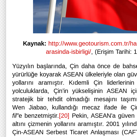
Kaynak:
http://www.geotourism.com.tr/ha
arasinda-isbirligi/
, (Erişim Tarihi:
Yüzyılın başlarında, Çin daha önce de bahse
yürürlüğe koyarak ASEAN ülkeleriyle olan güven
yollarını aramıştır. Kıdemli Çin liderlerini
yolculuklarda, Çin’in yükselişinin ASEAN iç
stratejik bir tehdit olmadığı mesajını taşım
Wen Jiabao, kullandığı mecaz ifade ile Çi
fil”
e
benzetmiştir.
[20]
Pekin, ASEAN’a güven 
altını çizmenin yollarını aramıştır. 2001 yılı
Çin-ASEAN Serbest Ticaret Anlaşması (CAFT