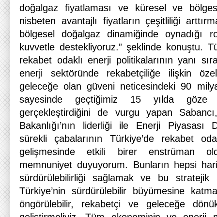
doğalgaz fiyatlaması ve küresel ve bölges
nisbeten avantajlı fiyatların çeşitliliği arttır
bölgesel doğalgaz dinamiğinde oynadığı r
kuvvetle destekliyoruz.” şeklinde konuştu. T
rekabet odaklı enerji politikalarının yanı sıra,
enerji sektöründe rekabetçiliğe ilişkin öz
geleceğe olan güveni neticesindeki 90 milya
sayesinde geçtiğimiz 15 yılda göze
gerçekleştirdiğini de vurgu yapan Sabancı,
Bakanlığı’nın liderliği ile Enerji Piyasas
sürekli çabalarının Türkiye’de rekabet odak
gelişmesinde etkili birer enstrüman o
memnuniyet duyuyorum. Bunların hepsi harik
sürdürülebilirliği sağlamak ve bu strateji
Türkiye’nin sürdürülebilir büyümesine katm
öngörülebilir, rekabetçi ve geleceğe dönük