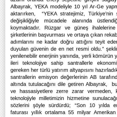
Albayrak, YEKA modeliyle 10 yıl Ar-Ge yapma 
aktarırken, “YEKA stratejimiz, Türkiye’nin sü
değişikliğiyle mücadele alanında üstlend
koymaktadır. Rüzgar ve güneş ihalelerin
şirketlerinin başvurması ve ortaya çıkan rekabet
adımlarını ne kadar doğru attığını teyit ed
duyulan güvenin de en net resmi oldu.” şekl
yenilenebilir enerjinin yanında, yerli kömürün 
ileri teknolojiye sahip santrallerle ekonom
gereken her türlü yatırım altyapısını hazırladık
santrallerin emisyon değerlerinin AB tarafında
altında tutulacağını dile getiren Albayrak, 
ve hassasiyetlere zerre zarar vermeden, 
teknolojiyle milletimizin hizmetine sunulacağ
sözlerini şöyle sürdürdü; “Son 10 yılda e
faturası yıllık ortalama 55 milyar Amerikan 