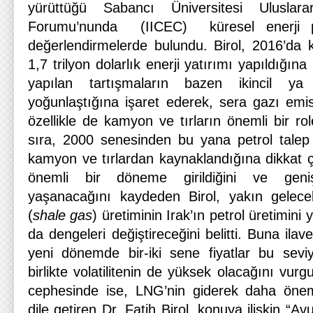
yürüttüğü Sabancı Üniversitesi Uluslar
Forumu’nunda (IICEC) küresel enerji piya
değerlendirmelerde bulundu. Birol, 2016’da 
1,7 trilyon dolarlık enerji yatırımı yapıldığına
yapılan tartışmaların bazen ikincil ya
yoğunlaştığına işaret ederek, sera gazı emi
özellikle de kamyon ve tırların önemli bir r
sıra, 2000 senesinden bu yana petrol talep 
kamyon ve tırlardan kaynaklandığına dikkat ç
önemli bir döneme girildiğini ve geniş
yaşanacağını kaydeden Birol, yakın gelec
(
shale gas
) üretiminin Irak’ın petrol üretimin
da dengeleri değiştireceğini belitti. Buna ilav
yeni dönemde bir-iki sene fiyatlar bu sev
birlikte volatilitenin de yüksek olacağını vur
cephesinde ise, LNG’nin giderek daha öneml
dile getiren Dr. Fatih Birol, konuya ilişkin “Av