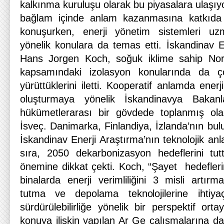
kalkınma kuruluşu olarak bu piyasalara ulaşıyor 
bağlam içinde anlam kazanmasına katkıda 
konuşurken, enerji yönetim sistemleri uz
yönelik konulara da temas etti. İskandinav 
Hans Jorgen Koch, soğuk iklime sahip Nordik
kapsamındaki izolasyon konularında da ço
yürüttüklerini iletti. Kooperatif anlamda enerj
oluşturmaya yönelik İskandinavya Bakan
hükümetlerarası bir gövdede toplanmış ola
İsveç. Danimarka, Finlandiya, İzlanda’nın bul
İskandinav Enerji Araştırma’nın teknolojik anl
sıra, 2050 dekarbonizasyon hedeflerini tutt
önemine dikkat çekti. Koch, “Şayet hedefleri
binalarda enerji verimliliğini 3 misli artır
tutma ve depolama teknolojilerine ihtiya
sürdürülebilirliğe yönelik bir perspektif or
konuya ilişkin yapılan Ar Ge çalışmalarına