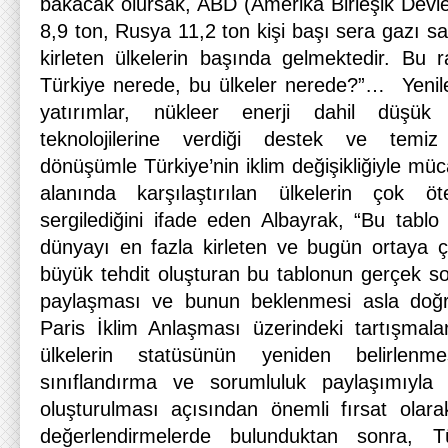
bakacak olursak, ABD (Amerika Birleşik Devle
8,9 ton, Rusya 11,2 ton kişi başı sera gazı sa
kirleten ülkelerin başında gelmektedir. Bu 
Türkiye nerede, bu ülkeler nerede?”… Yenilen
yatırımlar, nükleer enerji dahil düşü
teknolojilerine verdiği destek ve temiz 
dönüşümle Türkiye’nin iklim değişikliğiyle müca
alanında karşılaştırılan ülkelerin çok ö
sergilediğini ifade eden Albayrak, “Bu tablo
dünyayı en fazla kirleten ve bugün ortaya ç
büyük tehdit oluşturan bu tablonun gerçek soru
paylaşması ve bunun beklenmesi asla doğr
Paris İklim Anlaşması üzerindeki tartışmala
ülkelerin statüsünün yeniden belirlen
sınıflandırma ve sorumluluk paylaşımıyla 
oluşturulması açısından önemli fırsat olar
değerlendirmelerde bulunduktan sonra, Tü