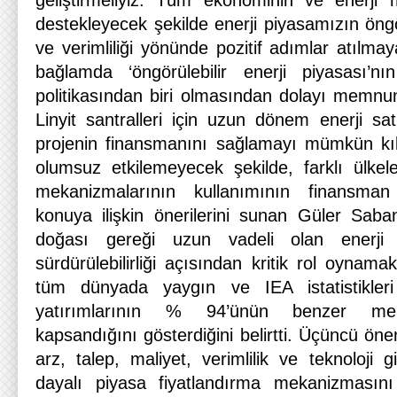
geliştirmeliyiz. Tüm ekonominin ve enerji mü
destekleyecek şekilde enerji piyasamızın öngörül
ve verimliliği yönünde pozitif adımlar atılma
bağlamda ‘öngörülebilir enerji piyasası’nı
politikasından biri olmasından dolayı memnu
Linyit santralleri için uzun dönem enerji sa
projenin finansmanını sağlamayı mümkün kıla
olumsuz etkilemeyecek şekilde, farklı ülkele
mekanizmalarının kullanımının finansman
konuya ilişkin önerilerini sunan Güler Saban
doğası gereği uzun vadeli olan enerji ya
sürdürülebilirliği açısından kritik rol oyna
tüm dünyada yaygın ve IEA istatistikleri
yatırımlarının % 94’ünün benzer mek
kapsandığını gösterdiğini belirtti. Üçüncü öner
arz, talep, maliyet, verimlilik ve teknoloji g
dayalı piyasa fiyatlandırma mekanizmasın