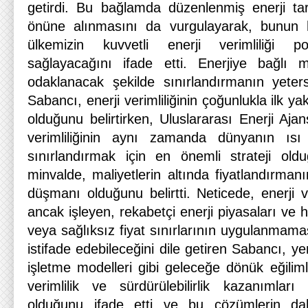
getirdi. Bu bağlamda düzenlenmiş enerji tari
önüne alınmasını da vurgulayarak, bunun
ülkemizin kuvvetli enerji verimliliği pot
sağlayacağını ifade etti. Enerjiye bağlı 
odaklanacak şekilde sınırlandırmanın yeter
Sabancı, enerji verimliliğinin çoğunlukla ilk ya
olduğunu belirtirken, Uluslararası Enerji Aja
verimliliğinin aynı zamanda dünyanın ısı
sınırlandırmak için en önemli strateji old
minvalde, maliyetlerin altında fiyatlandırmanın
düşmanı olduğunu belirtti. Neticede, enerji ve
ancak işleyen, rekabetçi enerji piyasaları ve 
veya sağlıksız fiyat sınırlarının uygulanmam
istifade edebileceğini dile getiren Sabancı, yen
işletme modelleri gibi geleceğe dönük eğiliml
verimlilik ve sürdürülebilirlik kazanımla
olduğunu ifade etti ve bu çözümlerin dah