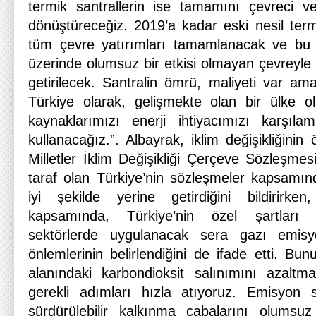
termik santrallerin ise tamamını çevreci ve
dönüştüreceğiz. 2019’a kadar eski nesil term
tüm çevre yatırımları tamamlanacak ve bu s
üzerinde olumsuz bir etkisi olmayan çevreyle 
getirilecek. Santralin ömrü, maliyeti var am
Türkiye olarak, gelişmekte olan bir ülke ol
kaynaklarımızı enerji ihtiyacımızı karşıl
kullanacağız.”. Albayrak, iklim değişikliğinin
Milletler İklim Değişikliği Çerçeve Sözleşme
taraf olan Türkiye’nin sözleşmeler kapsamınd
iyi şekilde yerine getirdiğini bildirirk
kapsamında, Türkiye’nin özel şartları ç
sektörlerde uygulanacak sera gazı emis
önlemlerinin belirlendiğini de ifade etti. Bun
alanındaki karbondioksit salınımını azaltm
gerekli adımları hızla atıyoruz. Emisyon s
sürdürülebilir kalkınma çabalarını olumsuz