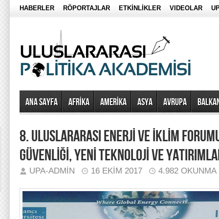
HABERLER
RÖPORTAJLAR
ETKİNLİKLER
VIDEOLAR
UP
Ana Sayfa
AFRİKA
AMERİKA
ASYA
AVRUPA
BALKA
8. ULUSLARARASI ENERJİ VE İKLİM FORUM
GÜVENLİĞİ, YENİ TEKNOLOJİ VE YATIRIML
UPA-ADMIN
16 EKIM 2017
4.982 OKUNMA