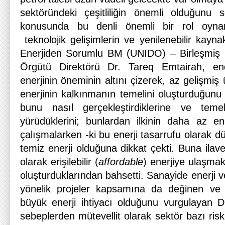
sektöründeki çeşitliliğin önemli olduğunu 
konusunda bu denli önemli bir rol oyna
teknolojik gelişimlerin ve yenilenebilir kayna
Enerjiden Sorumlu BM (UNIDO) – Birleşmiş M
Örgütü Direktörü Dr. Tareq Emtairah, end
enerjinin öneminin altını çizerek, az gelişmiş 
enerjinin kalkınmanın temelini oluşturduğunu
bunu nasıl gerçekleştirdiklerine ve teme
yürüdüklerini; bunlardan ilkinin daha az en
çalışmalarken -ki bu enerji tasarrufu olarak düş
temiz enerji olduğuna dikkat çekti. Buna ila
olarak erişilebilir (
affordable
) enerjiye ulaşmak
oluşturduklarından bahsetti. Sanayide enerji ver
yönelik projeler kapsamına da değinen ve z
büyük enerji ihtiyacı olduğunu vurgulayan 
sebeplerden mütevellit olarak sektör bazı risk