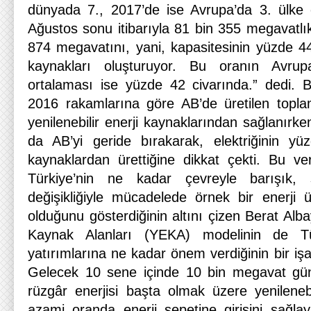
dünyada 7., 2017’de ise Avrupa’da 3. ülke 
Ağustos sonu itibarıyla 81 bin 355 megavatlı
874 megavatını, yani, kapasitesinin yüzde 44,8
kaynakları oluşturuyor. Bu oranın Avrupa
ortalaması ise yüzde 42 civarında.” dedi. B
2016 rakamlarına göre AB’de üretilen topla
yenilenebilir enerji kaynaklarından sağlanırke
da AB’yi geride bırakarak, elektriğinin yüz
kaynaklardan ürettiğine dikkat çekti. Bu ver
Türkiye’nin ne kadar çevreyle barışık, s
değişikliğiyle mücadelede örnek bir enerji 
olduğunu gösterdiğinin altını çizen Berat Albay
Kaynak Alanları (YEKA) modelinin de Tür
yatırımlarına ne kadar önem verdiğinin bir işa
Gelecek 10 sene içinde 10 bin megavat gü
rüzgâr enerjisi başta olmak üzere yenilenebi
azami oranda enerji sepetine girişini sağlay