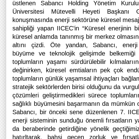
üstlenen Sabancı Holding Yönetim Kurul
Üniversitesi Mütevelli Heyeti Başkanı 
konuşmasında enerji sektörüne küresel mesajl
sahipliği yapan IICEC’in “Küresel enerjinin bi
küresel anlamda tanınmış bir merkez olması
altını çizdi. Öte yandan, Sabancı, enerj
büyüme ve teknolojik gelişimde belkemiği
toplumların yaşamı sürdürülebilir kılmalarıı
değinirken, küresel emtiaların pek çok endüs
toplumların günlük yaşamsal ihtiyaçları bağl
stratejik sektörlerden birisi olduğunu da vurgul
çözümleri geliştirmedikleri sürece toplumlar
sağlıklı büyümesini başarmanın da mümkün o
Sabancı, bir önceki sene düzenlenen 7. IIC
enerji sisteminin sunduğu önemli fırsatların yan
da beraberinde getirdiğine yönelik geçtiğimi
hatırltarak, bahsi geçen zorluk ve fırsa