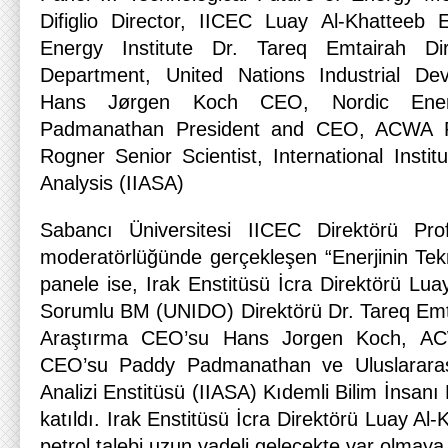
Difiglio Director, IICEC Luay Al-Khatteeb E
Energy Institute Dr. Tareq Emtairah Di
Department, United Nations Industrial De
Hans Jørgen Koch CEO, Nordic Ene
Padmanathan President and CEO, ACWA P
Rogner Senior Scientist, International Insti
Analysis (IIASA)
Sabancı Üniversitesi IICEC Direktörü Prof
moderatörlüğünde gerçekleşen “Enerjinin Tekn
panele ise, Irak Enstitüsü İcra Direktörü Lua
Sorumlu BM (UNIDO) Direktörü Dr. Tareq Emta
Araştırma CEO’su Hans Jorgen Koch, A
CEO’su Paddy Padmanathan ve Uluslararas
Analizi Enstitüsü (IIASA) Kıdemli Bilim İnsan
katıldı. Irak Enstitüsü İcra Direktörü Luay Al-
petrol talebi uzun vadeli gelecekte var olmaya