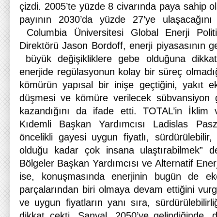
çizdi. 2005’te yüzde 8 civarında paya sahip ola
payının 2030’da yüzde 27’ye ulaşacağını s
Columbia Üniversitesi Global Enerji Polit
Direktörü Jason Bordoff, enerji piyasasının 
büyük değişikliklere gebe olduğuna dikka
enerjide regülasyonun kolay bir süreç olmadı
kömürün yapısal bir inişe geçtiğini, yakıt e
düşmesi ve kömüre verilecek sübvansiyon 
kazandığını da ifade etti. TOTAL’in İklim 
Kıdemli Başkan Yardımcısı Ladislas Pasz
öncelikli gayesi uygun fiyatlı, sürdürülebili
olduğu kadar çok insana ulaştırabilmek” d
Bölgeler Başkan Yardımcısı ve Alternatif Ene
ise, konuşmasında enerjinin bugün de ek
parçalarından biri olmaya devam ettiğini vurgu
ve uygun fiyatların yanı sıra, sürdürülebilir
dikkat çekti. Sanyal, 2050’ye gelindiğinde