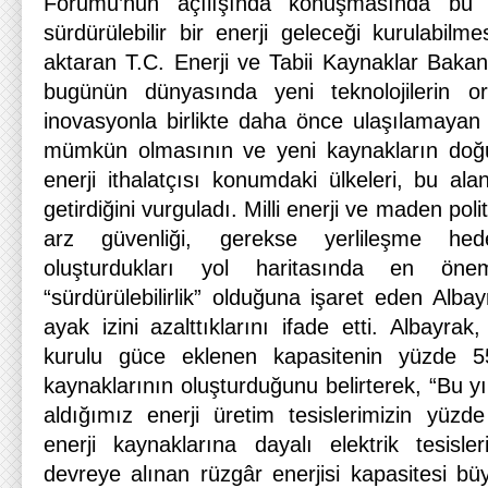
Forumu’nun açılışında konuşmasında bu n
sürdürülebilir bir enerji geleceği kurulabilm
aktaran T.C. Enerji ve Tabii Kaynaklar Bakan
bugünün dünyasında yeni teknolojilerin or
inovasyonla birlikte daha önce ulaşılamayan 
mümkün olmasının ve yeni kaynakların doğ
enerji ithalatçısı konumdaki ülkeleri, bu al
getirdiğini vurguladı. Milli enerji ve maden po
arz güvenliği, gerekse yerlileşme hede
oluşturdukları yol haritasında en öne
“sürdürülebilirlik” olduğuna işaret eden Alba
ayak izini azalttıklarını ifade etti. Albayr
kurulu güce eklenen kapasitenin yüzde 55’i
kaynaklarının oluşturduğunu belirterek, “Bu y
aldığımız enerji üretim tesislerimizin yüzde
enerji kaynaklarına dayalı elektrik tesisle
devreye alınan rüzgâr enerjisi kapasitesi b