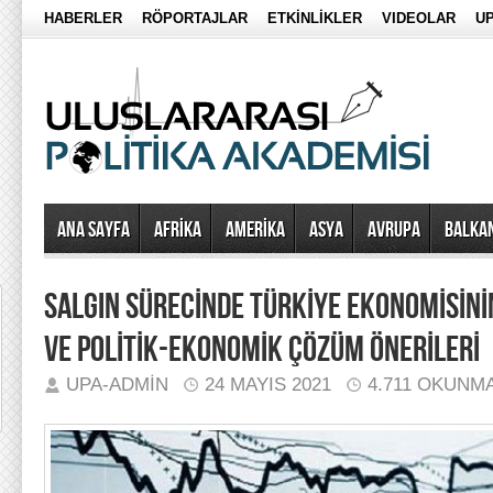
HABERLER
RÖPORTAJLAR
ETKİNLİKLER
VIDEOLAR
UP
Ana Sayfa
AFRİKA
AMERİKA
ASYA
AVRUPA
BALKA
SALGIN SÜRECİNDE TÜRKİYE EKONOMİSİNİ
VE POLİTİK-EKONOMİK ÇÖZÜM ÖNERİLERİ
UPA-ADMIN
24 MAYIS 2021
4.711 OKUNM