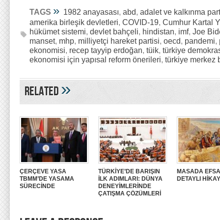
»
TAGS
1982 anayasası
,
abd
,
adalet ve kalkınma part
amerika birleşik devletleri
,
COVID-19
,
Cumhur Kartal 
hükümet sistemi
,
devlet bahçeli
,
hindistan
,
imf
,
Joe Bid
manset
,
mhp
,
milliyetçi hareket partisi
,
oecd
,
pandemi
,
ekonomisi
,
recep tayyip erdoğan
,
tüik
,
türkiye demokras
ekonomisi için yapısal reform önerileri
,
türkiye merkez 
»
Related
ÇERÇEVE YASA
TÜRKİYE’DE BARIŞIN
MASADA EFSA
TBMM’DE YASAMA
İLK ADIMLARI: DÜNYA
DETAYLI HİKAY
SÜRECİNDE
DENEYİMLERİNDE
ÇATIŞMA ÇÖZÜMLERİ