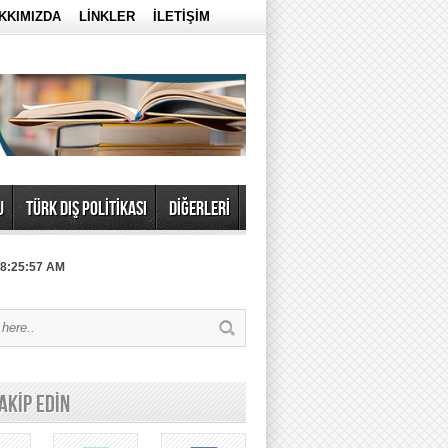
KKIMIZDA
LİNKLER
İLETİŞİM
U
TÜRK DIŞ POLİTİKASI
DİĞERLERİ
 8:25:57 AM
TAKİP EDİN