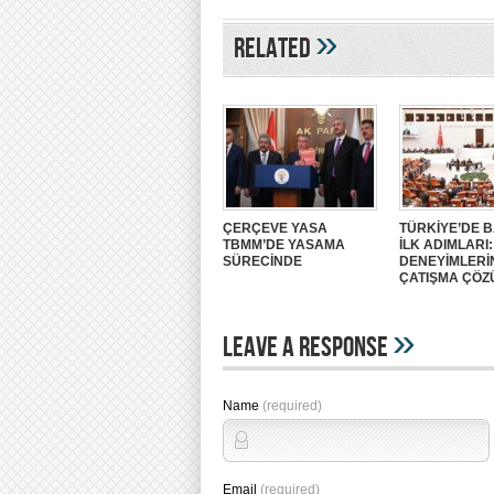
»
Related
ÇERÇEVE YASA
TÜRKİYE’DE B
TBMM’DE YASAMA
İLK ADIMLARI
SÜRECİNDE
DENEYİMLERİ
ÇATIŞMA ÇÖZ
»
Leave A Response
Name
(required)
Email
(required)