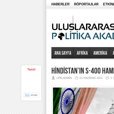
HABERLER
RÖPORTAJLAR
ETKİN
Ana Sayfa
AFRİKA
AMERİKA
HİNDİSTAN’IN S-400 HAML
Tweet
UPA-ADMIN
01 HAZIRAN 2022
1.