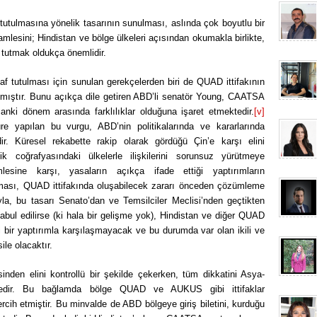
utulmasına yönelik tasarının sunulması, aslında çok boyutlu bir
lesini; Hindistan ve bölge ülkeleri açısından okumakla birlikte,
tutmak oldukça önemlidir.
f tutulması için sunulan gerekçelerden biri de QUAD ittifakının
mıştır. Bunu açıkça dile getiren ABD’li senatör Young, CAATSA
anki dönem arasında farklılıklar olduğuna işaret etmektedir.
[v]
re yapılan bu vurgu, ABD’nin politikalarında ve kararlarında
dir. Küresel rekabette rakip olarak gördüğü Çin’e karşı elini
 coğrafyasındaki ülkelerle ilişkilerini sorunsuz yürütmeye
lesine karşı, yasaların açıkça ifade ettiği yaptırımların
lması, QUAD ittifakında oluşabilecek zararı önceden çözümleme
ısıyla, bu tasarı Senato’dan ve Temsilciler Meclisi’nden geçtikten
bul edilirse (ki hala bir gelişme yok), Hindistan ve diğer QUAD
ngi bir yaptırımla karşılaşmayacak ve bu durumda var olan ikili ve
ile olacaktır.
en elini kontrollü bir şekilde çekerken, tüm dikkatini Asya-
ktedir. Bu bağlamda bölge QUAD ve AUKUS gibi ittifaklar
ercih etmiştir. Bu minvalde de ABD bölgeye giriş biletini, kurduğu