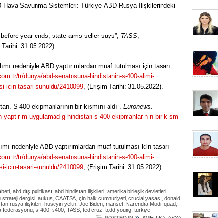
0 Hava Savunma Sistemleri: Türkiye-ABD-Rusya İlişkilerindeki
 before year ends, state arms seller says”,
TASS
,
m Tarihi: 31.05.2022).
ımı nedeniyle ABD yaptırımlardan muaf tutulması için tasarı
com.tr/tr/dunya/abd-senatosuna-hindistanin-s-400-alimi-
si-icin-tasari-sunuldu/2410099
, (Erişim Tarihi: 31.05.2022).
an, S-400 ekipmanlarının bir kısmını aldı”,
Euronews
,
n-yapt-r-m-uygulamad-g-hindistan-s-400-ekipmanlar-n-n-bir-k-sm-
mı nedeniyle ABD yaptırımlardan muaf tutulması için tasarı
com.tr/tr/dunya/abd-senatosuna-hindistanin-s-400-alimi-
si-icin-tasari-sunuldu/2410099
, (Erişim Tarihi: 31.05.2022).
abeti
,
abd dış politikası
,
abd hindistan ilişkileri
,
amerika birleşik devletleri
,
strateji dergisi
,
aukus
,
CAATSA
,
çin halk cumhuriyeti
,
crucial yasası
,
donald
tan rusya ilişkileri
,
hüseyin yeltin
,
Joe Biden
,
manset
,
Narendra Modi
,
quad
,
a federasyonu
,
s-400
,
s400
,
TASS
,
ted cruz
,
todd young
,
türkiye
»
POSTED IN
AMERİKA
,
ASYA