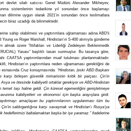
ort devlet silah satıcısı Genel Müdürü Alexander Mikheyev,
unma sistemlerinin tedarikine yıl sonundan önce başlamayı
aman dilimine uygun olarak 2021’in sonundan önce teslimatlara
cin biraz uzadığı da bilinmektedir.
rine sahip olabilmesi ve yaptırımlara uğramaması adına ABD’li
d Young ve Roger Marshall, Hindistan’ın S-400 alımıyla gündeme
 almak üzere “İttifakları ve Liderliği Zedeleyen Beklenmedik
(CRUCIAL) Yasası” başlıklı tasarı sunmuştur. Bu tasarıya göre,
dahi CAATSA yaptırımlarından muaf tutulması planlanmaktadır.
lifi, Hindistan’ın yaptırımlara neden uğramaması gerektiğini de
ımı esnasında Cruz konuşmasında:
“Hindistan, (eski ABD Başkanı
arşı birleşen güvenlik mimarisinin kritik bir parçası. Çin’in
 Asya ve ötesinde kabiliyetli ortaklar gerekiyor ve ABD-Hindistan
ın temel taşı haline geldi. Çin küresel egemenliğini genişletmeye
savunma kabiliyetleri ve ekonomisi için başka arayışlara girdi.
aydırmayı amaçlayan bu yaptırımlarının uygulanması tüm bu
 Çin’in saldırganlığına karşı savaşmak ve Hindistan’ı Rusya’ya
ik hedeflerimizi baltalamaktan başka bir işe yaramaz.”
ifadelerine