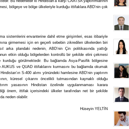
ktedir. Bu nedenledir ki Hindistan’a karşı CAATSA yaptırımlarının
mesi, bölgeye ve bölge ülkeleriyle kurduğu ittifaklara ABD’nin çok
sistemlerini envanterine dahil etme girişimleri, esas itibariyle
 girmemesi için en geçerli sebebin zikredilen ülkelerden biri
sıl arka plandaki nedenin, ABD’nin Çin politikasında yattığı
un etkin olduğu bölgelerden kontrollü bir şekilde elini çekmesi
re kurduğu görülmektedir. Bu bağlamda Asya-Pasifik bölgesine
e AUKUS ve QUAD ittifaklarını kurmasını bu bağlamda okumak
indistan’ın S-400 alımı yönündeki hamlesine ABD’nin yaptırım
ın, küresel çıkarını öncelikli tutmasından kaynaklı olduğu
tırım yasasının Hindistan özelinde uygulanmaması karara
ği önem, ittifak içerisindeki ülkeler tarafından net bir şekilde
a neden olabilir.
Hüseyin YELTİN