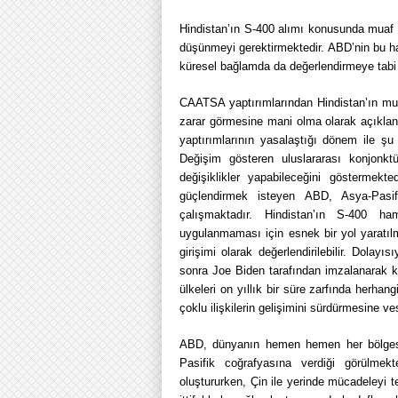
Hindistan’ın S-400 alımı konusunda muaf t
düşünmeyi gerektirmektedir. ABD’nin bu ham
küresel bağlamda da değerlendirmeye tabi 
CAATSA yaptırımlarından Hindistan’ın mua
zarar görmesine mani olma olarak açıklan
yaptırımlarının yasalaştığı dönem ile şu 
Değişim gösteren uluslararası konjonktü
değişiklikler yapabileceğini göstermekte
güçlendirmek isteyen ABD, Asya-Pasifik
çalışmaktadır. Hindistan’ın S-400 ham
uygulanmaması için esnek bir yol yaratı
girişimi olarak değerlendirilebilir. Dolay
sonra Joe Biden tarafından imzalanarak ka
ülkeleri on yıllık bir süre zarfında herha
çoklu ilişkilerin gelişimini sürdürmesine ves
ABD, dünyanın hemen hemen her bölgesind
Pasifik coğrafyasına verdiği görülme
oluştururken, Çin ile yerinde mücadeleyi t