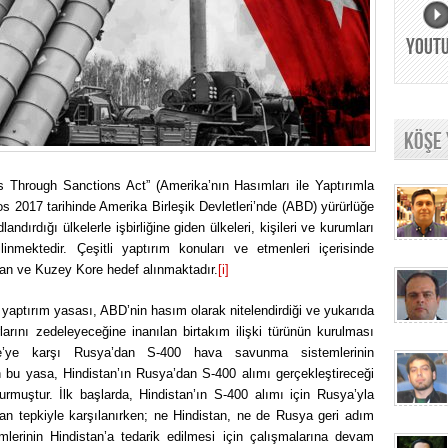
YOUT
KÖŞE
s Through Sanctions Act” (Amerika’nın Hasımları ile Yaptırımla
2017 tarihinde Amerika Birleşik Devletleri’nde (ABD) yürürlüğe
ndırdığı ülkelerle işbirliğine giden ülkeleri, kişileri ve kurumları
inmektedir. Çeşitli yaptırım konuları ve etmenleri içerisinde
an ve Kuzey Kore hedef alınmaktadır.
[i]
yaptırım yasası, ABD’nin hasım olarak nitelendirdiği ve yukarıda
larını zedeleyeceğine inanılan birtakım ilişki türünün kurulması
ye’ye karşı Rusya’dan S-400 hava savunma sistemlerinin
bu yasa, Hindistan’ın Rusya’dan S-400 alımı gerçekleştireceği
ğurmuştur. İlk başlarda, Hindistan’ın S-400 alımı için Rusya’yla
dan tepkiyle karşılanırken; ne Hindistan, ne de Rusya geri adım
rinin Hindistan’a tedarik edilmesi için çalışmalarına devam