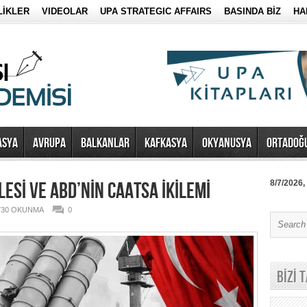
LİKLER
VIDEOLAR
UPA STRATEGIC AFFAIRS
BASINDA BİZ
HA
ASYA
AVRUPA
BALKANLAR
KAFKASYA
OKYANUSYA
ORTADOĞ
ESİ VE ABD’NİN CAATSA İKİLEMİ
8/7/2026,
730 OKUNMA
0
BİZİ 