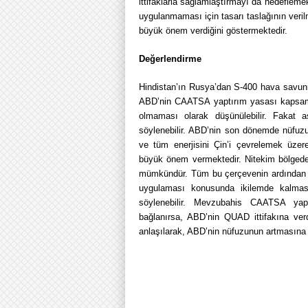
ittifaklarla sağlamlaştırmayı da hedefleme
uygulanmaması için tasarı taslağının veril
büyük önem verdiğini göstermektedir.
Değerlendirme
Hindistan’ın Rusya’dan S-400 hava savunma 
ABD’nin CAATSA yaptırım yasası kapsamına
olmaması olarak düşünülebilir. Fakat a
söylenebilir. ABD’nin son dönemde nüfuzun
ve tüm enerjisini Çin’i çevrelemek üze
büyük önem vermektedir. Nitekim bölged
mümkündür. Tüm bu çerçevenin ardından H
uygulaması konusunda ikilemde kalmasın
söylenebilir. Mevzubahis CAATSA yap
bağlanırsa, ABD’nin QUAD ittifakına verdi
anlaşılarak, ABD’nin nüfuzunun artmasına d