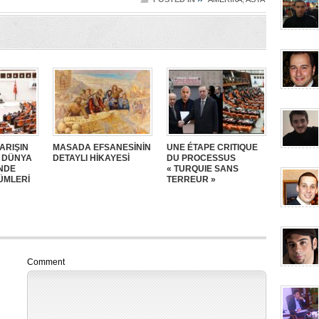
ARIŞIN
MASADA EFSANESİNİN
UNE ÉTAPE CRITIQUE
: DÜNYA
DETAYLI HİKAYESİ
DU PROCESSUS
NDE
« TURQUIE SANS
ÜMLERİ
TERREUR »
Comment