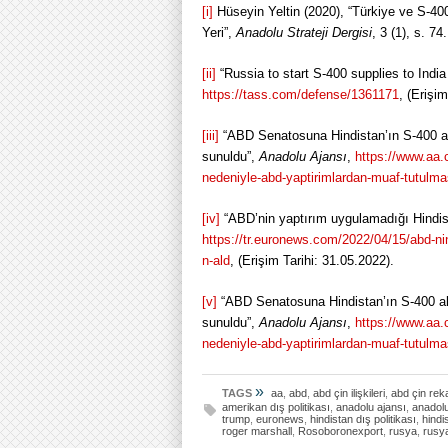
[i]
Hüseyin Yeltin (2020), “Türkiye ve S-40
Yeri”,
Anadolu Strateji Dergisi
, 3 (1), s. 74.
[ii]
“Russia to start S-400 supplies to India
https://tass.com/defense/1361171
, (Erişi
[iii]
“ABD Senatosuna Hindistan’ın S-400 al
sunuldu”,
Anadolu Ajansı
,
https://www.aa.
nedeniyle-abd-yaptirimlardan-muaf-tutulma
[iv]
“ABD’nin yaptırım uygulamadığı Hindist
https://tr.euronews.com/2022/04/15/abd-ni
n-ald
, (Erişim Tarihi: 31.05.2022).
[v]
“ABD Senatosuna Hindistan’ın S-400 alı
sunuldu”,
Anadolu Ajansı
,
https://www.aa.
nedeniyle-abd-yaptirimlardan-muaf-tutulma
»
TAGS
aa
,
abd
,
abd çin ilişkileri
,
abd çin rek
amerikan dış politikası
,
anadolu ajansı
,
anadolu 
trump
,
euronews
,
hindistan dış politikası
,
hindis
roger marshall
,
Rosoboronexport
,
rusya
,
rusy