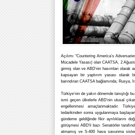
Açılımı “Countering America’s Adversarie
Mücadele Yasası) olan CAATSA, 2 Ağustos 
girmiş olan ve ABD’nin hasımları olarak adla
kapsayan bir yaptırım yasası olarak bil
barındıran CAATSA bağlamında; Rusya, İr
Türkiye’nin de yakın dönemde tanıştığı bu 
ismi geçen ülkelerle ABD’nin ulusal çıkar
engellenmesi amaçlanmaktadır. Türki
tedarikinden sonra uygulanmaya başlayan 
gündeme geldiğinde fikir ayrılıklarını do
görüşmesi ABD’li bazı Senatörler tarafın
atmamış ve S-400 hava savunma sistemle