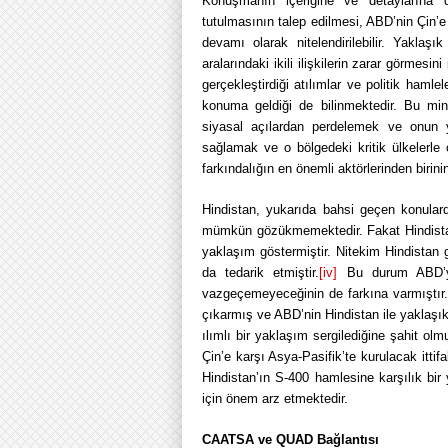
Konuşmanın içeriğine ve detaylarına d
tutulmasının talep edilmesi, ABD’nin Çin’e
devamı olarak nitelendirilebilir. Yaklaş
aralarındaki ikili ilişkilerin zarar görmesi
gerçekleştirdiği atılımlar ve politik ham
konuma geldiği de bilinmektedir. Bu m
siyasal açılardan perdelemek ve onun yü
sağlamak ve o bölgedeki kritik ülkelerle o
farkındalığın en önemli aktörlerinden birin
Hindistan, yukarıda bahsi geçen konula
mümkün gözükmemektedir. Fakat Hindistan
yaklaşım göstermiştir. Nitekim Hindistan
da tedarik etmiştir.
[iv]
Bu durum ABD’yi 
vazgeçemeyeceğinin de farkına varmıştır. 
çıkarmış ve ABD’nin Hindistan ile yaklaşık
ılımlı bir yaklaşım sergilediğine şahit ol
Çin’e karşı Asya-Pasifik’te kurulacak itti
Hindistan’ın S-400 hamlesine karşılık bir 
için önem arz etmektedir.
CAATSA ve QUAD Bağlantısı