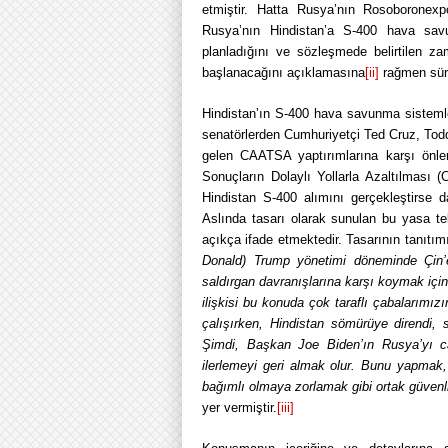
etmiştir. Hatta Rusya’nın Rosoboronexp
Rusya’nın Hindistan’a S-400 hava sav
planladığını ve sözleşmede belirtilen z
başlanacağını açıklamasına
[ii]
rağmen süre
Hindistan’ın S-400 hava savunma sistemle
senatörlerden Cumhuriyetçi Ted Cruz, Tod
gelen CAATSA yaptırımlarına karşı önlem
Sonuçların Dolaylı Yollarla Azaltılması 
Hindistan S-400 alımını gerçekleştirse 
Aslında tasarı olarak sunulan bu yasa tek
açıkça ifade etmektedir. Tasarının tanıt
Donald) Trump yönetimi döneminde Çin’e k
saldırgan davranışlarına karşı koymak için
ilişkisi bu konuda çok taraflı çabalarımız
çalışırken, Hindistan sömürüye direndi, 
Şimdi, Başkan Joe Biden’ın Rusya’yı c
ilerlemeyi geri almak olur. Bunu yapmak,
bağımlı olmaya zorlamak gibi ortak güvenl
yer vermiştir.
[iii]