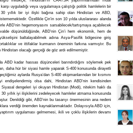
oğru inildikçe, Hindistan’ın CAATSA yaptırımlarından muaf
 karşı uyguladığı veya uygulamaya çalıştığı politik hamlelerin bir
ık 30 yıllık bir iyi ilişki bağına sahip olan Hindistan ve ABD,
ni istememektedir. Özellikle Çin’in son 10 yılda uluslararası alanda
lelerle ABD’nin hegemonyasını sarsabilecek/tartışmaya açabilecek
invalde düşünüldüğünde, ABD’nin Çin’i hem ekonomik, hem de
kselişini baltalayabilmek adına Asya-Pasifik bölgesine giriş
rtaklıklar ve ittifaklar kurmanın öneminin farkına varmıştır. Bu
in Hindistan olacağı gerçeği de göz ardı edilmemiştir.
rda ABD kadar hassas düşünceleri barındırdığını söylemek pek
, daha hür bir siyasi hamle yaparak S-400 konusunda dirayetli
 geçtiğimiz aylarda Rusya’dan S-400 ekipmanlarından bir kısmını
endişelendirmiş olsa dahi, Hindistan ABD’nin kendisinden
Siyasal dengeleri iyi okuyan Hindistan (Modi), nitekim haklı da
 30 yıllık iyi ilişkilerini zedeleyecek hamleler atmama konusunda
muştur. Denildiği gibi, ABD’nin bu tasarıyı önermesinin ana nedeni
faklara verdiği önemden kaynaklanmaktadır. Dolayısıyla ABD için,
yaptırım uygulaması gelmemesi, ikili ve çoklu ilişkilerin devamı