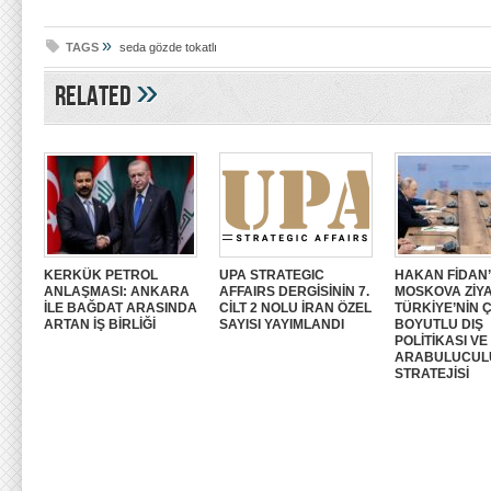
»
TAGS
seda gözde tokatlı
»
Related
KERKÜK PETROL
UPA STRATEGIC
HAKAN FİDAN’
ANLAŞMASI: ANKARA
AFFAIRS DERGİSİNİN 7.
MOSKOVA ZİYA
İLE BAĞDAT ARASINDA
CİLT 2 NOLU İRAN ÖZEL
TÜRKİYE’NİN 
ARTAN İŞ BİRLİĞİ
SAYISI YAYIMLANDI
BOYUTLU DIŞ
POLİTİKASI VE
ARABULUCUL
STRATEJİSİ