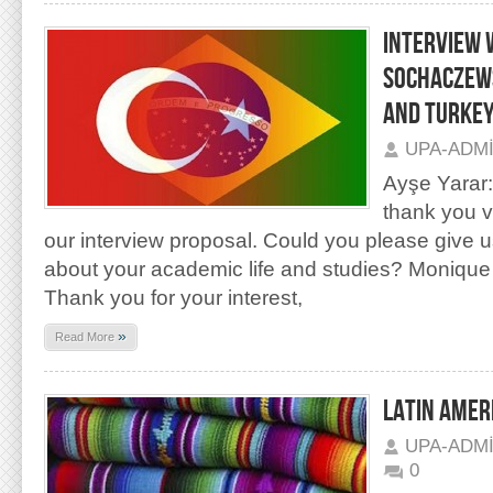
INTERVIEW 
SOCHACZEWS
AND TURKE
UPA-ADM
Ayşe Yarar
thank you v
our interview proposal. Could you please give 
about your academic life and studies? Moniqu
Thank you for your interest,
»
Read More
LATIN AMER
UPA-ADM
0