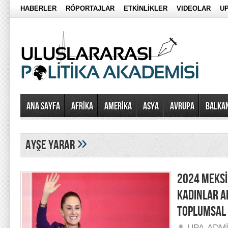
HABERLER
RÖPORTAJLAR
ETKİNLİKLER
VIDEOLAR
UP
Ana Sayfa
AFRİKA
AMERİKA
ASYA
AVRUPA
BALKA
»
ayşe yarar
2024 MEKSİ
KADINLAR A
TOPLUMSAL
UPA-ADM