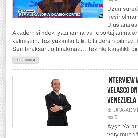
Uzun süredi
neşir olmam
Uluslararası
Akademisi’ndeki yazılarıma ve röportajlarıma 
kalmıştım. Tez yazanlar bilir; bitti dersin bitme
Sen bıraksan, o bırakmaz… Tezinle karşılıklı bir
»
Read More
INTERVIEW 
VELASCO ON
VENEZUELA
UPA-ADM
0
Ayşe Yarar:
very much f