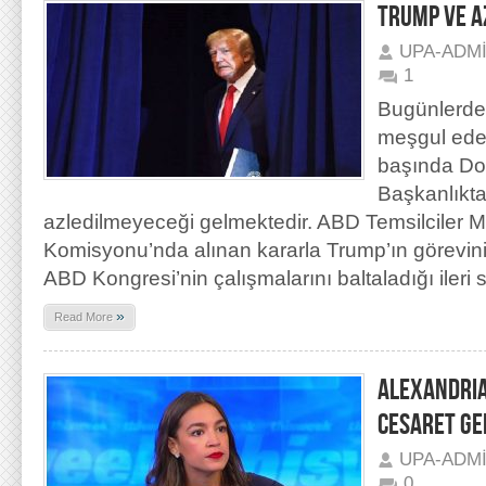
TRUMP VE A
UPA-ADM
1
Bugünlerde 
meşgul ede
başında Do
Başkanlıkta
azledilmeyeceği gelmektedir. ABD Temsilciler Me
Komisyonu’nda alınan kararla Trump’ın görevini
ABD Kongresi’nin çalışmalarını baltaladığı ileri 
»
Read More
ALEXANDRIA
CESARET GE
UPA-ADM
0