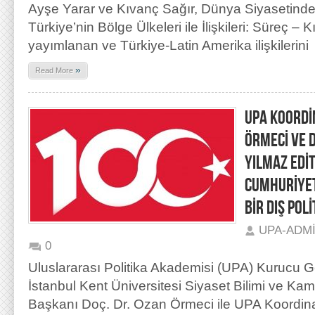
Ayşe Yarar ve Kıvanç Sağır, Dünya Siyasetinde
Türkiye’nin Bölge Ülkeleri ile İlişkileri: Süreç – Kı
yayımlanan ve Türkiye-Latin Amerika ilişkilerini
»
Read More
UPA KOORDİ
ÖRMECİ VE D
YILMAZ EDİ
CUMHURİYET’
BİR DIŞ POL
UPA-ADM
0
Uluslararası Politika Akademisi (UPA) Kurucu 
İstanbul Kent Üniversitesi Siyaset Bilimi ve K
Başkanı Doç. Dr. Ozan Örmeci ile UPA Koordin