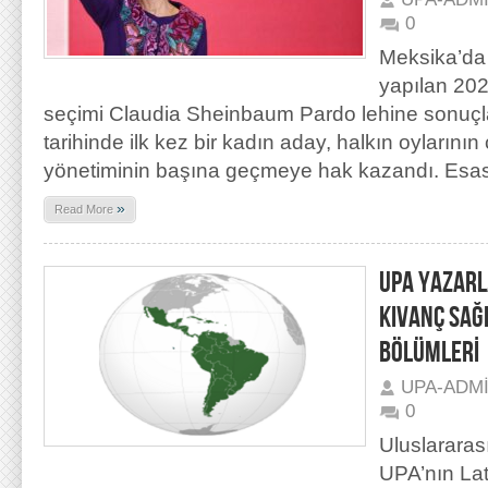
0
Meksika’da
yapılan 202
seçimi Claudia Sheinbaum Pardo lehine sonuçl
tarihinde ilk kez bir kadın aday, halkın oyların
yönetiminin başına geçmeye hak kazandı. Esa
»
Read More
UPA YAZARL
KIVANÇ SAĞI
BÖLÜMLERİ
UPA-ADM
0
Uluslararas
UPA’nın Lat