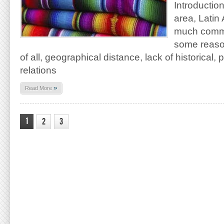
Introductio
area, Latin
much commo
some reasons
of all, geographical distance, lack of historical,
relations
»
Read More
1
2
3