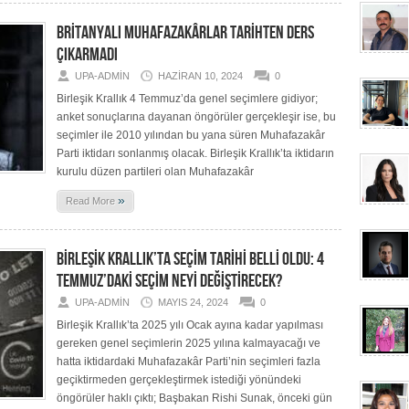
BRİTANYALI MUHAFAZAKÂRLAR TARİHTEN DERS
ÇIKARMADI
UPA-ADMIN
HAZIRAN 10, 2024
0
Birleşik Krallık 4 Temmuz’da genel seçimlere gidiyor;
anket sonuçlarına dayanan öngörüler gerçekleşir ise, bu
seçimler ile 2010 yılından bu yana süren Muhafazakâr
Parti iktidarı sonlanmış olacak. Birleşik Krallık’ta iktidarın
kurulu düzen partileri olan Muhafazakâr
»
Read More
BİRLEŞİK KRALLIK’TA SEÇİM TARİHİ BELLİ OLDU: 4
TEMMUZ’DAKİ SEÇİM NEYİ DEĞİŞTİRECEK?
UPA-ADMIN
MAYIS 24, 2024
0
Birleşik Krallık’ta 2025 yılı Ocak ayına kadar yapılması
gereken genel seçimlerin 2025 yılına kalmayacağı ve
hatta iktidardaki Muhafazakâr Parti’nin seçimleri fazla
geçiktirmeden gerçekleştirmek istediği yönündeki
öngörüler haklı çıktı; Başbakan Rishi Sunak, önceki gün