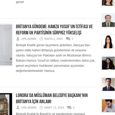
genel
BRİTANYA GÜNDEMİ: HAMZA YUSUF’UN İSTİFASI VE
REFORM UK PARTİSİNİN SÜRPRİZ YÜKSELİŞİ
UPA-ADMIN
MAYIS 2, 2024
0
Birleşik Krallık genel seçimlere giderken, İskoçya’dan
gelen istifa haberi Britanya gündeminin ilk sırasına
oturdu. İskoçya’nın Pakistan asıllı ve Müslüman Birinci
Bakanı Hamza Yusuf’un istifası, nedenlerinden daha çok,
genel seçimlere muhtemel yansımaları açısından
değerlendirilmelidir. Hamza
LONDRA’DA MÜSLÜMAN BELEDİYE BAŞKANI’NIN
BRİTANYA İÇİN ANLAMI
UPA-ADMIN
MART 13, 2024
0
Birleşik Krallık’ta Brexit’in ve pandeminin olumsuz