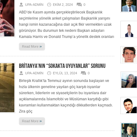
UPA-ADMIN
EKIM 2, 2024
0
ABD’de Kasım ayında gerçekleştirilecek Başkanlık
seçimlerine yönelik anket çalışmaları Başkanlık yarışını
hangi ismin kazanacağına dair açık fikir vermekten uzak
görünüyor. Bu durumun tek nedeni Başkan adayları
Kamala Harris ve Donald Trump’a yönelik destek oranları
»
Read More
BRİTANYA’NIN “SOKAKTA UYUYANLAR” SORUNU
UPA-ADMIN
EYLÜL 13, 2024
0
Birleşik Krallık’ta Temmuz ayının sonunda başlayan ve
hızla ülkenin geneline yayılan göç karşıtı isyanlar
sürerken, liderlerin ve siyasetçilerin bu isyanlara dair
açıklamalarında İslamofobi ve Müslüman karşıtlığı gibi
kavramları kullanmaktan kaçındığı dikkatlerden kaçmadı.
Zira göç
»
Read More