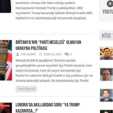
kendisinin olmasa bile lideri olduğu partinin
mensuplarının Donald Trump’a yaklaşımları, ABD
YOUT
seçimlerini Trump kazandığı taktirde Birleşik Krallık-ABD
ilişkilerinin iyi seyretmeyeceği konusunda kaygılara
KÖŞE
BRİTANYA’NIN “PARTİ MESELESİ” OLMAYAN
UKRAYNA POLİTİKASI
UPA-ADMIN
EKIM 22, 2024
0
Birleşik Krallık’ta geçtiğimiz Temmuz ayında
gerçekleştirilen genel seçimleri İşçi Partisi kazandı; hem
seçim öncesinde, hem de seçim sonrasında İşçi
Partisi’nin zaferinin Birleşik Krallık’ın dış politikası için ne
anlama geleceği tartışıldı. Bu tartışmalarda İşçi Partisi
»
Read More
LONDRA’DA AKILLARDAKİ SORU “YA TRUMP
KAZANIRSA…?”