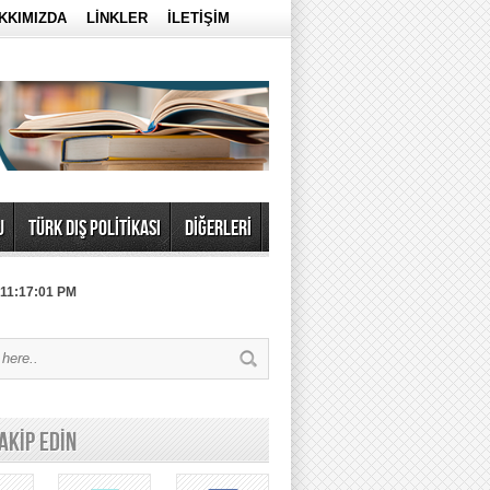
KKIMIZDA
LİNKLER
İLETİŞİM
U
TÜRK DIŞ POLİTİKASI
DİĞERLERİ
 11:17:01 PM
TAKİP EDİN