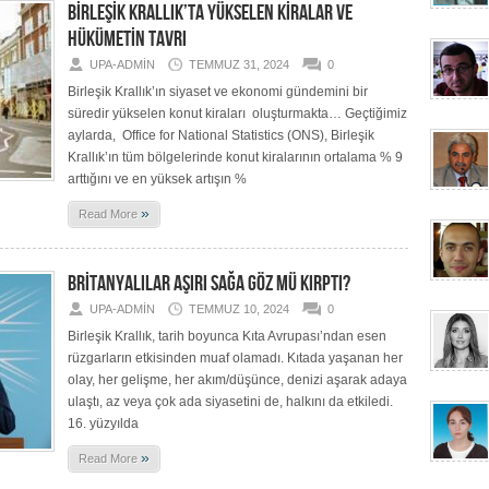
BİRLEŞİK KRALLIK’TA YÜKSELEN KİRALAR VE
HÜKÜMETİN TAVRI
UPA-ADMIN
TEMMUZ 31, 2024
0
Birleşik Krallık’ın siyaset ve ekonomi gündemini bir
süredir yükselen konut kiraları oluşturmakta… Geçtiğimiz
aylarda, Office for National Statistics (ONS), Birleşik
Krallık’ın tüm bölgelerinde konut kiralarının ortalama % 9
arttığını ve en yüksek artışın %
»
Read More
BRİTANYALILAR AŞIRI SAĞA GÖZ MÜ KIRPTI?
UPA-ADMIN
TEMMUZ 10, 2024
0
Birleşik Krallık, tarih boyunca Kıta Avrupası’ndan esen
rüzgarların etkisinden muaf olamadı. Kıtada yaşanan her
olay, her gelişme, her akım/düşünce, denizi aşarak adaya
ulaştı, az veya çok ada siyasetini de, halkını da etkiledi.
16. yüzyılda
»
Read More