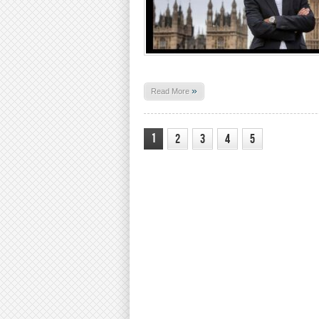
»
Read More
1
2
3
4
5