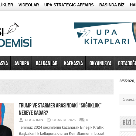
LİKLER
VIDEOLAR
UPA STRATEGIC AFFAIRS
BASINDA BİZ
HA
ASYA
AVRUPA
BALKANLAR
KAFKASYA
OKYANUSYA
ORTADOĞ
8/5/2026,
TRUMP VE STARMER ARASINDAKİ “SOĞUKLUK”
NEREYE KADAR?
UPA-ADMIN
OCAK 31, 2025
0
BİZİ 
Temmuz 2024 seçimlerini kazanarak Birleşik Krallık
Başbakanlık koltuğuna oturan Keir Starmer’ın bizzat