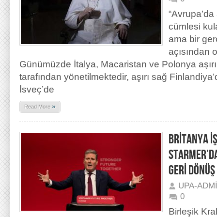
“Avrupa’da 
cümlesi kula
ama bir ger
açısından o
Günümüzde İtalya, Macaristan ve Polonya aşır
tarafından yönetilmektedir, aşırı sağ Finlandiya
İsveç’de
»
Read More
BRİTANYA İŞ
STARMER’DAN
GERİ DÖNÜ
UPA-ADM
0
Birleşik Kr