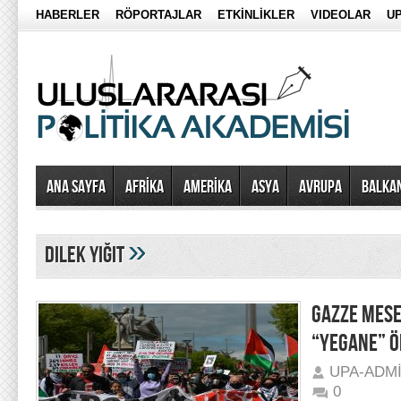
HABERLER
RÖPORTAJLAR
ETKİNLİKLER
VIDEOLAR
UP
Ana Sayfa
AFRİKA
AMERİKA
ASYA
AVRUPA
BALKA
»
dilek yiğit
GAZZE MESE
“YEGANE” Ö
UPA-ADM
0