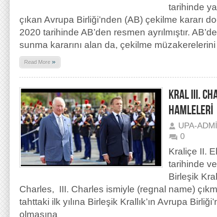
tarihinde 
çıkan Avrupa Birliği’nden (AB) çekilme kararı 
2020 tarihinde AB’den resmen ayrılmıştır. AB’d
sunma kararını alan da, çekilme müzakerelerini
»
Read More
KRAL III. CH
HAMLELERİ
UPA-ADM
0
Kraliçe II. 
tarihinde v
Birleşik Kra
Charles, III. Charles ismiyle (regnal name) çıkmışt
tahttaki ilk yılına Birleşik Krallık’ın Avrupa Birli
olmasına