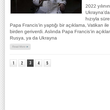
2022 yılını
Ukrayna’da
hızıyla sür
Papa Francis’in yaptığı bir açıklama, Vatikan il
birden geriverdi. Aslında Papa Francis’in açık
Rusya, ya da Ukrayna
»
Read More
3
1
2
4
5