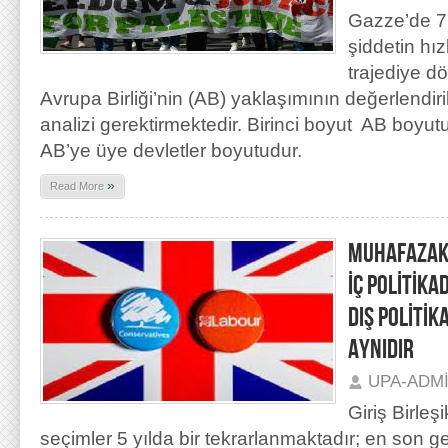
Gazze’de 7
şiddetin hız
trajediye d
Avrupa Birliği’nin (AB) yaklaşımının değerlendiril
analizi gerektirmektedir. Birinci boyut AB boyutu
AB’ye üye devletler boyutudur.
»
Read More
MUHAFAZAKÂR
İÇ POLİTİK
DIŞ POLİTİK
AYNIDIR
UPA-ADM
Giriş Birleşi
seçimler 5 yılda bir tekrarlanmaktadır; en son 