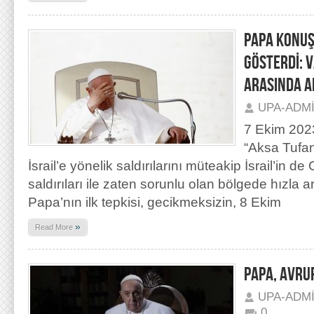
PAPA KONUŞT
GÖSTERDİ: V
ARASINDA A
UPA-ADM
7 Ekim 202
“Aksa Tufan
İsrail’e yönelik saldırılarını müteakip İsrail’in d
saldırıları ile zaten sorunlu olan bölgede hızla 
Papa’nın ilk tepkisi, gecikmeksizin, 8 Ekim
»
Read More
PAPA, AVRUP
UPA-ADM
0