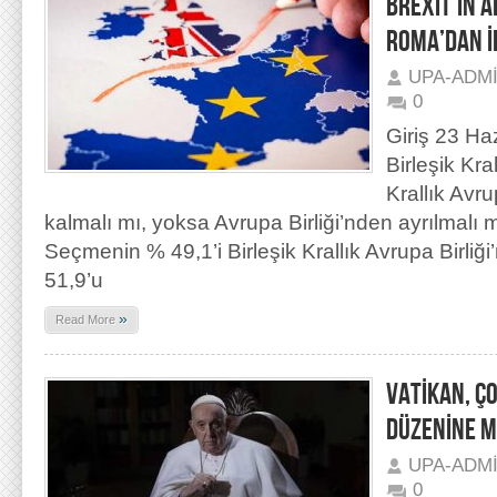
BREXIT’IN A
ROMA’DAN İ
UPA-ADM
0
Giriş 23 Ha
Birleşik Kra
Krallık Avru
kalmalı mı, yoksa Avrupa Birliği’nden ayrılmalı 
Seçmenin % 49,1’i Birleşik Krallık Avrupa Birliğ
51,9’u
»
Read More
VATİKAN, Ç
DÜZENİNE M
UPA-ADM
0