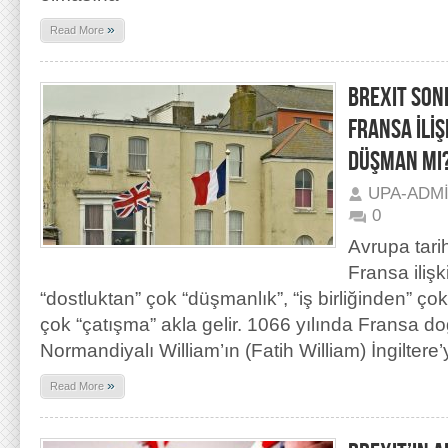
»
Read More
BREXIT SONR
FRANSA İLİŞ
DÜŞMAN MI
UPA-ADM
0
Avrupa tarih
Fransa ilişk
“dostluktan” çok “düşmanlık”, “iş birliğinden” ç
çok “çatışma” akla gelir. 1066 yılında Fransa do
Normandiyalı William’ın (Fatih William) İngiltere’
»
Read More