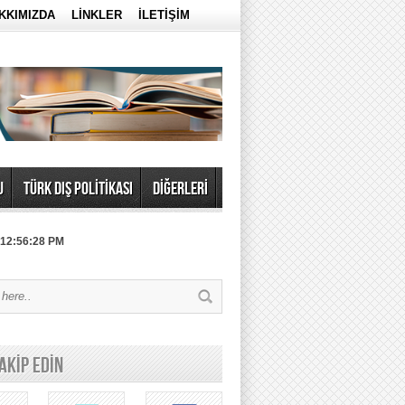
KKIMIZDA
LİNKLER
İLETİŞİM
U
TÜRK DIŞ POLİTİKASI
DİĞERLERİ
 12:56:28 PM
TAKİP EDİN