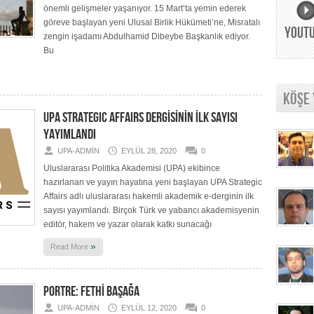
önemli gelişmeler yaşanıyor. 15 Mart’ta yemin ederek
göreve başlayan yeni Ulusal Birlik Hükümeti’ne, Misratalı
YOUT
zengin işadamı Abdulhamid Dibeybe Başkanlık ediyor.
Bu
KÖŞE
UPA STRATEGIC AFFAIRS DERGİSİNİN İLK SAYISI
YAYIMLANDI
UPA-ADMIN
EYLÜL 28, 2020
0
Uluslararası Politika Akademisi (UPA) ekibince
hazırlanan ve yayın hayatına yeni başlayan UPA Strategic
Affairs adlı uluslararası hakemli akademik e-derginin ilk
sayısı yayımlandı. Birçok Türk ve yabancı akademisyenin
editör, hakem ve yazar olarak katkı sunacağı
»
Read More
PORTRE: FETHİ BAŞAĞA
UPA-ADMIN
EYLÜL 12, 2020
0