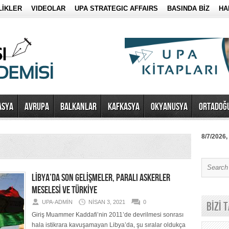
LİKLER
VIDEOLAR
UPA STRATEGIC AFFAIRS
BASINDA BİZ
HA
ASYA
AVRUPA
BALKANLAR
KAFKASYA
OKYANUSYA
ORTADOĞ
8/7/2026,
LİBYA’DA SON GELİŞMELER, PARALI ASKERLER
MESELESİ VE TÜRKİYE
UPA-ADMIN
NISAN 3, 2021
0
BİZİ 
Giriş Muammer Kaddafi’nin 2011’de devrilmesi sonrası
hala istikrara kavuşamayan Libya’da, şu sıralar oldukça