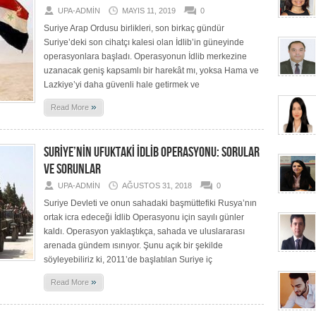
UPA-ADMIN
MAYIS 11, 2019
0
Suriye Arap Ordusu birlikleri, son birkaç gündür
Suriye’deki son cihatçı kalesi olan İdlib’in güneyinde
operasyonlara başladı. Operasyonun İdlib merkezine
uzanacak geniş kapsamlı bir harekât mı, yoksa Hama ve
Lazkiye’yi daha güvenli hale getirmek ve
»
Read More
SURİYE’NİN UFUKTAKİ İDLİB OPERASYONU: SORULAR
VE SORUNLAR
UPA-ADMIN
AĞUSTOS 31, 2018
0
Suriye Devleti ve onun sahadaki başmüttefiki Rusya’nın
ortak icra edeceği İdlib Operasyonu için sayılı günler
kaldı. Operasyon yaklaştıkça, sahada ve uluslararası
arenada gündem ısınıyor. Şunu açık bir şekilde
söyleyebiliriz ki, 2011’de başlatılan Suriye iç
»
Read More