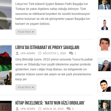
Libya’nın Türk kökenli İçişleri Bakanı Fethi Başağa’nın
Türkiye ile yakın ilişkilere sahip olduğu biliniyor. Türk
savunma ve istihbarat heyetleri ile sürekli koordinasyon
haline bulunan ve sık sık görüşmeler yapan Başağa’nın
kariyeri ve yaşam öyküsü,
»
Read More
LİBYA’DA İSTİHBARAT VE PROXY SAVAŞLARI
UPA-ADMIN
AĞUSTOS 1, 2020
1
Giriş Bilindiği üzere, 2010 yılının sonunda Tunus’ta patlak
veren ve Ortadoğu’nun çeşitli ülkelerine yayılan protesto
gösterileri, nam-ı diğer Arap Baharı, bu bölgelerde on
yıllardır hüküm süren tek adam ve tek parti yönetimlerine
karşı yer
»
Read More
KİTAP İNCELEMESİ: ‘NATO’NUN GİZLİ ORDULARI’
UPA-ADMIN
ARALIK 30, 2019
0