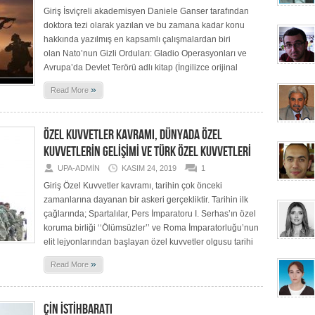
Giriş İsviçreli akademisyen Daniele Ganser tarafından
doktora tezi olarak yazılan ve bu zamana kadar konu
hakkında yazılmış en kapsamlı çalışmalardan biri
olan Nato’nun Gizli Orduları: Gladio Operasyonları ve
Avrupa’da Devlet Terörü adlı kitap (İngilizce orijinal
»
Read More
ÖZEL KUVVETLER KAVRAMI, DÜNYADA ÖZEL
KUVVETLERİN GELİŞİMİ VE TÜRK ÖZEL KUVVETLERİ
UPA-ADMIN
KASIM 24, 2019
1
Giriş Özel Kuvvetler kavramı, tarihin çok önceki
zamanlarına dayanan bir askeri gerçekliktir. Tarihin ilk
çağlarında; Spartalılar, Pers İmparatoru I. Serhas’ın özel
koruma birliği ‘‘Ölümsüzler’’ ve Roma İmparatorluğu’nun
elit lejyonlarından başlayan özel kuvvetler olgusu tarihi
»
Read More
ÇİN İSTİHBARATI