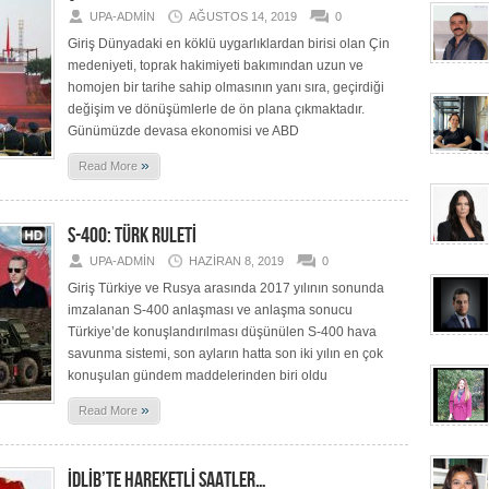
UPA-ADMIN
AĞUSTOS 14, 2019
0
Giriş Dünyadaki en köklü uygarlıklardan birisi olan Çin
medeniyeti, toprak hakimiyeti bakımından uzun ve
homojen bir tarihe sahip olmasının yanı sıra, geçirdiği
değişim ve dönüşümlerle de ön plana çıkmaktadır.
Günümüzde devasa ekonomisi ve ABD
»
Read More
S-400: TÜRK RULETİ
UPA-ADMIN
HAZIRAN 8, 2019
0
Giriş Türkiye ve Rusya arasında 2017 yılının sonunda
imzalanan S-400 anlaşması ve anlaşma sonucu
Türkiye’de konuşlandırılması düşünülen S-400 hava
savunma sistemi, son ayların hatta son iki yılın en çok
konuşulan gündem maddelerinden biri oldu
»
Read More
İDLİB’TE HAREKETLİ SAATLER…