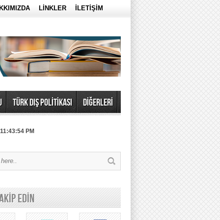
KKIMIZDA
LİNKLER
İLETİŞİM
U
TÜRK DIŞ POLİTİKASI
DİĞERLERİ
 11:43:54 PM
TAKİP EDİN