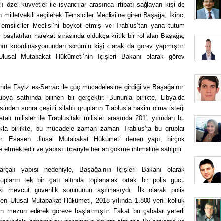
 özel kuvvetler ile isyancılar arasında irtibatı sağlayan kişi de
milletvekili seçilerek Temsiciler Meclisi’ne giren Başağa, İkinci
Temsilciler Meclisi’ni boykot etmiş ve Trablus’tan yana tutum
ı başlatılan harekat sırasında oldukça kritik bir rol alan Başağa,
nın koordinasyonundan sorumlu kişi olarak da görev yapmıştır.
usal Mutabakat Hükümeti’nin İçişleri Bakanı olarak görev
inde Fayiz es-Serrac ile güç mücadelesine girdiği ve Başağa’nın
ibya sathında bilinen bir gerçektir. Bununla birlikte, Libya’da
den sonra çeşitli silahlı grupların Trablus’a hakim olma isteği
talı milisler ile Trablus’taki milisler arasında 2011 yılından bu
la birlikte, bu mücadele zaman zaman Trablus’ta bu gruplar
tır. Esasen Ulusal Mutabakat Hükümeti denen yapı, birçok
ade etmektedir ve yapısı itibariyle her an çökme ihtimaline sahiptir.
rçalı yapısı nedeniyle, Başağa’nın İçişleri Bakanı olarak
 grupların tek bir çatı altında toplanarak ortak bir polis gücü
ki mevcut güvenlik sorununun aşılmasıydı. İlk olarak polis
irişen Ulusal Mutabakat Hükümeti, 2018 yılında 1.800 yeni kolluk
ndan mezun ederek göreve başlatmıştır. Fakat bu çabalar yeterli