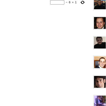
−
6
=
1