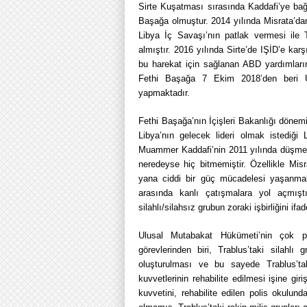
Sirte Kuşatması sırasında Kaddafi’ye bağlı
Başağa olmuştur. 2014 yılında Misrata’dan 
Libya İç Savaşı’nın patlak vermesi ile 
almıştır. 2016 yılında Sirte’de IŞİD’e karş
bu harekat için sağlanan ABD yardımları
Fethi Başağa 7 Ekim 2018’den beri Ul
yapmaktadır.
Fethi Başağa’nın İçişleri Bakanlığı dönem
Libya’nın gelecek lideri olmak istediği L
Muammer Kaddafi’nin 2011 yılında düşmesin
neredeyse hiç bitmemiştir. Özellikle Misra
yana ciddi bir güç mücadelesi yaşanmak
arasında kanlı çatışmalara yol açmış
silahlı/silahsız grubun zoraki işbirliğini if
Ulusal Mutabakat Hükümeti’nin çok pa
görevlerinden biri, Trablus’taki silahlı
oluşturulması ve bu sayede Trablus’ta
kuvvetlerinin rehabilite edilmesi işine g
kuvvetini, rehabilite edilen polis okulu