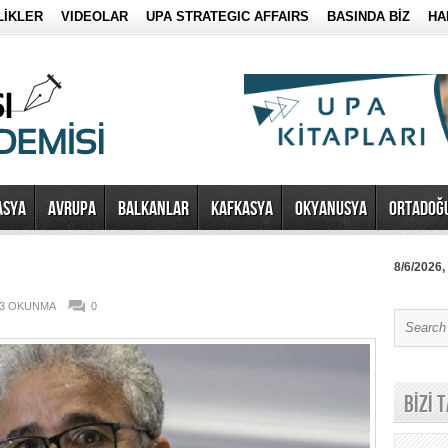
LİKLER
VIDEOLAR
UPA STRATEGIC AFFAIRS
BASINDA BİZ
HA
ASYA
AVRUPA
BALKANLAR
KAFKASYA
OKYANUSYA
ORTADOĞ
8/6/2026,
23 OKUNMA
0
BİZİ 