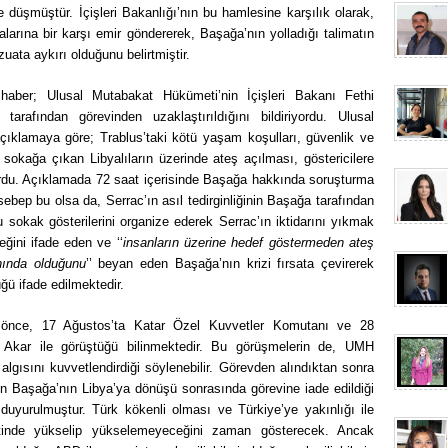
 düşmüştür. İçişleri Bakanlığı’nın bu hamlesine karşılık olarak,
rına bir karşı emir göndererek, Başağa’nın yolladığı talimatın
ata aykırı olduğunu belirtmiştir.
aber; Ulusal Mutabakat Hükümeti’nin İçişleri Bakanı Fethi
rafından görevinden uzaklaştırıldığını bildiriyordu. Ulusal
ıklamaya göre; Trablus’taki kötü yaşam koşulları, güvenlik ve
sokağa çıkan Libyalıların üzerinde ateş açılması, göstericilere
rdu. Açıklamada 72 saat içerisinde Başağa hakkında soruşturma
sebep bu olsa da, Serrac’ın asıl tedirginliğinin Başağa tarafından
 sokak gösterilerini organize ederek Serrac’ın iktidarını yıkmak
ğini ifade eden ve ‘‘
insanların üzerine hedef göstermeden ateş
nında olduğunu
’’ beyan eden Başağa’nın krizi fırsata çevirerek
üğü ifade edilmektedir.
n önce, 17 Ağustos’ta Katar Özel Kuvvetler Komutanı ve 28
Akar ile görüştüğü bilinmektedir. Bu görüşmelerin de, UMH
 algısını kuvvetlendirdiği söylenebilir. Görevden alındıktan sonra
 Başağa’nın Libya’ya dönüşü sonrasında görevine iade edildiği
uyurulmuştur. Türk kökenli olması ve Türkiye’ye yakınlığı ile
setinde yükselip yükselemeyeceğini zaman gösterecek. Ancak