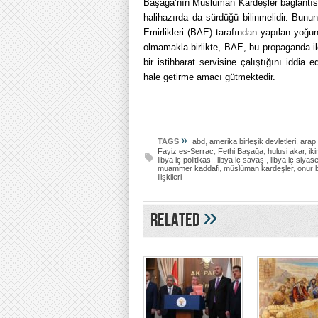
Başağa’nın Müslüman Kardeşler bağlantısı o
halihazırda da sürdüğü bilinmelidir. Bunun
Emirlikleri (BAE) tarafından yapılan yoğu
olmamakla birlikte, BAE, bu propaganda il
bir istihbarat servisine çalıştığını iddia
hale getirme amacı gütmektedir.
»
TAGS
abd
,
amerika birleşik devletleri
,
arap
Fayiz es-Serrac
,
Fethi Başağa
,
hulusi akar
,
ik
libya iç politikası
,
libya iç savaşı
,
libya iç siyase
muammer kaddafi
,
müslüman kardeşler
,
onur 
ilişkileri
»
Related