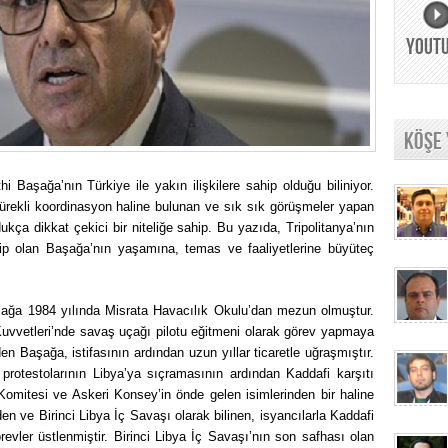
YOUT
KÖŞE
hi Başağa’nın Türkiye ile yakın ilişkilere sahip olduğu biliniyor.
sürekli koordinasyon haline bulunan ve sık sık görüşmeler yapan
ça dikkat çekici bir niteliğe sahip. Bu yazıda, Tripolitanya’nın
hip olan Başağa’nın yaşamına, temas ve faaliyetlerine büyüteç
ağa 1984 yılında Misrata Havacılık Okulu’dan mezun olmuştur.
Kuvvetleri’nde savaş uçağı pilotu eğitmeni olarak görev yapmaya
en Başağa, istifasının ardından uzun yıllar ticaretle uğraşmıştır.
 protestolarının Libya’ya sıçramasının ardından Kaddafi karşıtı
Komitesi ve Askeri Konsey’in önde gelen isimlerinden bir haline
en ve Birinci Libya İç Savaşı olarak bilinen, isyancılarla Kaddafi
evler üstlenmiştir. Birinci Libya İç Savaşı’nın son safhası olan