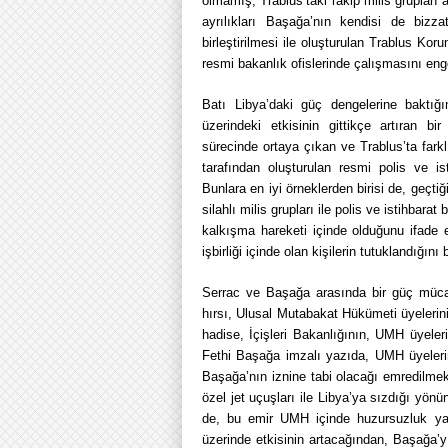
olmamış, Trablus’taki rakip milis gruplar
ayrılıkları Başağa’nın kendisi de bizza
birleştirilmesi ile oluşturulan Trablus Ko
resmi bakanlık ofislerinde çalışmasını enge
Batı Libya’daki güç dengelerine baktığ
üzerindeki etkisinin gittikçe artıran bi
sürecinde ortaya çıkan ve Trablus’ta farklı 
tarafından oluşturulan resmi polis ve is
Bunlara en iyi örneklerden birisi de, geç
silahlı milis grupları ile polis ve istihbarat 
kalkışma hareketi içinde olduğunu ifade et
işbirliği içinde olan kişilerin tutuklandığını b
Serrac ve Başağa arasında bir güç mücade
hırsı, Ulusal Mutabakat Hükümeti üyelerinin 
hadise, İçişleri Bakanlığının, UMH üyeler
Fethi Başağa imzalı yazıda, UMH üyelerini
Başağa’nın iznine tabi olacağı emredilmekt
özel jet uçuşları ile Libya’ya sızdığı yönün
de, bu emir UMH içinde huzursuzluk ya
üzerinde etkisinin artacağından, Başağa’