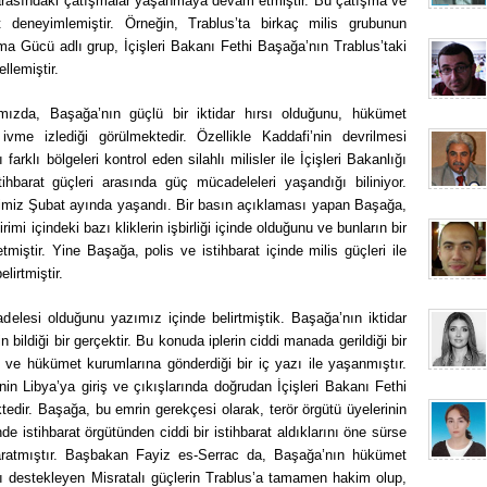
ı arasındaki çatışmalar yaşanmaya devam etmiştir. Bu çatışma ve
t deneyimlemiştir. Örneğin, Trablus’ta birkaç milis grubunun
ruma Gücü adlı grup, İçişleri Bakanı Fethi Başağa’nın Trablus’taki
llemiştir.
ımızda, Başağa’nın güçlü bir iktidar hırsı olduğunu, hükümet
r ivme izlediği görülmektedir. Özellikle Kaddafi’nin devrilmesi
farklı bölgeleri kontrol eden silahlı milisler ile İçişleri Bakanlığı
tihbarat güçleri arasında güç mücadeleleri yaşandığı biliniyor.
tiğimiz Şubat ayında yaşandı. Bir basın açıklaması yapan Başağa,
birimi içindeki bazı kliklerin işbirliği içinde olduğunu ve bunların bir
miştir. Yine Başağa, polis ve istihbarat içinde milis güçleri ile
elirtmiştir.
lesi olduğunu yazımız içinde belirtmiştik. Başağa’nın iktidar
bildiği bir gerçektir. Bu konuda iplerin ciddi manada gerildiği bir
i ve hükümet kurumlarına gönderdiği bir iç yazı ile yaşanmıştır.
n Libya’ya giriş ve çıkışlarında doğrudan İçişleri Bakanı Fethi
edir. Başağa, bu emrin gerekçesi olarak, terör örgütü üyelerinin
de istihbarat örgütünden ciddi bir istihbarat aldıklarını öne sürse
ratmıştır. Başbakan Fayiz es-Serrac da, Başağa’nın hükümet
yı destekleyen Misratalı güçlerin Trablus’a tamamen hakim olup,