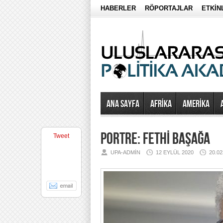
HABERLER
RÖPORTAJLAR
ETKİN
Ana Sayfa
AFRİKA
AMERİKA
PORTRE: FETHİ BAŞAĞA
Tweet
UPA-ADMIN
12 EYLÜL 2020
20.0