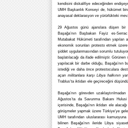
kendisini diskalifiye edeceğinden endişeye
UMH Başkanlık Konseyi de, hükümet binala
anayasal deklarasyon ve yürürlükteki mevzu
29 Ağustos günü ajanslara düşen bir h
Başağa’nın Başbakan Fayiz es-Serrac ta
Mutabakat Hükümeti tarafından yapılan aç
ekonomik sorunları protesto etmek üzere 
şiddet uygulanmasından sorumlu tutuluyo
başlatılacağı da ifade edilmiştir. Görünen 
yapılacak bir darbe olduğu, Başağa’nın bu
istediği ve daha önce protestoculara deste
açan militanlara karşı Libya halkının ya
Trablus’ta iktidarı ele geçireceğini düşünd
Başağa’nın görevden uzaklaştırılmada
Ağustos’ta da Savunma Bakanı Hulusi 
içerisinde, Başağa’nın iktidarı ele alacağı
görüşmeler yapmak üzere Türkiye’ye gelen
UMH tarafından uluslararası kamuoyuna d
bilinen Başağa’nın ileride Libya siya