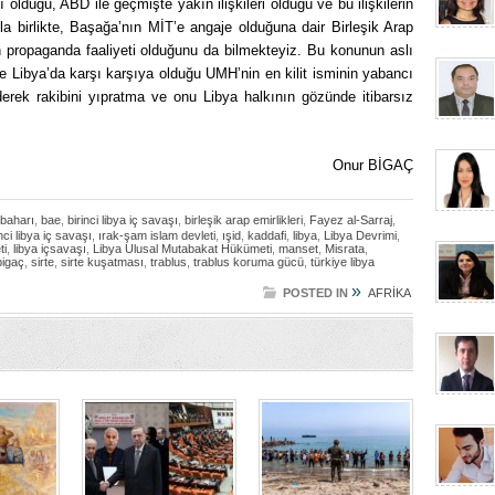
lduğu, ABD ile geçmişte yakın ilişkileri olduğu ve bu ilişkilerin
la birlikte, Başağa’nın MİT’e angaje olduğuna dair Birleşik Arap
n propaganda faaliyeti olduğunu da bilmekteyiz. Bu konunun aslı
e Libya’da karşı karşıya olduğu UMH’nin en kilit isminin yabancı
 ederek rakibini yıpratma ve onu Libya halkının gözünde itibarsız
Onur BİGAÇ
 baharı
,
bae
,
birinci libya iç savaşı
,
birleşik arap emirlikleri
,
Fayez al-Sarraj
,
inci libya iç savaşı
,
ırak-şam islam devleti
,
ışid
,
kaddafi
,
libya
,
Libya Devrimi
,
ti
,
libya içsavaşı
,
Libya Ulusal Mutabakat Hükümeti
,
manset
,
Misrata
,
bigaç
,
sirte
,
sirte kuşatması
,
trablus
,
trablus koruma gücü
,
türkiye libya
»
POSTED IN
AFRİKA