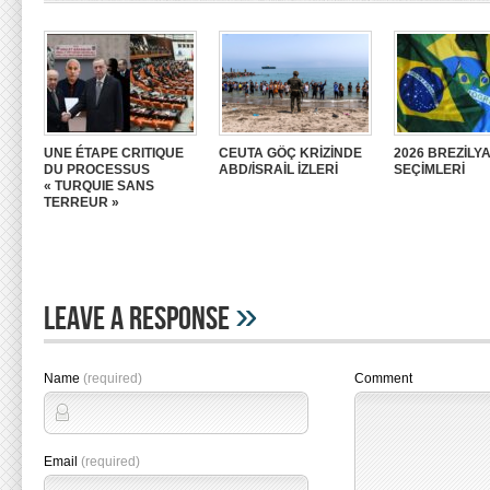
UNE ÉTAPE CRITIQUE
CEUTA GÖÇ KRİZİNDE
2026 BREZİLY
DU PROCESSUS
ABD/İSRAİL İZLERİ
SEÇİMLERİ
« TURQUIE SANS
TERREUR »
»
Leave A Response
Name
(required)
Comment
Email
(required)