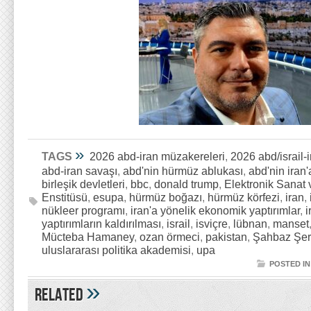
»
TAGS
2026 abd-iran müzakereleri
,
2026 abd/israil-
abd-iran savaşı
,
abd'nin hürmüz ablukası
,
abd'nin iran'
birleşik devletleri
,
bbc
,
donald trump
,
Elektronik Sanat 
Enstitüsü
,
esupa
,
hürmüz boğazı
,
hürmüz körfezi
,
iran
,
nükleer programı
,
iran'a yönelik ekonomik yaptırımlar
,
i
yaptırımların kaldırılması
,
israil
,
isviçre
,
lübnan
,
manset
Mücteba Hamaney
,
ozan örmeci
,
pakistan
,
Şahbaz Şer
uluslararası politika akademisi
,
upa
POSTED IN
»
Related