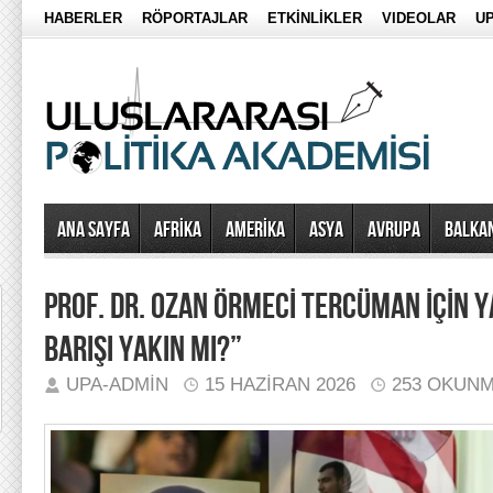
HABERLER
RÖPORTAJLAR
ETKİNLİKLER
VIDEOLAR
UP
Ana Sayfa
AFRİKA
AMERİKA
ASYA
AVRUPA
BALKA
PROF. DR. OZAN ÖRMECİ TERCÜMAN İÇİN Y
BARIŞI YAKIN MI?”
UPA-ADMIN
15 HAZIRAN 2026
253 OKUN