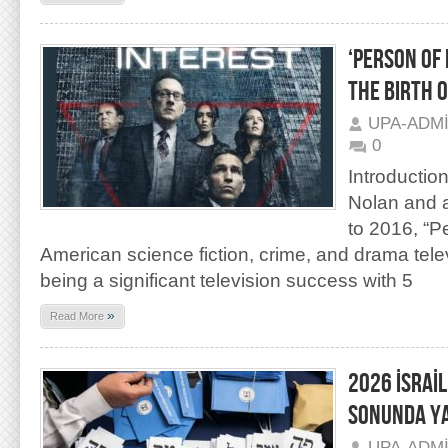
‘PERSON OF 
THE BIRTH O
UPA-ADM
0
Introductio
Nolan and 
to 2016, “Pe
American science fiction, crime, and drama tele
being a significant television success with 5
»
Read More
2026 İSRAİL
SONUNDA Y
UPA-ADM