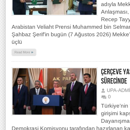
adıyla Mek
Anlaşması,
Recep Tayy
Arabistan Veliaht Prensi Muhammed bin Selma
Şahbaz Şerif’in bugün (7 Ağustos 2026) Mekke’d
üçlü
»
Read More
ÇERÇEVE Y
SÜRECİNDE
UPA-ADM
0
Türkiye’nin
girişimi ka
Dayanışma,
Demokrasi Komisyonu tarafından hazırlanan k