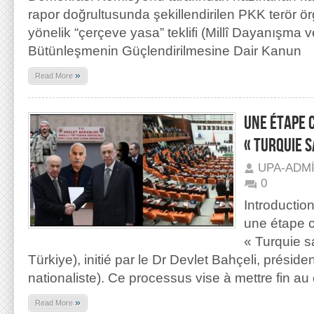
rapor doğrultusunda şekillendirilen PKK terör ö
yönelik “çerçeve yasa” teklifi (Millî Dayanışma 
Bütünleşmenin Güçlendirilmesine Dair Kanun
»
Read More
UNE ÉTAPE 
« TURQUIE 
UPA-ADM
0
Introducti
une étape c
« Turquie s
Türkiye), initié par le Dr Devlet Bahçeli, présid
nationaliste). Ce processus vise à mettre fin au c
»
Read More