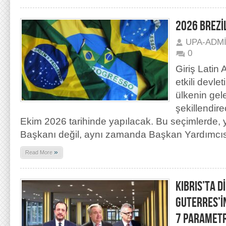
2026 BREZİ
UPA-ADM
0
Giriş Latin
etkili devlet
ülkenin gele
şekillendire
Ekim 2026 tarihinde yapılacak. Bu seçimlerde, 
Başkanı değil, aynı zamanda Başkan Yardımcısı,
»
Read More
KIBRIS’TA D
GUTERRES’İN
7 PARAMET