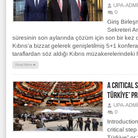
UPA-ADM
0
Giriş Birleş
Sekreteri A
süresinin son aylarında çözüm için son bir kez 
Kıbrıs’a bizzat gelerek genişletilmiş 5+1 konfe
taraflardan söz aldığı Kıbrıs müzakerelerindeki h
»
Read More
A CRITICAL 
TÜRKİYE’ P
UPA-ADM
0
Introductio
critical ste
Türkiye” or 