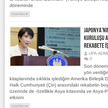
döneminde
»
Read More
JAPONYA’NI
KURULUŞU A
REKABETE İ
UPA-ADM
0
Son dönemd
yön verdiğ
kitaplarımda sıklıkla işlediğim Amerika Birleşik D
Halk Cumhuriyeti (Çin) arasındaki rekabetin boyu
üzerinde de -özellikle Asya kıtasında ve Asya-P
etkisini
»
Read More