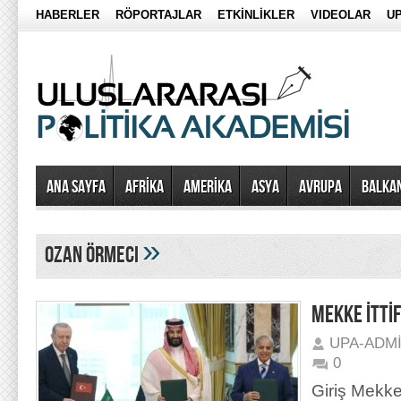
HABERLER
RÖPORTAJLAR
ETKİNLİKLER
VIDEOLAR
UP
Ana Sayfa
AFRİKA
AMERİKA
ASYA
AVRUPA
BALKA
»
ozan örmeci
MEKKE İTTİF
UPA-ADM
0
Giriş Mekke 