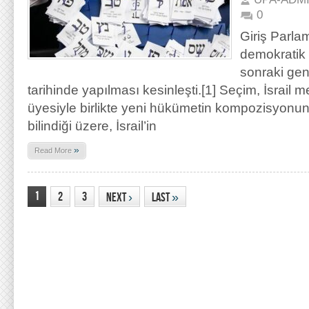
0
Giriş Parla
demokratik b
sonraki ge
tarihinde yapılması kesinleşti.[1] Seçim, İsrail m
üyesiyle birlikte yeni hükümetin kompozisyonunu
bilindiği üzere, İsrail’in
»
Read More
1
2
3
Next
›
Last
»