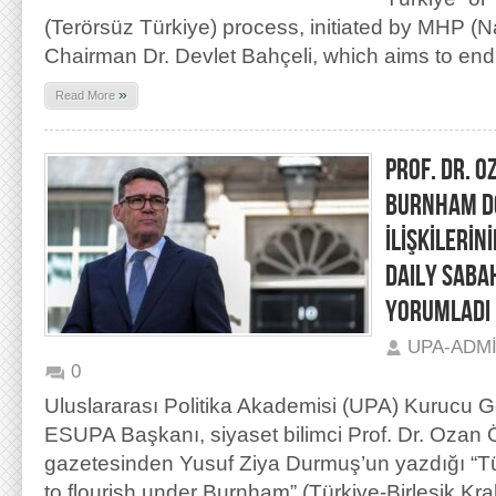
(Terörsüz Türkiye) process, initiated by MHP (Na
Chairman Dr. Devlet Bahçeli, which aims to end
»
Read More
PROF. DR. O
BURNHAM DÖ
İLİŞKİLERİ
DAILY SABAH
YORUMLADI
UPA-ADM
0
Uluslararası Politika Akademisi (UPA) Kurucu 
ESUPA Başkanı, siyaset bilimci Prof. Dr. Ozan
gazetesinden Yusuf Ziya Durmuş’un yazdığı “Tür
to flourish under Burnham” (Türkiye-Birleşik Kral