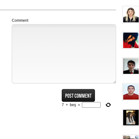
Comment
7
+
beş
=