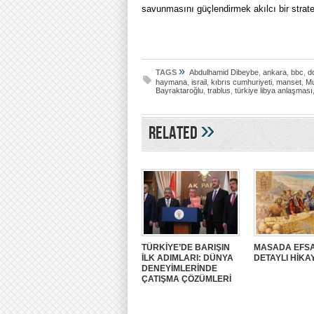
savunmasını güçlendirmek akılcı bir strateji
»
TAGS
Abdulhamid Dibeybe
,
ankara
,
bbc
,
d
haymana
,
israil
,
kıbrıs cumhuriyeti
,
manset
,
Mu
Bayraktaroğlu
,
trablus
,
türkiye libya anlaşması
»
Related
TÜRKİYE’DE BARIŞIN
MASADA EFSA
İLK ADIMLARI: DÜNYA
DETAYLI HİKA
DENEYİMLERİNDE
ÇATIŞMA ÇÖZÜMLERİ