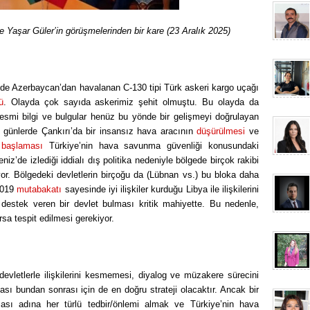
Yaşar Güler’in görüşmelerinden bir kare (23 Aralık 2025)
nde Azerbaycan’dan havalanan C-130 tipi Türk askeri kargo uçağı
ü
. Olayda çok sayıda askerimiz şehit olmuştu. Bu olayda da
esmi bilgi ve bulgular henüz bu yönde bir gelişmeyi doğrulayan
n günlerde Çankırı’da bir insansız hava aracının
düşürülmesi
ve
a
başlaması
Türkiye’nin hava savunma güvenliği konusundaki
niz’de izlediği iddialı dış politika nedeniyle bölgede birçok rakibi
yor. Bölgedeki devletlerin birçoğu da (Lübnan vs.) bu bloka daha
2019
mutabakatı
sayesinde iyi ilişkiler kurduğu Libya ile ilişkilerini
estek veren bir devlet bulması kritik mahiyette. Bu nedenle,
rsa tespit edilmesi gerekiyor.
evletlerle ilişkilerini kesmemesi, diyalog ve müzakere sürecini
ası bundan sonrası için de en doğru strateji olacaktır. Ancak bir
sı adına her türlü tedbir/önlemi almak ve Türkiye’nin hava