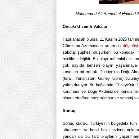
Muhammed Ali Ahmed el-Haddad ile 
Önceki Gizemli Vakalar
Hatırlanacak olursa, 11 Kasım 2025 tarihi
Gürcistan-Azerbaycan sınırında
düşmüşt
sabotaj şüphesi oluşurken, bu konudaki r
nitelikte değildi. Bu olayı müteakiben so
çok sayıda benzeri olayın yaşanmay
kaygıları arttırmıştı. Türkiye’nin Doğu Akde
(İsrail, Yunanistan, Güney Kıbrıs) bulunu
yakın duruyor. Bu bağlamda, Türkiye’nin 
koruması ve Doğu Akdeniz’de kendisine d
olayın etraflıca araştırılması ve sabotaj va
Sonuç
Sonuç olarak, Türkiye’nin bölgedeki tüm d
sürdürmesi ve kendi haklı tezlerini anlatm
yandan da bu tarz olayların yaşanmama