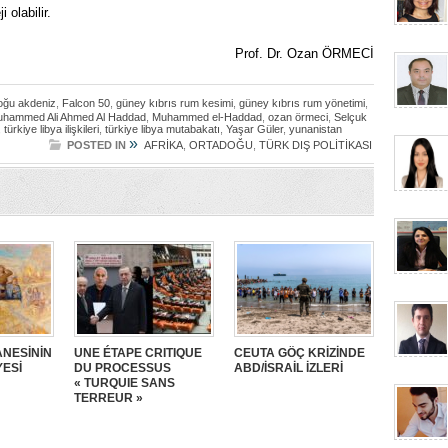
 olabilir.
Prof. Dr. Ozan ÖRMECİ
oğu akdeniz
,
Falcon 50
,
güney kıbrıs rum kesimi
,
güney kıbrıs rum yönetimi
,
hammed Ali Ahmed Al Haddad
,
Muhammed el-Haddad
,
ozan örmeci
,
Selçuk
,
türkiye libya ilişkileri
,
türkiye libya mutabakatı
,
Yaşar Güler
,
yunanistan
»
POSTED IN
AFRİKA
,
ORTADOĞU
,
TÜRK DIŞ POLİTİKASI
NESİNİN
UNE ÉTAPE CRITIQUE
CEUTA GÖÇ KRİZİNDE
YESİ
DU PROCESSUS
ABD/İSRAİL İZLERİ
« TURQUIE SANS
TERREUR »