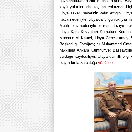
havalandıktan takribi 19 dakika sonra Ha
köyü yakınlarında ulaşılan enkazdan hiç
Libya askeri heyetinin vefat ettiğini Li
Kaza nedeniyle Libya’da 3 günlük yas i
Menfi, olay nedeniyle bir resmi taziye me
Libya Kara Kuvvetleri Komutanı Korgene
Mahmud Al Katavi, Libya Genelkurmay 
Başkanlığı Fotoğrafçısı Muhammed Öme
hakkında Ankara Cumhuriyet Başsavcıl
sürdüğü kaydediliyor. Olaya dair ilk bilgi
olayın bir kaza olduğu
yönünde
.