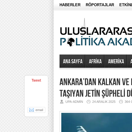
HABERLER
RÖPORTAJLAR
ETKİN
Ana Sayfa
AFRİKA
AMERİKA
ANKARA’DAN KALKAN VE 
Tweet
TAŞIYAN JETİN ŞÜPHELİ 
UPA-ADMIN
24 ARALIK 2025
364