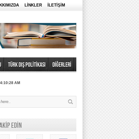
KKIMIZDA
LİNKLER
İLETİŞİM
U
TÜRK DIŞ POLİTİKASI
DİĞERLERİ
 4:10:28 AM
TAKİP EDİN