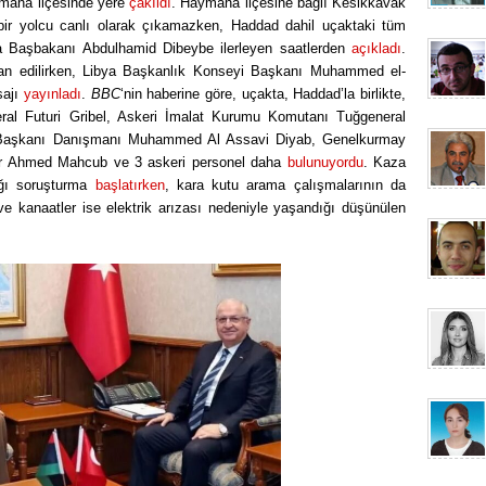
ymana ilçesinde yere
çakıldı
. Haymana ilçesine bağlı Kesikkavak
bir yolcu canlı olarak çıkamazken, Haddad dahil uçaktaki tüm
bya Başbakanı Abdulhamid Dibeybe ilerleyen saatlerden
açıkladı
.
lan edilirken, Libya Başkanlık Konseyi Başkanı Muhammed el-
sajı
yayınladı
.
BBC
‘nin haberine göre, uçakta, Haddad’la birlikte,
ral Futuri Gribel, Askeri İmalat Kurumu Komutanı Tuğgeneral
Başkanı Danışmanı Muhammed Al Assavi Diyab, Genelkurmay
r Ahmed Mahcub ve 3 askeri personel daha
bulunuyordu
. Kaza
ığı soruşturma
başlatırken
, kara kutu arama çalışmalarının da
 ve kanaatler ise elektrik arızası nedeniyle yaşandığı düşünülen