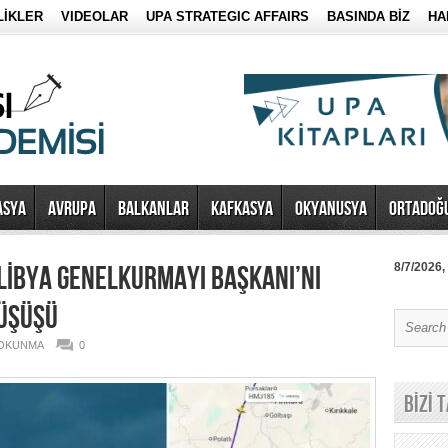
LİKLER
VIDEOLAR
UPA STRATEGIC AFFAIRS
BASINDA BİZ
HA
ASYA
AVRUPA
BALKANLAR
KAFKASYA
OKYANUSYA
ORTADOĞ
LİBYA GENELKURMAYI BAŞKANI’NI
8/7/2026,
DÜŞÜŞÜ
 OKUNMA
0
BİZİ 