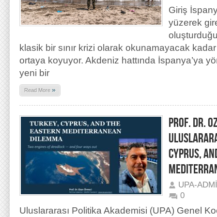
Giriş İspan
yüzerek gir
oluşturduğu 
klasik bir sınır krizi olarak okunamayacak kadar 
ortaya koyuyor. Akdeniz hattında İspanya’ya yö
yeni bir
»
Read More
PROF. DR. O
ULUSLARARAS
CYPRUS, AN
MEDITERRA
UPA-ADM
0
Uluslararası Politika Akademisi (UPA) Genel K