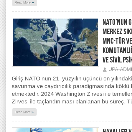
»
Read More
NATO’NUN 
MERKEZ SIK
MNC-TÜR VE
KOMUTANLIĞ
VE SİVİL PS
UPA-ADM
Giriş NATO’nun 21. yüzyılın üçüncü on yılındaki
savunma ve caydırıcılık paradigmasında köklü bi
etmektedir. 2024 Washington Zirvesi ile temelle
Zirvesi ile taçlandırılması planlanan bu süreç, T
»
Read More