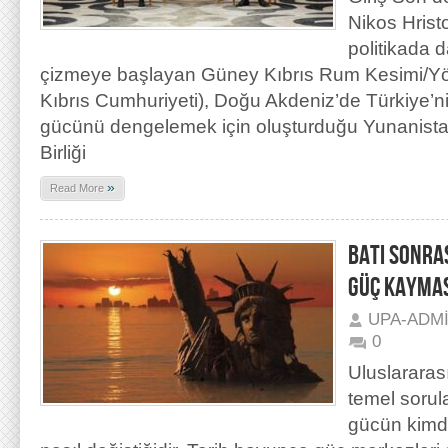
Nikos Hrist
politikada d
çizmeye başlayan Güney Kıbrıs Rum Kesimi/Yön
Kıbrıs Cumhuriyeti), Doğu Akdeniz’de Türkiye’
gücünü dengelemek için oluşturduğu Yunanista
Birliği
»
Read More
BATI SONRA
GÜÇ KAYMAS
UPA-ADM
0
Uluslararası 
temel sorula
gücün kimd