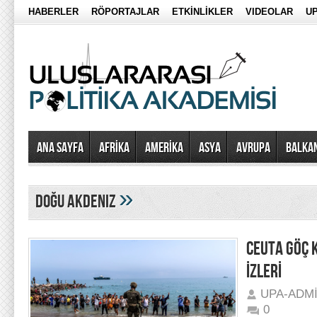
HABERLER
RÖPORTAJLAR
ETKİNLİKLER
VIDEOLAR
UP
Ana Sayfa
AFRİKA
AMERİKA
ASYA
AVRUPA
BALKA
»
doğu akdeniz
CEUTA GÖÇ 
İZLERİ
UPA-ADM
0