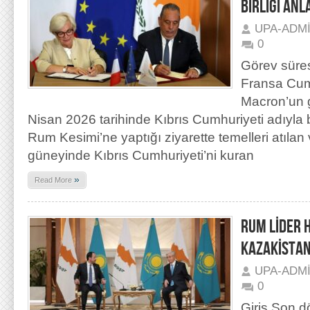
BİRLİĞİ AN
UPA-ADM
0
Görev süres
Fransa Cu
Macron’un g
Nisan 2026 tarihinde Kıbrıs Cumhuriyeti adıyla 
Rum Kesimi’ne yaptığı ziyarette temelleri atılan 
güneyinde Kıbrıs Cumhuriyeti’ni kuran
»
Read More
RUM LİDER H
KAZAKİSTAN
UPA-ADM
0
Giriş Son 