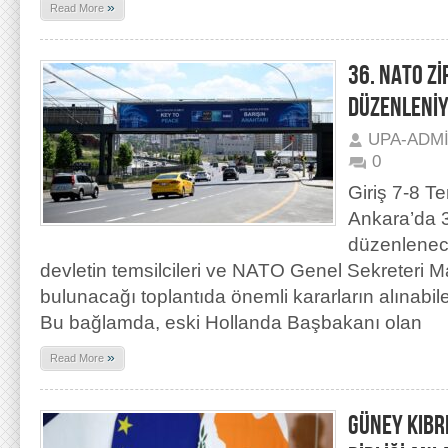
»
Read More
36. NATO Z
DÜZENLENİ
UPA-ADM
0
Giriş 7-8 
Ankara’da 
düzenlenec
devletin temsilcileri ve NATO Genel Sekreteri Ma
bulunacağı toplantıda önemli kararların alınabile
Bu bağlamda, eski Hollanda Başbakanı olan
»
Read More
GÜNEY KIBR