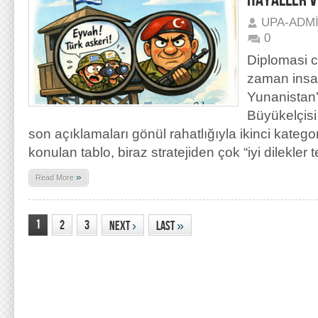
HAYALLER V
UPA-ADM
0
Diplomasi ci
zaman insan
Yunanistan’
Büyükelçisi
son açıklamaları gönül rahatlığıyla ikinci katego
konulan tablo, biraz stratejiden çok “iyi dilekler 
»
Read More
1
2
3
Next
›
Last
»