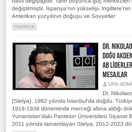
nasıl değiştiğidir. Tarih boyunca güç merkezleri 
değiştirmiştir. İspanya’nın yükselişi, İngiltere’ni
Amerikan yüzyılının doğuşu ve Sovyetler
»
Read More
DR. NIKOLA
DOĞU AKDEN
AB LİDERLER
MESAJLAR
UPA-ADM
Dr. Nikolao
(Stelya), 1982 yılında İstanbul’da doğdu. Türkiye’
1918-1938 döneminde merceği altına aldığı dok
Yunanistan’daki Panteion Üniversitesi Siyaset 
2011 yılında tamamlayan Stelya, 2012-2023 dön