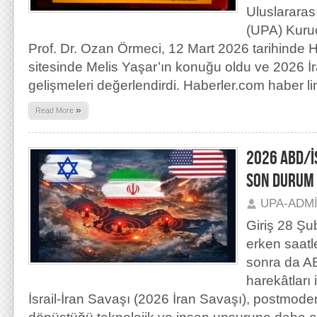
Uluslararas
(UPA) Kuru
Prof. Dr. Ozan Örmeci, 12 Mart 2026 tarihinde H
sitesinde Melis Yaşar’ın konuğu oldu ve 2026 İ
gelişmeleri değerlendirdi. Haberler.com haber li
»
Read More
2026 ABD/İ
SON DURUM
UPA-ADM
Giriş 28 Şu
erken saatl
sonra da A
harekâtları
İsrail-İran Savaşı (2026 İran Savaşı), postmod