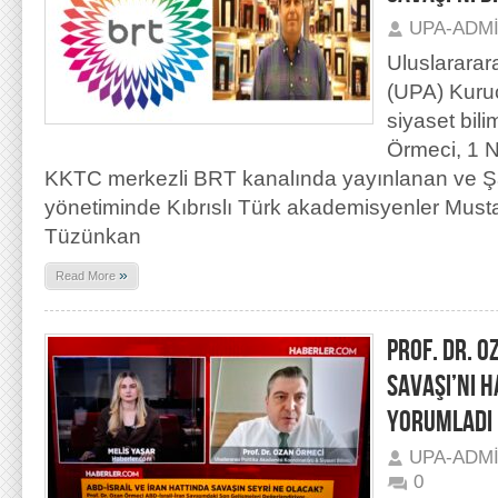
UPA-ADM
Uluslararar
(UPA) Kuru
siyaset bili
Örmeci, 1 N
KKTC merkezli BRT kanalında yayınlanan ve Ş
yönetiminde Kıbrıslı Türk akademisyenler Musta
Tüzünkan
»
Read More
PROF. DR. O
SAVAŞI’NI 
YORUMLADI
UPA-ADM
0