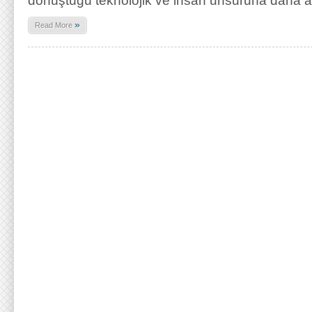
dönüştüğü teknolojik ve insan unsuruna daha 
»
Read More