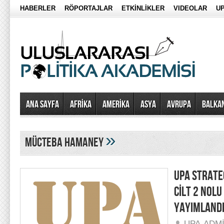
HABERLER
RÖPORTAJLAR
ETKİNLİKLER
VIDEOLAR
UP
Ana Sayfa
AFRİKA
AMERİKA
ASYA
AVRUPA
BALKA
»
Mücteba Hamaney
UPA STRATEG
CİLT 2 NOLU
YAYIMLAND
UPA-ADM