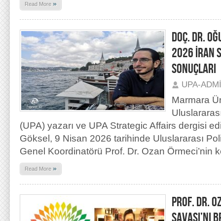
»
Read More
DOÇ. DR. O
2026 İRAN S
SONUÇLARI
UPA-ADM
Marmara Üni
Uluslararas
(UPA) yazarı ve UPA Strategic Affairs dergisi e
Göksel, 9 Nisan 2026 tarihinde Uluslararası Pol
Genel Koordinatörü Prof. Dr. Ozan Örmeci’nin 
»
Read More
PROF. DR. O
SAVAŞI’NI 