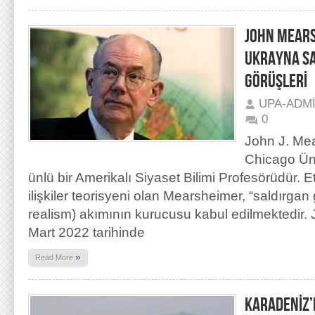
JOHN MEARS
UKRAYNA SA
GÖRÜŞLERİ
UPA-ADM
0
John J. Mea
Chicago Üni
ünlü bir Amerikalı Siyaset Bilimi Profesörüdür. Etk
ilişkiler teorisyeni olan Mearsheimer, “saldırgan 
realism) akımının kurucusu kabul edilmektedir.
Mart 2022 tarihinde
»
Read More
KARADENİZ’