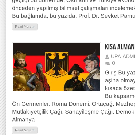
geçtiği bu dönemde, Osmanlı ve Türkiye ekonomi
önceden yapılmış bilimsel çalışmaları incelemek 
Bu bağlamda, bu yazıda, Prof. Dr. Şevket Pam
»
Read More
KISA ALMAN
UPA-ADM
0
Giriş Bu ya
aşina olmay
kısaca özet
Bu kapsamda
Ön Germenler, Roma Dönemi, Ortaçağ, Mezhepç
Mutlakıyetçilik Çağı, Sanayileşme Çağı, Demokra
Almanya
»
Read More