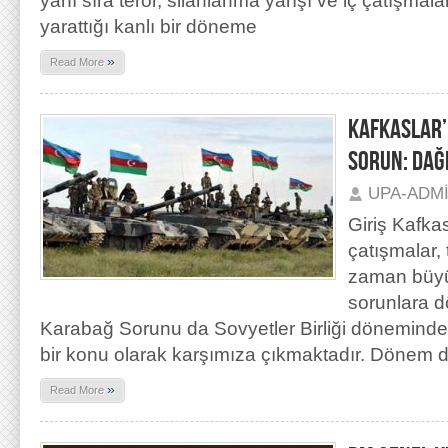
yanı sıra terör, silahlanma yarışı ve iç çatışmalar
yarattığı kanlı bir döneme
»
Read More
KAFKASLAR’
SORUN: DAĞ
UPA-ADM
Giriş Kafka
çatışmalar, 
zaman büyük
sorunlara 
Karabağ Sorunu da Sovyetler Birliği dönemin
bir konu olarak karşımıza çıkmaktadır. Dönem 
»
Read More