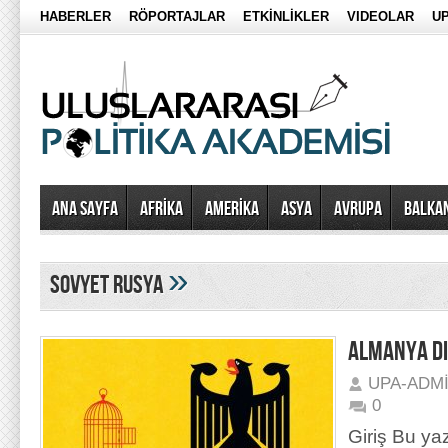
HABERLER
RÖPORTAJLAR
ETKİNLİKLER
VIDEOLAR
UP
Ana Sayfa
AFRİKA
AMERİKA
ASYA
AVRUPA
BALKA
»
sovyet rusya
ALMANYA DI
UPA-ADM
0
Giriş Bu ya