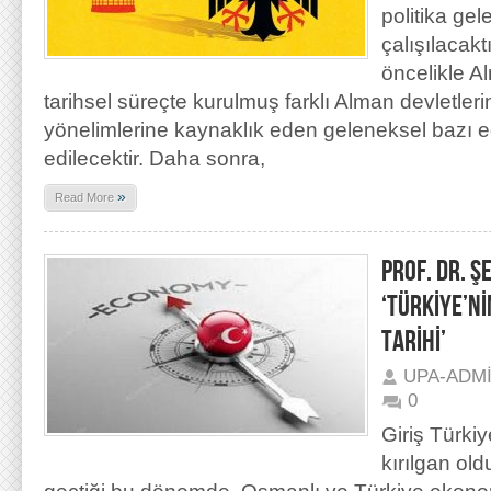
politika ge
çalışılacak
öncelikle 
tarihsel süreçte kurulmuş farklı Alman devletlerin
yönelimlerine kaynaklık eden geleneksel bazı e
edilecektir. Daha sonra,
»
Read More
PROF. DR. 
‘TÜRKİYE’Nİ
TARİHİ’
UPA-ADM
0
Giriş Türki
kırılgan ol