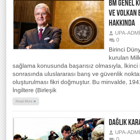
BM GENEL K
VE VOLKAN B
HAKKINDA
UPA-ADM
0
Birinci Dün
kurulan Mil
sağlama konusunda başarısız olmasıyla, İkinc
sonrasında uluslararası barış ve güvenlik nokt
oluşturulması fikri doğmuştur. Bu minvalde, 19
İngiltere (Birleşik
»
Read More
DAĞLIK KAR
UPA-ADM
0