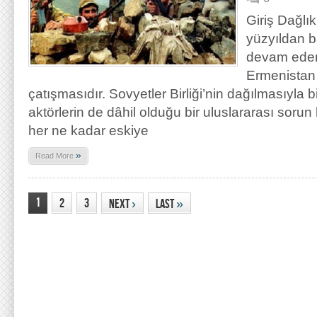
Giriş Dağlı
yüzyıldan 
devam eden
Ermenistan
çatışmasıdır. Sovyetler Birliği’nin dağılmasıyla bi
aktörlerin de dâhil olduğu bir uluslararası sorun 
her ne kadar eskiye
»
Read More
1
2
3
Next
›
Last
»