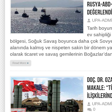
RUSYA-ABD-
DEĞERLEND
UPA-ADM
Tarih boyu
ev sahipliğ
bölgesi, Soğuk Savaş boyunca daha çok Sovyetle
alanında kalmış ve nispeten sakin bir dönem yaş
olarak ticaret ve savaş gemilerinin Boğazlar’da
»
Read More
DOÇ. DR. OZ
MAKALE: “
İLİŞKİLERİN
UPA-ADM
0