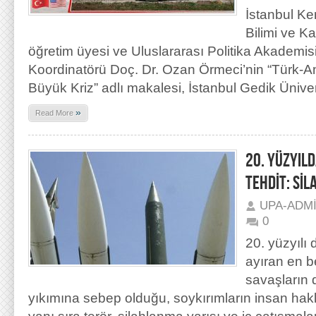
İstanbul Ke
Bilimi ve 
öğretim üyesi ve Uluslararası Politika Akademi
Koordinatörü Doç. Dr. Ozan Örmeci’nin “Türk-Ame
Büyük Kriz” adlı makalesi, İstanbul Gedik Üniver
»
Read More
20. YÜZYIL
TEHDİT: Sİ
UPA-ADM
0
20. yüzyılı
ayıran en b
savaşların d
yıkımına sebep olduğu, soykırımların insan hakları