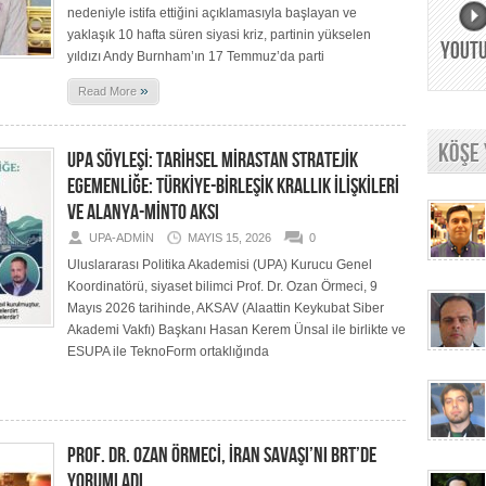
nedeniyle istifa ettiğini açıklamasıyla başlayan ve
yaklaşık 10 hafta süren siyasi kriz, partinin yükselen
YOUT
yıldızı Andy Burnham’ın 17 Temmuz’da parti
»
Read More
KÖŞE
UPA SÖYLEŞİ: TARİHSEL MİRASTAN STRATEJİK
EGEMENLİĞE: TÜRKİYE-BİRLEŞİK KRALLIK İLİŞKİLERİ
VE ALANYA-MİNTO AKSI
UPA-ADMIN
MAYIS 15, 2026
0
Uluslararası Politika Akademisi (UPA) Kurucu Genel
Koordinatörü, siyaset bilimci Prof. Dr. Ozan Örmeci, 9
Mayıs 2026 tarihinde, AKSAV (Alaattin Keykubat Siber
Akademi Vakfı) Başkanı Hasan Kerem Ünsal ile birlikte ve
ESUPA ile TeknoForm ortaklığında
PROF. DR. OZAN ÖRMECİ, İRAN SAVAŞI’NI BRT’DE
YORUMLADI