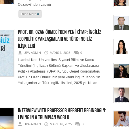
Cezaevi’nden yaptığı
»
Read More
PROF. DR. OZAN ÖRMECİ’DEN YENİ KİTAP: İNGİLİZ
JEOPOLİTİK YAKLAŞIMLARI VE TÜRK-İNGİLİZ
İLİŞKİLERİ
UPA-ADMIN
MAYIS 3, 2025
0
İstanbul Kent Üniversitesi Siyaset Bilimi ve Kamu
Yönetimi (İngilizce) Bölümü Başkanı ve Uluslararası
Politika Akademisi (UPA) Kurucu Genel Koordinatörü
Prof. Dr. Ozan Örmeci’nin yeni kitabı İngiliz Jeopolitik
Yaklaşımları ve Türk-İngiliz İlişkileri, 2025 yılı Nisan
INTERVIEW WITH PROFESSOR HERBERT REGINBOGIN:
LIVING IN A TRUMPIAN WORLD
UPA-ADMIN
MART 16, 2025
0