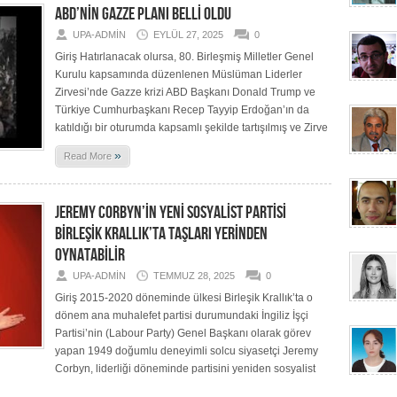
ABD’NİN GAZZE PLANI BELLİ OLDU
UPA-ADMIN
EYLÜL 27, 2025
0
Giriş Hatırlanacak olursa, 80. Birleşmiş Milletler Genel
Kurulu kapsamında düzenlenen Müslüman Liderler
Zirvesi’nde Gazze krizi ABD Başkanı Donald Trump ve
Türkiye Cumhurbaşkanı Recep Tayyip Erdoğan’ın da
katıldığı bir oturumda kapsamlı şekilde tartışılmış ve Zirve
»
Read More
JEREMY CORBYN’İN YENİ SOSYALİST PARTİSİ
BİRLEŞİK KRALLIK’TA TAŞLARI YERİNDEN
OYNATABİLİR
UPA-ADMIN
TEMMUZ 28, 2025
0
Giriş 2015-2020 döneminde ülkesi Birleşik Krallık’ta o
dönem ana muhalefet partisi durumundaki İngiliz İşçi
Partisi’nin (Labour Party) Genel Başkanı olarak görev
yapan 1949 doğumlu deneyimli solcu siyasetçi Jeremy
Corbyn, liderliği döneminde partisini yeniden sosyalist