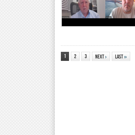
1
2
3
Next
›
Last
»