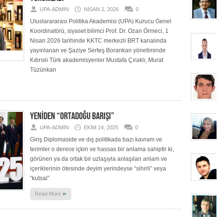
UPA-ADMIN
NISAN 2, 2026
0
Uluslarararası Politika Akademisi (UPA) Kurucu Genel
Koordinatörü, siyaset bilimci Prof. Dr. Ozan Örmeci, 1
Nisan 2026 tarihinde KKTC merkezli BRT kanalında
yayınlanan ve Şaziye Serteş Borankan yönetiminde
Kıbrıslı Türk akademisyenler Mustafa Çıraklı, Murat
Tüzünkan
YENİDEN “ORTADOĞU BARIŞI”
UPA-ADMIN
EKIM 14, 2025
0
Giriş Diplomaside ve dış politikada bazı kavram ve
terimler o derece içkin ve hassas bir anlama sahiptir ki,
görünen ya da ortak bir uzlaşıyla anlaşılan anlam ve
içeriklerinin ötesinde deyim yerindeyse “sihirli” veya
“kutsal”
»
Read More