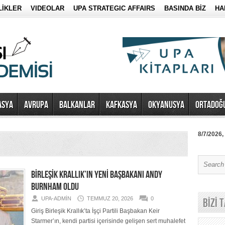
LİKLER
VIDEOLAR
UPA STRATEGIC AFFAIRS
BASINDA BİZ
HA
ASYA
AVRUPA
BALKANLAR
KAFKASYA
OKYANUSYA
ORTADOĞ
8/7/2026,
BİRLEŞİK KRALLIK’IN YENİ BAŞBAKANI ANDY
BURNHAM OLDU
UPA-ADMIN
TEMMUZ 20, 2026
0
BİZİ 
Giriş Birleşik Krallık’ta İşçi Partili Başbakan Keir
Starmer’ın, kendi partisi içerisinde gelişen sert muhalefet