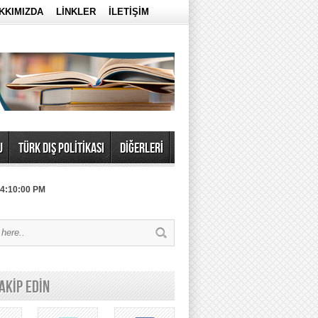
KKIMIZDA
LİNKLER
İLETİŞİM
U
TÜRK DIŞ POLİTİKASI
DİĞERLERİ
 4:10:00 PM
TAKİP EDİN