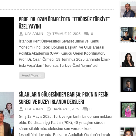
PROF. DR. OZAN ÖRMECİ’DEN “TERÖRSÜZ TÜRKİYE”
ÖZEL YAYINI
UPA-ADMIN
TEMMUZ 19, 2025
0
İstanbul Kent Üniversitesi Siyaset Bilimi ve Kamu
Yönetimi (İngilizce) Bölümü Başkanı ve Uluslararası
Politika Akademisi (UPA) Kurucu Genel Koordinatörü
Prof. Dr. Ozan Örmeci, 19 Temmuz 2025 tarihinde İzmir-
Eski Foça’dan “Terörsüz Türkiye Özel Yayını” adlı
»
Read More
SİLAHLARIN GÖLGESİNDEN BARIŞA: PKK’NIN FESİH
SÜRECİ VE KUZEY İRLANDA DERSLERİ
UPA-ADMIN
HAZIRAN 1, 2025
0
Giriş 12 Mayıs 2025, Türkiye için tarihi bir dönüm noktası
oldu. Kürdistan İşçi Partisi (PKK), 40 yılı aşkın süredir
süren silahlı mücadelesine son vererek kendini
feshettiğini duyurdu. Bu karar, Abdullah Öcalan’ın İmralı