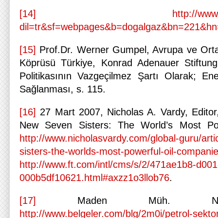
[14]
http://www
dil=tr&sf=webpages&b=dogalgaz&bn=221&h
[15]
Prof.Dr. Werner Gumpel, Avrupa ve Orta
Köprüsü Türkiye, Konrad Adenauer Stiftung 
Politikasının Vazgeçilmez Şartı Olarak; Ene
Sağlanması, s. 115.
[16]
27 Mart 2007, Nicholas A. Vardy, Edito
New Seven Sisters: The World’s Most Po
http://www.nicholasvardy.com/global-guru/art
sisters-the-worlds-most-powerful-oil-companie
http://www.ft.com/intl/cms/s/2/471ae1b8-d00
000b5df10621.html#axzz1o3llob76
.
[17]
Maden Müh. Nadir 
http://www.belgeler.com/blg/2m0i/petrol-sekto