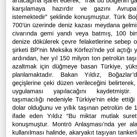
artacağına işaret ederek, “Irak bu bölgenin g
karşılamaya hazırdır ve gazını Avrup
istemektedir” şeklinde konuşmuştur. Türk Boğ
700’ün üzerinde deniz kazası meydana gelmiş
civarında gemi yandı veya batmış, 100 bin
denize dökülerek çevre felaketlerine sebep 
şirketi BP’nin Meksika Körfezi’nde yol açtığı y
ardından, her yıl 150 milyon ton petrolün taşı
azaltmak için düğmeye basan Türkiye, yüks
planlamaktadır. Bakan Yıldız, Boğazlar’
geçişlerine çeki düzen verileceğini belirterek,
uygulaması yapılacağını kaydetmiştir.
taşımacılığı nedeniyle Türkiye’nin elde ettiği 
dolar olduğunu ve yıllık taşınan petrolün de
ifade eden Yıldız “Bu miktar mutlak surett
konuşmuştur. Montrö Anlaşması’nda yer ala
kullanılması halinde, akaryakıt taşıyan tanker