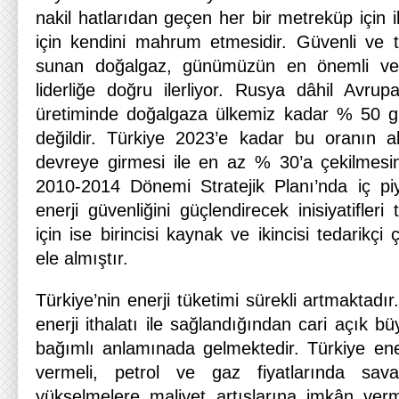
nakil hatlarıdan geçen her bir metreküp için i
için kendini mahrum etmesidir. Güvenli ve t
sunan doğalgaz, günümüzün en önemli ve s
liderliğe doğru ilerliyor. Rusya dâhil Avrupa
üretiminde doğalgaza ülkemiz kadar % 50 gi
değildir. Türkiye 2023’e kadar bu oranın al
devreye girmesi ile en az % 30’a çekilmesi
2010-2014 Dönemi Stratejik Planı’nda iç piy
enerji güvenliğini güçlendirecek inisiyatifler
için ise birincisi kaynak ve ikincisi tedarikçi çe
ele almıştır.
Türkiye’nin enerji tüketimi sürekli artmaktadı
enerji ithalatı ile sağlandığından cari açık b
bağımlı anlamınada gelmektedir. Türkiye ener
vermeli, petrol ve gaz fiyatlarında sav
yükselmelere maliyet artışlarına imkân ver