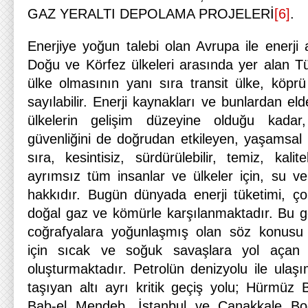
GAZ YERALTI DEPOLAMA PROJELERİ
[6]
.
Enerjiye yoğun talebi olan Avrupa ile enerji
Doğu ve Körfez ülkeleri arasında yer alan Tü
ülke olmasının yanı sıra transit ülke, köpr
sayılabilir. Enerji kaynakları ve bunlardan eld
ülkelerin gelişim düzeyine olduğu kada
güvenliğini de doğrudan etkileyen, yaşamsal 
sıra, kesintisiz, sürdürülebilir, temiz, kalit
ayrımsız tüm insanlar ve ülkeler için, su ve
hakkıdır. Bugün dünyada enerji tüketimi, ç
doğal gaz ve kömürle karşılanmaktadır. Bu ge
coğrafyalara yoğunlaşmış olan söz konusu 
için sıcak ve soğuk savaşlara yol açan b
oluşturmaktadır. Petrolün denizyolu ile ul
taşıyan altı ayrı kritik geçiş yolu; Hürmüz
Bab-el Mendeb, İstanbul ve Çanakkale Boğ