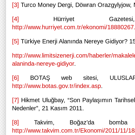
[3]
Turco Money Dergi, Döwran Orazgylyjow, M
[4]
Hürriyet Gazetesi,
http://www.hurriyet.com.tr/ekonomi/18880267
[5]
Türkiye Enerji Alanında Nereye Gidiyor? 1
http://www.limitsizenerji.com/haberler/makalele
alaninda-nereye-gidiyor
.
[6]
BOTAŞ web sitesi, ULUSLAR
http://www.botas.gov.tr/index.asp
.
[7]
Hikmet Uluğbay, “Son Paylaşımın Tarihse
Nedenler”, 21 Kasım 2011.
[8]
Takvim, Boğaz’da bomba va
http://www.takvim.com.tr/Ekonomi/2011/11/1