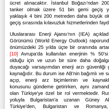
ücret alınacaktır. İstanbul Boğazı’ndan 20
tanker olmak üzere 51 bin gemi geçiş ya
yaklaşık 4 bini 200 metreden daha büyük olu
geçiş sırasında kılavuzluk hizmetlerinden fayd
Uluslararası Enerji Ajansı’nın (IEA) açıkl
Görünümü (World Energy Outlook) raporunda 
önümüzdeki 25 yılda üçte bir oranında artaca
[10]
Avrupa’da kullanılan enerjinin % 50’si
olduğu için ve uzun bir süre daha doğalga
duyacağı varsayımdan enerji arzı güvenliği g
kaynağıdır. Bu durum ise AB’nin bağımlı ve 
açıp, enerji arz biçimlerinin ve kaynaklar
konusunu gündeme getirirken, aynı zamanda
olan Türkiye’ye özel bir rol vermektedir. Ru
yoluyla Bulgaristan’a uzanan Güney Ak
Türkiye’den, Bulgaristan ve Romanya,