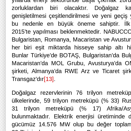
yıllarda enerji sektöründe başa çıkmak zor
zorluklardan biri olacaktır. Doğalgaz 
genişletilmesi çeşitlendirilmesi ve yeni geçiş 
bu nedenle en büyük öneme sahiptir. İlk 
2015’te yapılması beklenmektedir. NABUCCO,
Bulgaristan, Romanya, Macaristan ve Avustur
her biri eşit miktarda hisseye sahip altı h
Bunlar Türkiye’de BOTAŞ, Bulgaristan’da Bulga
Macaristan’da MOL Grubu, Avusturya’da O
şirketi, Almanya’da RWE Arz ve Ticaret şir
Transgaz’dır
[13]
.
Doğalgaz rezervlerinin 76 trilyon metre
ülkelerinde, 59 trilyon metreküpü (% 33) Ru
31 trilyon metreküpü (% 17) Afrika/Asy
bulunmaktadır. Elektrik enerjisi üretiminde 
gücümüz 14.576 MW olup bu değer topla