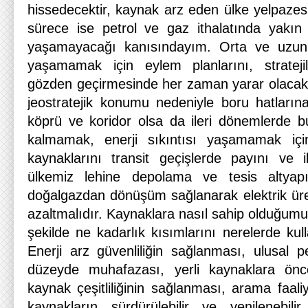
hissedecektir, kaynak arz eden ülke yelpazes
sürece ise petrol ve gaz ithalatında yak
yaşamayacağı kanısındayım. Orta ve uzun
yaşamamak için eylem planlarını, stratejil
gözden geçirmesinde her zaman yarar olacaktır
jeostratejik konumu nedeniyle boru hatların
köprü ve koridor olsa da ileri dönemlerde 
kalmamak, enerji sıkıntısı yaşamamak için
kaynaklarını transit geçişlerde payını ve il
ülkemiz lehine depolama ve tesis altyapı
doğalgazdan dönüşüm sağlanarak elektrik üret
azaltmalıdır. Kaynaklara nasıl sahip olduğum
şekilde ne kadarlık kısımlarını nerelerde kul
Enerji arz güvenliliğin sağlanması, ulusal pe
düzeyde muhafazası, yerli kaynaklara öncel
kaynak çeşitliliğinin sağlanması, arama faaliye
kaynakların sürdürülebilir ve yenilenebili