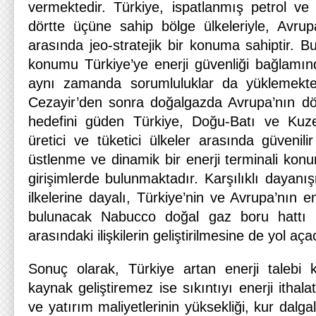
vermektedir. Türkiye, ispatlanmış petrol ve 
dörtte üçüne sahip bölge ülkeleriyle, Avrupa
arasında jeo-stratejik bir konuma sahiptir. Bu
konumu Türkiye’ye enerji güvenliği bağlamınd
aynı zamanda sorumluluklar da yüklemekte
Cezayir’den sonra doğalgazda Avrupa’nın dö
hedefini güden Türkiye, Doğu-Batı ve Kuz
üretici ve tüketici ülkeler arasında güvenilir
üstlenme ve dinamik bir enerji terminali k
girişimlerde bulunmaktadır
.
Karşılıklı dayanış
ilkelerine dayalı, Türkiye’nin ve Avrupa’nın e
bulunacak Nabucco doğal gaz boru hattı p
arasındaki ilişkilerin geliştirilmesine de yol aça
Sonuç olarak, Türkiye artan enerji talebi k
kaynak geliştiremez ise sıkıntıyı enerji ithal
ve yatırım maliyetlerinin yüksekliği, kur dalg