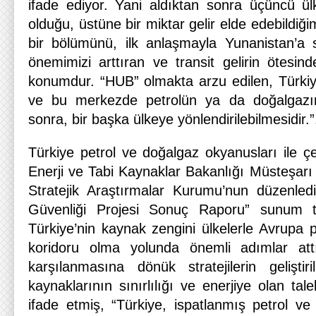
ifade ediyor. Yani aldıktan sonra üçüncü ül
olduğu, üstüne bir miktar gelir elde edebildiğ
bir bölümünü, ilk anlaşmayla Yunanistan’a s
önemimizi arttıran ve transit gelirin ötesind
konumdur. “HUB” olmakta arzu edilen, Türkiy
ve bu merkezde petrolün ya da doğalgazın
sonra, bir başka ülkeye yönlendirilebilmesidir.”
Türkiye petrol ve doğalgaz okyanusları ile çevri
Enerji ve Tabi Kaynaklar Bakanlığı Müsteşarı M
Stratejik Araştırmalar Kurumu’nun düzenlediğ
Güvenliği Projesi Sonuç Raporu” sunum top
Türkiye’nin kaynak zengini ülkelerle Avrupa p
koridoru olma yolunda önemli adımlar attığ
karşılanmasına dönük stratejilerin geliştiri
kaynaklarının sınırlılığı ve enerjiye olan tal
ifade etmiş, “Türkiye, ispatlanmış petrol ve