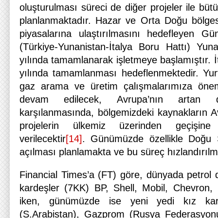
oluşturulması süreci de diğer projeler ile büt
planlanmaktadır. Hazar ve Orta Doğu bölges
piyasalarına ulaştırılmasını hedefleyen 
(Türkiye-Yunanistan-İtalya Boru Hattı) Yun
yılında tamamlanarak işletmeye başlamıştır. İ
yılında tamamlanması hedeflenmektedir. Yurt
gaz arama ve üretim çalışmalarımıza önem
devam edilecek, Avrupa’nın artan d
karşılanmasında, bölgemizdeki kaynakların Av
projelerin ülkemiz üzerinden geçişin
verilecektir
[14]
. Günümüzde özellikle Doğu S
açılması planlamakta ve bu süreç hızlandırılm
Financial Times’a (FT) göre, dünyada petrol d
kardeşler (7KK) BP, Shell, Mobil, Chevron,
iken, günümüzde ise yeni yedi kız ka
(S.Arabistan), Gazprom (Rusya Federasy