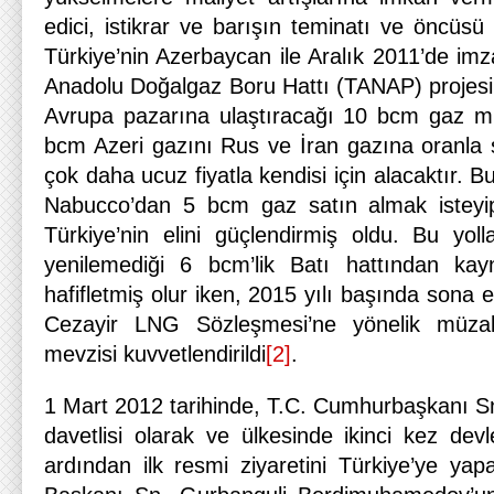
edici, istikrar ve barışın teminatı ve öncüsü po
Türkiye’nin Azerbaycan ile Aralık 2011’de imz
Anadolu Doğalgaz Boru Hattı (TANAP) projes
Avrupa pazarına ulaştıracağı 10 bcm gaz mi
bcm Azeri gazını Rus ve İran gazına oranla
çok daha ucuz fiyatla kendisi için alacaktır.
Nabucco’dan 5 bcm gaz satın almak isteyip
Türkiye’nin elini güçlendirmiş oldu. Bu yoll
yenilemediği 6 bcm’lik Batı hattından kayn
hafifletmiş olur iken, 2015 yılı başında sona 
Cezayir LNG Sözleşmesi’ne yönelik müzake
mevzisi kuvvetlendirildi
[2]
.
1 Mart 2012 tarihinde, T.C. Cumhurbaşkanı Sn
davetlisi olarak ve ülkesinde ikinci kez dev
ardından ilk resmi ziyaretini Türkiye’ye ya