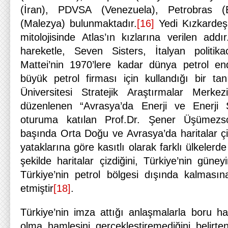
(İran), PDVSA (Venezuela), Petrobras (
(Malezya) bulunmaktadır.
[16]
Yedi Kızkardeş
mitolojisinde Atlas’ın kızlarına verilen add
hareketle, Seven Sisters, İtalyan politi
Mattei’nin 1970’lere kadar dünya petrol end
büyük petrol firması için kullandığı bir ta
Üniversitesi Stratejik Araştırmalar Merk
düzenlenen “Avrasya’da Enerji ve Enerji 
oturuma katılan Prof.Dr. Şener Üşümezs
başında Orta Doğu ve Avrasya’da haritalar çizi
yataklarına göre kasıtlı olarak farklı ülkelerde
şekilde haritalar çizdiğini, Türkiye’nin güney
Türkiye’nin petrol bölgesi dışında kalmasına
etmiştir
[18]
.
Türkiye’nin imza attığı anlaşmalarla boru ha
olma hamlesini gerçekleştiremediğini belirt