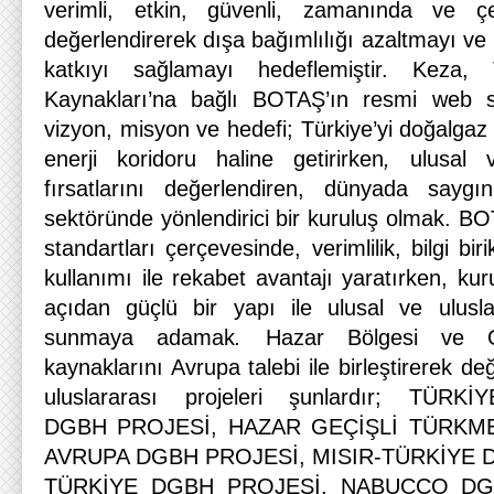
verimli, etkin, güvenli, zamanında ve çe
değerlendirerek dışa bağımlılığı azaltmayı ve
katkıyı sağlamayı hedeflemiştir. Keza,
Kaynakları’na bağlı BOTAŞ’ın resmi web s
vizyon, misyon ve hedefi; Türkiye’yi doğalgaz 
enerji koridoru haline getirirken
,
ulusal ve
fırsatlarını değerlendiren, dünyada saygı
sektöründe yönlendirici bir kuruluş olmak. BOT
standartları çerçevesinde, verimlilik, bilgi bir
kullanımı ile rekabet avantajı yaratırken, ku
açıdan güçlü bir yapı ile ulusal ve ulusla
sunmaya adamak
.
Hazar Bölgesi ve Or
kaynaklarını Avrupa talebi ile birleştirerek 
uluslararası projeleri şunlardır; TÜRK
DGBH PROJESİ, HAZAR GEÇİŞLİ TÜRKME
AVRUPA DGBH PROJESİ, MISIR-TÜRKİYE D
TÜRKİYE DGBH PROJESİ, NABUCCO DG