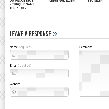
DU PROCESSUS
ABD/İSRAİL İZLERİ
SEÇİMLERİ
« TURQUIE SANS
TERREUR »
»
Leave A Response
Name
(required)
Comment
Email
(required)
Website