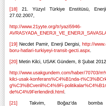
[18]
21. Yüzyıl Türkiye Enstitüsü, Enerji
27.02.2007,
http://www.21yyte.org/tr/yazi5946-
AVRASYADA_ENERJI_VE_ENERJI_SAVASLAR
[19]
Necdet Pamir, Enerji Dergisi,
http://www.
boru-hatlari-turkiyeyi-transit-gecti.aspx
.
[20]
Metin Kilci, USAK Gündem, 8 Şubat 2012
http://www.usakgundem.com/haber/70703
kilci-usak-konferans%C4%B1nda-t%C3%BCrkiy
g%C3%BCvenli%C4%9Fi-politikalar%C4%B
de%C4%9Ferlendirdi.html
.
[21]
Takvim, Boğaz’da bomba v