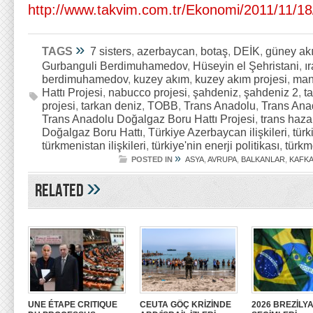
http://www.takvim.com.tr/Ekonomi/2011/11/1
»
TAGS
7 sisters
,
azerbaycan
,
botaş
,
DEİK
,
güney ak
Gurbanguli Berdimuhamedov
,
Hüseyin el Şehristani
,
ı
berdimuhamedov
,
kuzey akım
,
kuzey akım projesi
,
man
Hattı Projesi
,
nabucco projesi
,
şahdeniz
,
şahdeniz 2
,
t
projesi
,
tarkan deniz
,
TOBB
,
Trans Anadolu
,
Trans Ana
Trans Anadolu Doğalgaz Boru Hattı Projesi
,
trans hazar
Doğalgaz Boru Hattı
,
Türkiye Azerbaycan ilişkileri
,
türk
türkmenistan ilişkileri
,
türkiye'nin enerji politikası
,
türkm
»
POSTED IN
ASYA
,
AVRUPA
,
BALKANLAR
,
KAFK
»
Related
UNE ÉTAPE CRITIQUE
CEUTA GÖÇ KRİZİNDE
2026 BREZİLY