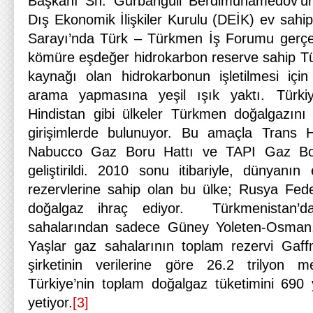
Başkanı Sn. Gurbanguli Berdimuhamedov’un 
Dış Ekonomik İlişkiler Kurulu (DEİK) ev sahip
Sarayı’nda Türk – Türkmen İş Forumu gerçekle
kömüre eşdeğer hidrokarbon reserve sahip T
kaynağı olan hidrokarbonun işletilmesi içi
arama yapmasına yeşil ışık yaktı. Türkiy
Hindistan gibi ülkeler Türkmen doğalgazını s
girişimlerde bulunuyor. Bu amaçla Trans 
Nabucco Gaz Boru Hattı ve TAPI Gaz Boru 
geliştirildi. 2010 sonu itibariyle, dünyan
rezervlerine sahip olan bu ülke; Rusya Fed
doğalgaz ihraç ediyor. Türkmenistan’da
sahalarından sadece Güney Yoleten-Osman,
Yaşlar gaz sahalarının toplam rezervi Gaff
şirketinin verilerine göre 26.2 trilyon 
Türkiye’nin toplam doğalgaz tüketimini 690 
yetiyor.
[3]