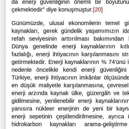
da enerji güvenliğinin önemli bir boyutunu
çekmektedir” diye konuşmuştur.
[20]
Günümüzde, ulusal ekonomilerin temel gird
kaynakları, gerek gündelik yaşamımızın id
refah seviyesinin arttırılması bakımından 
Dünya genelinde enerji kaynaklarının kıtlı
fazlalığı, enerji ihtiyacının karşılanmasını st
getirmektedir. Enerji kaynaklarının % 74’ünü 
nedenle öncelikle kendi enerji güvenliğin
Türkiye, enerji ihtiyacının imkânlar ölçüsün
en düşük maliyetle karşılanmasına, çevresel 
enerji arzında kaynak ülke, güzergâh ve tekn
gidilmesine, yenilenebilir enerji kaynaklarını
yanısıra nükleer enerjinin de yeni bir kay
enerji sepetinin çeşitlendirilmesine, ayrıca
hidrokarbon kaynakları arama-geliştirm