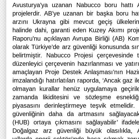
Avusturya’ya uzanan Nabucco boru hattı A
projelerdir. AB’ye uzanan bir başka boru hat
arzını Ukrayna gibi mevcut geçiş ülkeleri
halinde dahi, garanti eden Kuzey Akımı proje
Raporu’nu açıklayan Avrupa Birliği (AB) Komis
olarak Türkiye’de arz güvenliği konusunda sını
belirtmiştir. Nabucco Projesi çerçevesinde t
düzenleyici çerçevenin hazırlanması ve yatırı
amaçlayan Proje Destek Anlaşması’nın Haziran
imzalandığı hatırlatılan raporda, ‘Ancak gaz il
olmayan kurallar henüz uygulamaya geçirile
zamanda likiditesini ve sözleşme esnekliği
piyasasını derinleştirmeye teşvik etmelidir.
güvenliğinin daha da artmasını sağlayacak
(HUB) ortaya çıkmasını sağlayabilir’ ifadeler
Doğalgaz arz güvenliği büyük olasılıkla,