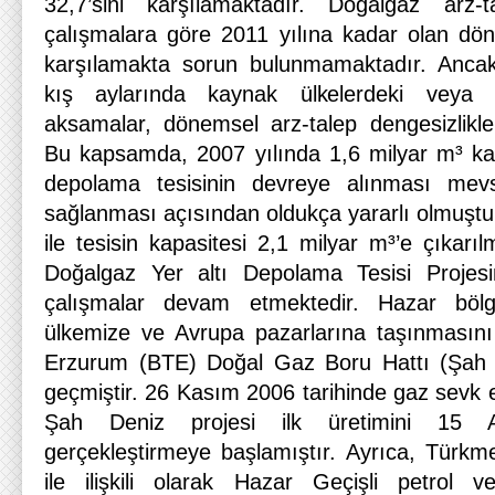
32,7’sini karşılamaktadır. Doğalgaz arz-t
çalışmalara göre 2011 yılına kadar olan döne
karşılamakta sorun bulunmamaktadır. Ancak
kış aylarında kaynak ülkelerdeki veya g
aksamalar, dönemsel arz-talep dengesizlikler
Bu kapsamda, 2007 yılında 1,6 milyar m³ kapa
depolama tesisinin devreye alınması mevs
sağlanması açısından oldukça yararlı olmuştur. 
ile tesisin kapasitesi 2,1 milyar m³’e çıkarıl
Doğalgaz Yer altı Depolama Tesisi Projes
çalışmalar devam etmektedir. Hazar bölg
ülkemize ve Avrupa pazarlarına taşınmasını
Erzurum (BTE) Doğal Gaz Boru Hattı (Şah De
geçmiştir. 26 Kasım 2006 tarihinde gaz sevk ed
Şah Deniz projesi ilk üretimini 15 A
gerçekleştirmeye başlamıştır. Ayrıca, Türk
ile ilişkili olarak Hazar Geçişli petrol 