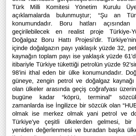
Türk Milli Komitesi Yönetim Kurulu Ü
açıklamalarda bulunmuştur; “Şu an Türk
konumundadır. Boru hatları açısından
geçirilebilecek en realist proje Türkiye-Y
Doğalgaz Boru Hattı Projesi’dir. Türkiye’nin 
içinde doğalgazın payı yaklaşık yüzde 32, pet
kaynağın toplam payı ise yaklaşık yüzde 61’
itibariyle Türkiye tükettiği petrolün yüzde 92’s
98’ini ithal eden bir ülke konumundadır. D
güneye, zengin petrol ve doğalgaz kaynağı ol
olan ülkeler arasında geçiş coğrafyası üzeri
bugüne kadar “köprü, terminal” sözcükl
zamanlarda ise İngilizce bir sözcük olan “HU
olmak ise merkez olmak yani petrol ve do
Türkiye’ye çeşitli ülkelerden gelmesi, bi
yeniden değerlenmesi ve buradan başka ülke