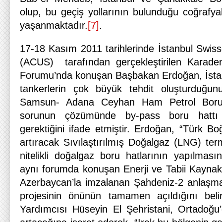
olup, bu geçiş yollarının bulunduğu coğrafya
yaşanmaktadır.
[7]
.
17-18 Kasım 2011 tarihlerinde İstanbul Swisso
(ACUS) tarafından gerçekleştirilen Karade
Forumu’nda konuşan Başbakan Erdoğan, İsta
tankerlerin çok büyük tehdit oluşturduğunu
Samsun- Adana Ceyhan Ham Petrol Boru H
sorunun çözümünde by-pass boru hattı p
gerektiğini ifade etmiştir. Erdoğan, “Türk Boğ
artıracak Sıvılaştırılmış Doğalgaz (LNG) term
nitelikli doğalgaz boru hatlarının yapılması
aynı forumda konuşan Enerji ve Tabii Kaynakl
Azerbaycan’la imzalanan Şahdeniz-2 anlaşma
projesinin önünün tamamen açıldığını belir
Yardımcısı Hüseyin El Şehristani, Ortadoğu’