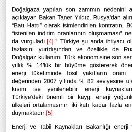
Doğalgaza yapılan son zammın nedenini arta
açıklayan Bakan Taner Yıldız, Rusya’dan alı
“Batı Hattı” olarak isimlendirilen kontratın, 
“istenilen indirim oranlarının oluşmaması” ned
da vurguladı.
[4]
.” Türkiye şu anda ihtiyacı o
fazlasını yurtdışından ve özellikle de Ru
Doğalgaz kullanımı Türk ekonomisine son sene
yıllık % 14’lük bir büyüme göstererek ön
enerji tüketiminde fosil yakıtların oran
değerinden 2007 yılında % 82 seviyesine ula
kısım ise yenilenebilir enerji kaynaklar
Türkiye’deki önemli bir kaygı enerji yoğu
ülkeleri ortalamasının iki katı kadar fazla en
duymaktadır.
[5]
Enerji ve Tabii Kaynakları Bakanlığı enerj