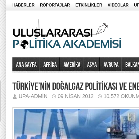
HABERLER
RÖPORTAJLAR
ETKİNLİKLER
VIDEOLAR
UP
Ana Sayfa
AFRİKA
AMERİKA
ASYA
AVRUPA
BALKA
TÜRKİYE’NİN DOĞALGAZ POLİTİKASI VE ENE
UPA-ADMIN
09 NISAN 2012
10.572 OKUN