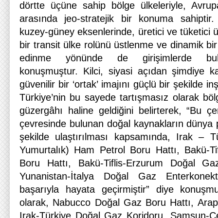
dörtte üçüne sahip bölge ülkeleriyle, Avrupa
arasında jeo-stratejik bir konuma sahiptir
kuzey-güney eksenlerinde, üretici ve tüketici ü
bir transit ülke rolünü üstlenme ve dinamik bi
edinme yönünde de girişimlerde bulu
konuşmuştur. Kilci, siyasi açıdan şimdiye kada
güvenilir bir ‘ortak’ imajını güçlü bir şekilde 
Türkiye’nin bu sayede tartışmasız olarak bölg
güzergâhı haline geldiğini belirterek, “Bu ç
çevresinde bulunan doğal kaynakların dünya p
şekilde ulaştırılması kapsamında, Irak – T
Yumurtalık) Ham Petrol Boru Hattı, Bakü-Ti
Boru Hattı, Bakü-Tiflis-Erzurum Doğal Ga
Yunanistan-İtalya Doğal Gaz Enterkonektö
başarıyla hayata geçirmiştir” diye konuşmu
olarak, Nabucco Doğal Gaz Boru Hattı, Arap
Irak-Türkiye Doğal Gaz Koridoru, Samsun-