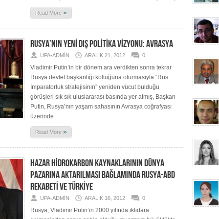
»
Read More
RUSYA’NIN YENİ DIŞ POLİTİKA VİZYONU: AVRASYA
UPA-ADMIN
ARALIK 21, 2012
0
Vladimir Putin’in bir dönem ara verdikten sonra tekrar
Rusya devlet başkanlığı koltuğuna oturmasıyla “Rus
İmparatorluk stratejisinin” yeniden vücut bulduğu
görüşleri sık sık uluslararası basında yer almış, Başkan
Putin, Rusya’nın yaşam sahasının Avrasya coğrafyası
üzerinde
»
Read More
HAZAR HİDROKARBON KAYNAKLARININ DÜNYA
PAZARINA AKTARILMASI BAĞLAMINDA RUSYA-ABD
REKABETİ VE TÜRKİYE
UPA-ADMIN
ARALIK 16, 2012
0
Rusya, Vladimir Putin’in 2000 yılında iktidara