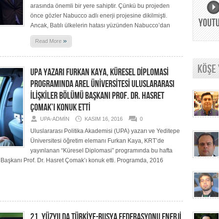
arasında önemli bir yere sahiptir. Çünkü bu projeden
önce gözler Nabucco adlı enerji projesine dikilmişti.
YOUT
Ancak, Batılı ülkelerin hatası yüzünden Nabucco’dan
»
Read More
KÖŞE
UPA YAZARI FURKAN KAYA, KÜRESEL DİPLOMASİ
PROGRAMINDA AREL ÜNİVERSİTESİ ULUSLARARASI
İLİŞKİLER BÖLÜMÜ BAŞKANI PROF. DR. HASRET
ÇOMAK’I KONUK ETTİ
UPA-ADMIN
KASIM 16, 2016
0
Uluslararası Politika Akademisi (UPA) yazarı ve Yeditepe
Üniversitesi öğretim elemanı Furkan Kaya, KRT’de
yayınlanan “Küresel Diplomasi” programında bu hafta
mü Başkanı Prof. Dr. Hasret Çomak’ı konuk etti. Programda, 2016
21. YÜZYILDA TÜRKİYE-RUSYA FEDERASYONU ENERJİ