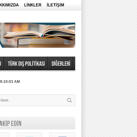
KKIMIZDA
LİNKLER
İLETİŞİM
U
TÜRK DIŞ POLİTİKASI
DİĞERLERİ
 9:10:03 AM
TAKİP EDİN