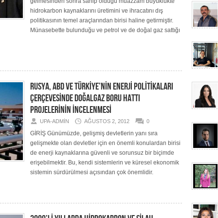
gelmesinden sonra sahip olduğu muazzam büyüklükte
hidrokarbon kaynaklarını üretimini ve ihracatını dış
politikasının temel araçlarından birisi haline getirmiştir.
Münasebette bulunduğu ve petrol ve de doğal gaz sattığı
RUSYA, ABD VE TÜRKİYE’NİN ENERJİ POLİTİKALARI
ÇERÇEVESİNDE DOĞALGAZ BORU HATTI
PROJELERİNİN İNCELENMESİ
UPA-ADMIN
AĞUSTOS 2, 2012
0
GİRİŞ Günümüzde, gelişmiş devletlerin yanı sıra
gelişmekte olan devletler için en önemli konulardan birisi
de enerji kaynaklarına güvenli ve sorunsuz bir biçimde
erişebilmektir. Bu, kendi sistemlerin ve küresel ekonomik
sistemin sürdürülmesi açısından çok önemlidir.