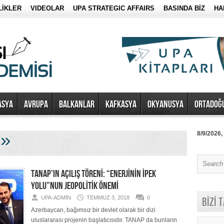
LİKLER
VIDEOLAR
UPA STRATEGIC AFFAIRS
BASINDA BİZ
HA
ASYA
AVRUPA
BALKANLAR
KAFKASYA
OKYANUSYA
ORTADOĞ
»
8/9/2026,
i
TANAP’IN AÇILIŞ TÖRENİ: “ENERJİNİN İPEK
YOLU”NUN JEOPOLİTİK ÖNEMİ
UPA-ADMIN
TEMMUZ 3, 2018
0
BİZİ 
Azerbaycan, bağımsız bir devlet olarak bir dizi
uluslararası projenin başlatıcısıdır. TANAP da bunların