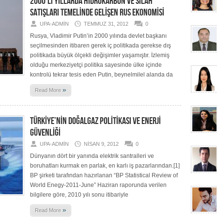
2000’Lİ YILLARDA HİDROKARBON VE SİLAH
SATIŞLARI TEMELİNDE GELİŞEN RUS EKONOMİSİ
UPA-ADMIN
TEMMUZ 31, 2012
0
Rusya, Vladimir Putin’in 2000 yılında devlet başkanı
seçilmesinden itibaren gerek iç politikada gerekse dış
politikada büyük ölçekli değişimler yaşamıştır. İzlemiş
olduğu merkeziyetçi politika sayesinde ülke içinde
kontrolü tekrar tesis eden Putin, beynelmilel alanda da
»
Read More
TÜRKİYE’NİN DOĞALGAZ POLİTİKASI VE ENERJİ
GÜVENLİĞİ
UPA-ADMIN
NISAN 9, 2012
0
Dünyanın dört bir yanında elektrik santralleri ve
boruhatları kurmak en parlak, en karlı iş pazarlarından.[1]
BP şirketi tarafından hazırlanan “BP Statistical Review of
World Enegy-2011-June” Haziran raporunda verilen
bilgilere göre, 2010 yılı sonu itibariyle
»
Read More