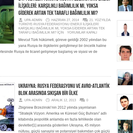
İLİŞKİLERİ: KARŞILIKLI BAĞIMLILIK MI, YOKSA
GİDEREK ARTAN TEK TARAFLI BAĞIMLILIK MI?
UPA-ADMIN
HAZIRAN 27, 2014
21. YÜZYILDA
TÜRKİYE-RUSYA FEDERASYONU ENERJİ İLİŞKİLERİ:
KARŞILIKLI BAĞIMLILIK MI, YOKSA GİDEREK ARTAN TEK
TARAFLI BAĞIMLILIK MI? IÇIN
YORUMLAR KAPALI
Mevcut Türk hükümeti, göreve geldiği 2002 yılından bu
yana Rusya ile ilişkilerini geliştirmeyi bir öncelik haline
 ertesinde Rusya ile ticaret gelişmeye başlamış ve siyasi ve de
UKRAYNA: RUSYA FEDERASYONU VE AVRO-ATLANTİK
BLOK ARASINDA SIKIŞAN BİR ÜLKE
UPA-ADMIN
ARALIK 12, 2013
0
Zbigniew Brzezinski’nin 2012 yılında yayınlanan
“Stratejik Vizyon: Amerika ve Küresel Güç Buhranı” adlı
kitabında jeopolitik anlamda en fazla tehlikede olan
devletler[1] arasında gösterilen Ukrayna, 45 milyon
nüfusu, güçlü sanayisi ve potansiyel bakımdan çok güçlü