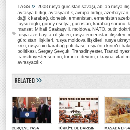
»
TAGS
2008 rusya gürcistan savaşı
,
ab
,
ab rusya iliş
avrasya birliği
,
avrasyacılık
,
avrupa birliği
,
azerbaycan
dağlık karabağ
,
donetsk
,
ermenistan
,
ermenistan azerba
tüysüzoğlu
,
güney osetya
,
gürcistan
,
karabağ sorunu
,
k
manset
,
Mihail Saakaşvili
,
moldova
,
NATO
,
putin doktri
rusya azerbaycan ilişkileri
,
rusya ermenistan ilişkileri
,
r
gürcistan ilişkileri
,
rusya moldova ilişkileri
,
rusya ukrayna
krizi
,
rusya'nın karabağ politikası
,
rusya'nın kırım'ı ilhak
politikası
,
Sergey Şevçuk
,
Transdinyester
,
Transdinyes
transdinyester sorunu
,
turuncu devrim
,
ukrayna
,
vladimi
avrasyacılık
»
Related
ÇERÇEVE YASA
TÜRKİYE’DE BARIŞIN
MASADA EFSA