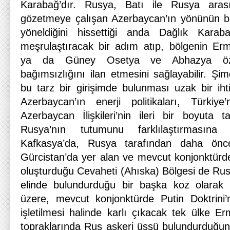
Karabağ’dır. Rusya, Batı ile Rusya arası
gözetmeye çalışan Azerbaycan’ın yönünün bü
yöneldiğini hissettiği anda Dağlık Karaba
meşrulaştıracak bir adım atıp, bölgenin Er
ya da Güney Osetya ve Abhazya öze
bağımsızlığını ilan etmesini sağlayabilir. Şim
bu tarz bir girişimde bulunması uzak bir ih
Azerbaycan’ın enerji politikaları, Türki
Azerbaycan İlişkileri’nin ileri bir boyuta t
Rusya’nın tutumunu farklılaştırmasına
Kafkasya’da, Rusya tarafından daha önce
Gürcistan’da yer alan ve mevcut konjonktürd
oluşturduğu Cevaheti (Ahıska) Bölgesi de Rus
elinde bulundurduğu bir başka koz olarak g
üzere, mevcut konjonktürde Putin Doktrini
işletilmesi halinde karlı çıkacak tek ülke Er
topraklarında Rus askeri üssü bulundurduğu