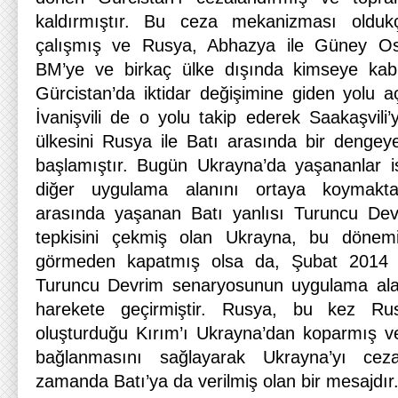
kaldırmıştır. Bu ceza mekanizması oldukç
çalışmış ve Rusya, Abhazya ile Güney Ose
BM’ye ve birkaç ülke dışında kimseye kab
Gürcistan’da iktidar değişimine giden yolu a
İvanişvili de o yolu takip ederek Saakaşvili’y
ülkesini Rusya ile Batı arasında bir dengey
başlamıştır. Bugün Ukrayna’da yaşananlar ise
diğer uygulama alanını ortaya koymaktad
arasında yaşanan Batı yanlısı Turuncu Dev
tepkisini çekmiş olan Ukrayna, bu dönem
görmeden kapatmış olsa da, Şubat 2014 it
Turuncu Devrim senaryosunun uygulama ala
harekete geçirmiştir. Rusya, bu kez Rus 
oluşturduğu Kırım’ı Ukrayna’dan koparmış v
bağlanmasını sağlayarak Ukrayna’yı ceza
zamanda Batı’ya da verilmiş olan bir mesajdır