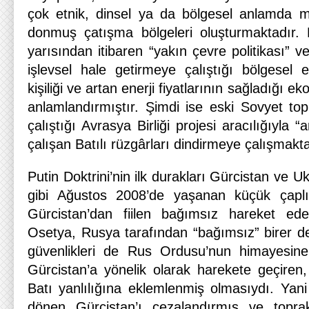
çok etnik, dinsel ya da bölgesel anlamda
donmuş çatışma bölgeleri oluşturmaktadır. R
yarısından itibaren “yakın çevre politikası” v
işlevsel hale getirmeye çalıştığı bölgesel etk
kişiliği ve artan enerji fiyatlarının sağladığı e
anlamlandırmıştır. Şimdi ise eski Sovyet to
çalıştığı Avrasya Birliği projesi aracılığıyla
çalışan Batılı rüzgârları dindirmeye çalışmakta
Putin Doktrini’nin ilk durakları Gürcistan ve Uk
gibi Ağustos 2008’de yaşanan küçük çapl
Gürcistan’dan fiilen bağımsız hareket e
Osetya, Rusya tarafından “bağımsız” birer de
güvenlikleri de Rus Ordusu’nun himayesine 
Gürcistan’a yönelik olarak harekete geçiren,
Batı yanlılığına eklemlenmiş olmasıydı. Yan
dönen Gürcistan’ı cezalandırmış ve topra