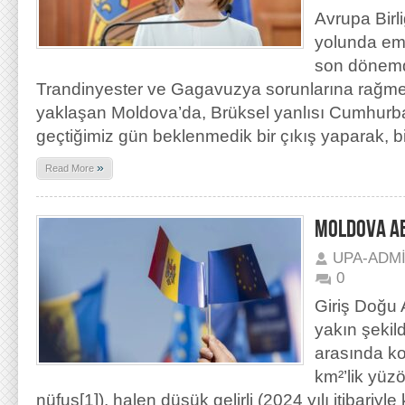
Avrupa Birli
yolunda emi
son dönem
Trandinyester ve Gagavuzya sorunlarına rağmen
yaklaşan Moldova’da, Brüksel yanlısı Cumhur
geçtiğimiz gün beklenmedik bir çıkış yaparak, bi
»
Read More
MOLDOVA AB
UPA-ADM
0
Giriş Doğu 
yakın şeki
arasında k
km²’lik yüz
nüfus[1]), halen düşük gelirli (2024 yılı itibariyle