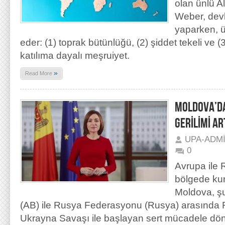
olan ünlü 
Weber, dev
yaparken, ü
eder: (1) toprak bütünlüğü, (2) şiddet tekeli ve (
katılıma dayalı meşruiyet.
»
Read More
MOLDOVA’DA
GERİLİMİ AR
UPA-ADM
0
Avrupa ile R
bölgede kur
Moldova, şu 
(AB) ile Rusya Federasyonu (Rusya) arasında R
Ukrayna Savaşı ile başlayan sert mücadele d