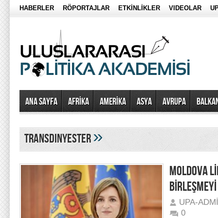
HABERLER
RÖPORTAJLAR
ETKİNLİKLER
VIDEOLAR
UP
Ana Sayfa
AFRİKA
AMERİKA
ASYA
AVRUPA
BALKA
»
Transdinyester
MOLDOVA Lİ
BİRLEŞMEYİ
UPA-ADM
0