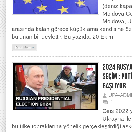
(deniz kapal
Moldova Cu
Moldova, U
arasında kalan görece küçük ama kendisine özgü
bulunan bir devlettir. Bu yazıda, 20 Ekim
»
Read More
2024 RUSYA
SEÇİMİ: PUT
BAŞLIYOR
UPA-ADM
0
Giriş 2022 
Ukrayna ile
bu ülke topraklarına yönelik gerçekleştirdiği a