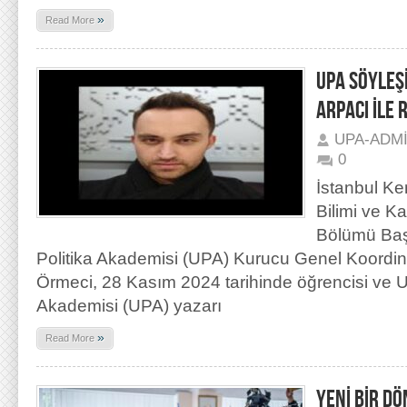
»
Read More
UPA SÖYLEŞ
ARPACI İLE
UPA-ADM
0
İstanbul Ke
Bilimi ve K
Bölümü Baş
Politika Akademisi (UPA) Kurucu Genel Koordin
Örmeci, 28 Kasım 2024 tarihinde öğrencisi ve Ul
Akademisi (UPA) yazarı
»
Read More
YENİ BİR DÖ