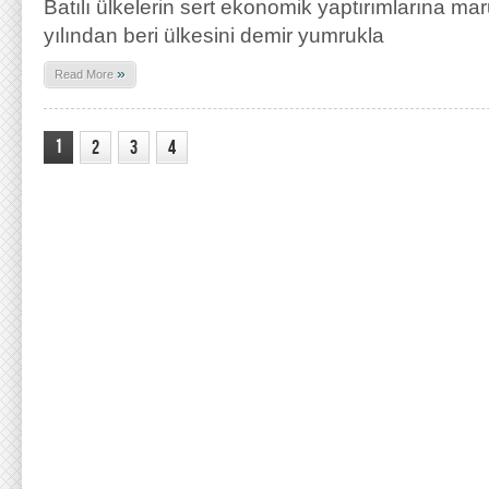
Batılı ülkelerin sert ekonomik yaptırımlarına m
yılından beri ülkesini demir yumrukla
»
Read More
1
2
3
4