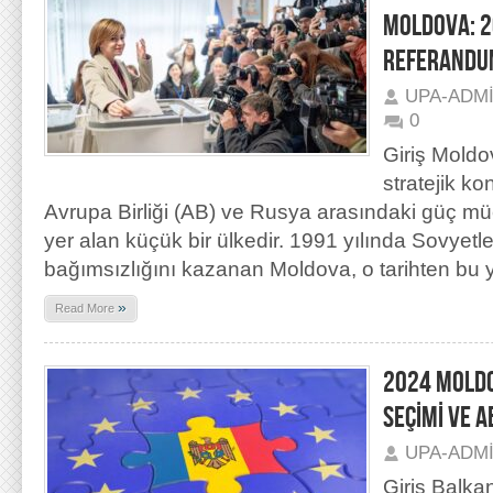
MOLDOVA: 2
REFERANDUM
UPA-ADM
0
Giriş Mold
stratejik k
Avrupa Birliği (AB) ve Rusya arasındaki güç mü
yer alan küçük bir ülkedir. 1991 yılında Sovyetler
bağımsızlığını kazanan Moldova, o tarihten bu
»
Read More
2024 MOLD
SEÇİMİ VE 
UPA-ADM
Giriş Balka