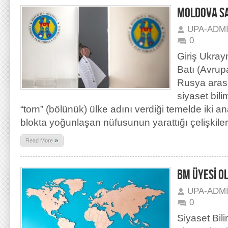
MOLDOVA SA
UPA-ADM
0
Giriş Ukray
Batı (Avrupa
Rusya arası
siyaset bil
“torn” (bölünük) ülke adını verdiği temelde iki an
blokta yoğunlaşan nüfusunun yarattığı çelişkile
»
Read More
BM ÜYESİ O
UPA-ADM
0
Siyaset Bili