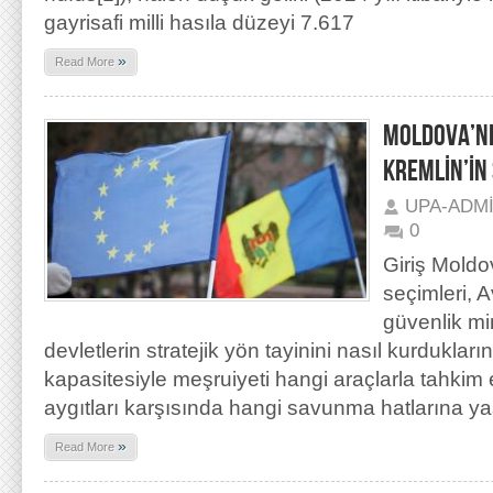
gayrisafi milli hasıla düzeyi 7.617
»
Read More
MOLDOVA’NI
KREMLİN’İN
UPA-ADM
0
Giriş Moldo
seçimleri, A
güvenlik m
devletlerin stratejik yön tayinini nasıl kurduklar
kapasitesiyle meşruiyeti hangi araçlarla tahkim e
aygıtları karşısında hangi savunma hatlarına ya
»
Read More