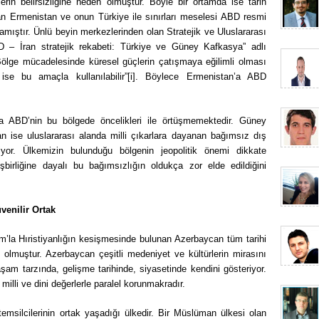
lerin belirsizliğine neden olmuştur. Böyle bir ortamda ise tarih
n Ermenistan ve onun Türkiye ile sınırları meselesi ABD resmi
mıştır. Ünlü beyin merkezlerinden olan Stratejik ve Uluslararası
BD – İran stratejik rekabeti: Türkiye ve Güney Kafkasya” adlı
 “Bölge mücadelesinde küresel güçlerin çatışmaya eğilimli olması
 ise bu amaçla kullanılabilir”[i]. Böylece Ermenistan’a ABD
ka ABD’nin bu bölgede öncelikleri ile örtüşmemektedir. Güney
an ise uluslararası alanda milli çıkarlara dayanan bağımsız dış
iniyor. Ülkemizin bulunduğu bölgenin jeopolitik önemi dikkate
işbirliğine dayalı bu bağımsızlığın oldukça zor elde edildiğini
venilir Ortak
am’la Hıristiyanlığın kesişmesinde bulunan Azerbaycan tüm tarihi
ı olmuştur. Azerbaycan çeşitli medeniyet ve kültürlerin mirasını
şam tarzında, gelişme tarihinde, siyasetinde kendini gösteriyor.
milli ve dini değerlerle paralel korunmakradır.
 temsilcilerinin ortak yaşadığı ülkedir. Bir Müslüman ülkesi olan