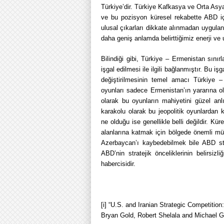
Türkiye’dir. Türkiye Kafkasya ve Orta Asya
ve bu pozisyon küresel rekabette ABD iç
ulusal çıkarları dikkate alınmadan uygulan
daha geniş anlamda belirttiğimiz enerji ve u
Bilindiği gibi, Türkiye – Ermenistan sınır
işgal edilmesi ile ilgili bağlanmıştır. Bu i
değiştirilmesinin temel amacı Türkiye – 
oyunları sadece Ermenistan’ın yararına ol
olarak bu oyunların mahiyetini güzel anl
karakolu olarak bu jeopolitik oyunlardan
ne olduğu ise genellikle belli değildir. K
alanlarına katmak için bölgede önemli mütt
Azerbaycan’ı kaybedebilmek bile ABD stra
ABD’nin stratejik önceliklerinin belirsizl
habercisidir.
[i]
“
U.S. and Iranian Strategic Competitio
Bryan Gold, Robert Shelala and Michael 