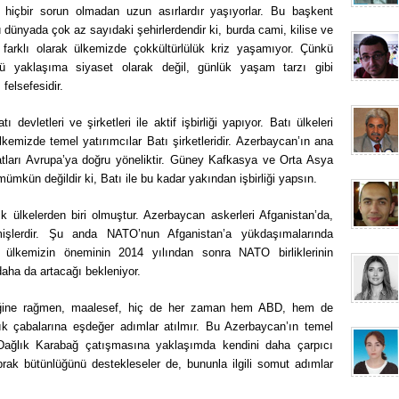
e hiçbir sorun olmadan uzun asırlardır yaşıyorlar. Bu başkent
dünyada çok az sayıdaki şehirlerdendir ki, burda cami, kilise ve
farklı olarak ülkemizde çokkültürlülük kriz yaşamıyor. Çünkü
lü yaklaşıma siyaset olarak değil, günlük yaşam tarzı gibi
felsefesidir.
 devletleri ve şirketleri ile aktif işbirliği yapıyor. Batı ülkeleri
ülkemizde temel yatırımcılar Batı şirketleridir. Azerbaycan’ın ana
hatları Avrupa’ya doğru yöneliktir. Güney Kafkasya ve Orta Asya
ümkün değildir ki, Batı ile bu kadar yakından işbirliği yapsın.
lk ülkelerden biri olmuştur. Azerbaycan askerleri Afganistan’da,
şlerdir. Şu anda NATO’nun Afganistan’a yükdaşımalarında
ülkemizin öneminin 2014 yılından sonra NATO birliklerinin
 daha da artacağı bekleniyor.
irliğine rağmen, maalesef, hiç de her zaman hem ABD, hem de
ık çabalarına eşdeğer adımlar atılmır. Bu Azerbaycan’ın temel
ağlık Karabağ çatışmasına yaklaşımda kendini daha çarpıcı
oprak bütünlüğünü destekleseler de, bununla ilgili somut adımlar