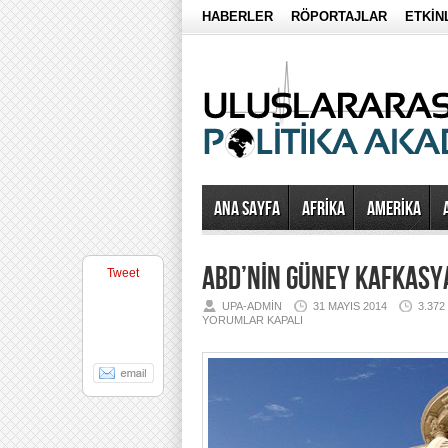
HABERLER
RÖPORTAJLAR
ETKİN
Ana Sayfa
AFRİKA
AMERİKA
ABD’NİN GÜNEY KAFKASYA
Tweet
UPA-ADMIN
31 MAYIS 2014
3.37
YORUMLAR KAPALI