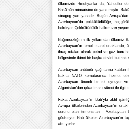
ülkemizde Hıristiyanlar da, Yahudiler d
Bakü’nün mimarisine de yansımıştır. Bakü 
sinagog yan yanadır. Bugün Avrupa’dan 
Azerbaycan’da çokkültürlülüğe, hoşgörü
bakılıyor. Çokkültürlülük halkımızın yaşam 
Bağımsızlığının ilk yıllarından ülkemiz Batı
Azerbaycan’ın temel ticaret ortaklarıdır, 
ihraç rotaları olarak petrol ve gaz boru 
bölgesinde ikinci bir başka devlet bulmak m
Azerbaycan antiterör çağrılarına katılan i
Irak’ta NATO komutasında hizmet etmi
Azerbaycan önemli bir rol oynuyor ve 
Afganistan’dan çıkarılması süreci ile ilgili
Fakat Azerbaycan’ın Batı’yla aktif işb
Avrupa ülkelerinden Azerbaycan’ın ortakl
sorunu olan Ermenistan – Azerbaycan D
gösteriyor. Batı ülkeleri Azerbaycan’ın t
atmıyorlar.