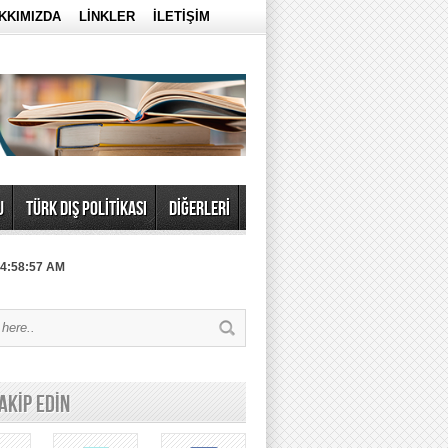
KKIMIZDA
LİNKLER
İLETİŞİM
U
TÜRK DIŞ POLİTİKASI
DİĞERLERİ
 4:58:57 AM
TAKİP EDİN