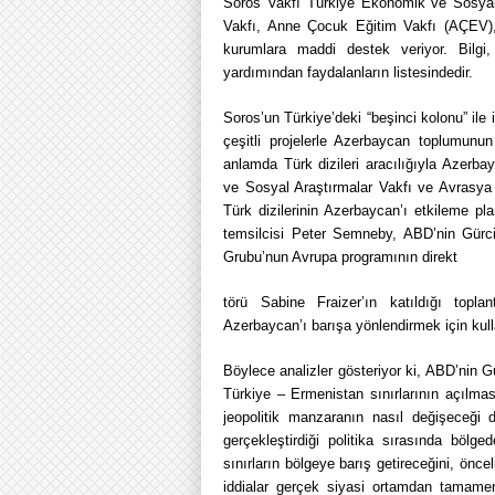
Soros Vakfı Türkiye Ekonomik ve Sosyal
Vakfı, Anne Çocuk Eğitim Vakfı (AÇEV), T
kurumlara maddi destek veriyor. Bilgi
yardımından faydalanların listesindedir.
Soros’un Türkiye’deki “beşinci kolonu” ile il
çeşitli projelerle Azerbaycan toplumunun
anlamda Türk dizileri aracılığıyla Azerb
ve Sosyal Araştırmalar Vakfı ve Avrasya İş
Türk dizilerinin Azerbaycan’ı etkileme pla
temsilcisi Peter Semneby, ABD’nin Gürcis
Grubu’nun Avrupa programının direkt
törü Sabine Fraizer’ın katıldığı topla
Azerbaycan’ı barışa yönlendirmek için kull
Böylece analizler gösteriyor ki, ABD’nin
Türkiye – Ermenistan sınırlarının açılm
jeopolitik manzaranın nasıl değişeceği
gerçekleştirdiği politika sırasında bölged
sınırların bölgeye barış getireceğini, önc
iddialar gerçek siyasi ortamdan tamamen 