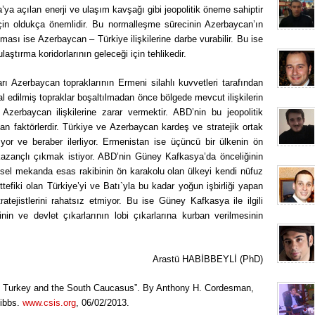
’ya açılan enerji ve ulaşım kavşağı gibi jeopolitik öneme sahiptir
in oldukça önemlidir. Bu normalleşme sürecinin Azerbaycan’ın
ması ise Azerbaycan – Türkiye ilişkilerine darbe vurabilir. Bu ise
laştırma koridorlarının geleceği için tehlikedir.
ları Azerbaycan topraklarının Ermeni silahlı kuvvetleri tarafından
şgal edilmiş topraklar boşaltılmadan önce bölgede mevcut ilişkilerin
Azerbaycan ilişkilerine zarar vermektir. ABD’nin bu jeopolitik
an faktörlerdir. Türkiye ve Azerbaycan kardeş ve stratejik ortak
ıyor ve beraber ilerliyor. Ermenistan ise üçüncü bir ülkenin ön
 kazançlı çıkmak istiyor. ABD’nin Güney Kafkasya’da önceliğinin
üresel mekanda esas rakibinin ön karakolu olan ülkeyi kendi nüfuz
efiki olan Türkiye’yi ve Batı`yla bu kadar yoğun işbirliği yapan
tejistlerini rahatsız etmiyor. Bu ise Güney Kafkasya ile ilgili
iğinin ve devlet çıkarlarının lobi çıkarlarına kurban verilmesinin
Arastü HABİBBEYLİ (PhD)
n: Turkey and the South Caucasus”. By Anthony H. Cordesman,
Gibbs.
www.csis.org
, 06/02/2013.