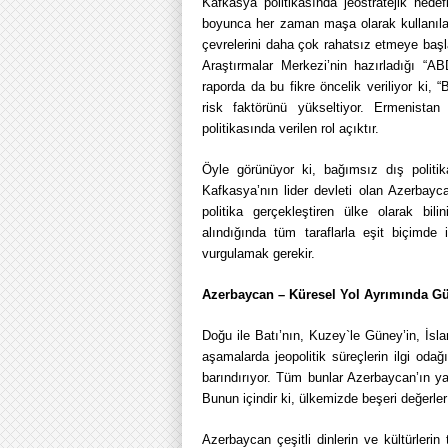
Kafkasya politikasında jeostratejik hedef
boyunca her zaman maşa olarak kullanıla
çevrelerini daha çok rahatsız etmeye başla
Araştırmalar Merkezi’nin hazırladığı “A
raporda da bu fikre öncelik veriliyor ki,
risk faktörünü yükseltiyor. Ermenistan
politikasında verilen rol açıktır.
Öyle görünüyor ki, bağımsız dış politi
Kafkasya’nın lider devleti olan Azerbayc
politika gerçekleştiren ülke olarak bil
alındığında tüm taraflarla eşit biçimde 
vurgulamak gerekir.
Azerbaycan – Küresel Yol Ayrımında Gü
Doğu ile Batı’nın, Kuzey`le Güney’in, İsl
aşamalarda jeopolitik süreçlerin ilgi odağ
barındırıyor. Tüm bunlar Azerbaycan’ın ya
Bunun içindir ki, ülkemizde beşeri değerler 
Azerbaycan çeşitli dinlerin ve kültürlerin