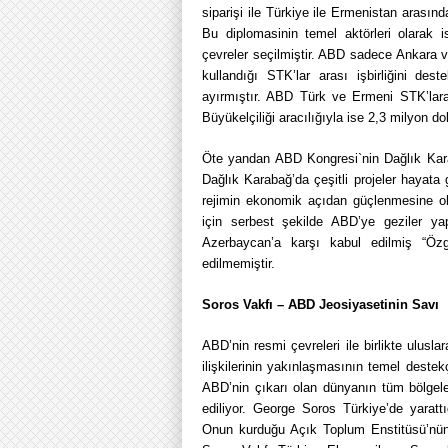
siparişi ile Türkiye ile Ermenistan arasın
Bu diplomasinin temel aktörleri olarak i
çevreler seçilmiştir. ABD sadece Ankara ve
kullandığı STK’lar arası işbirliğini de
ayırmıştır. ABD Türk ve Ermeni STK’lara 
Büyükelçiliği aracılığıyla ise 2,3 milyon do
Öte yandan ABD Kongresi`nin Dağlık Kara
Dağlık Karabağ’da çeşitli projeler hayat
rejimin ekonomik açıdan güçlenmesine ola
için serbest şekilde ABD’ye geziler yap
Azerbaycan’a karşı kabul edilmiş “Özg
edilmemiştir.
Soros Vakfı – ABD Jeosiyasetinin Savı
ABD’nin resmi çevreleri ile birlikte ulus
ilişkilerinin yakınlaşmasının temel destekç
ABD’nin çıkarı olan dünyanın tüm bölgeleri
ediliyor. George Soros Türkiye’de yarattı
Onun kurduğu Açık Toplum Enstitüsü’nün T