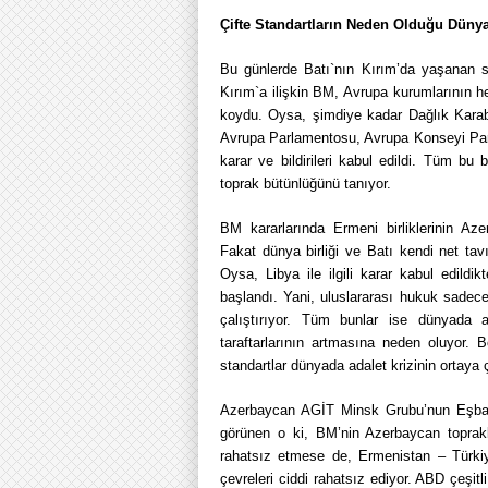
Çifte Standartların Neden Olduğu Dünya
Bu günlerde Batı`nın Kırım’da yaşanan sür
Kırım`a ilişkin BM, Avrupa kurumlarının he
koydu. Oysa, şimdiye kadar Dağlık Karaba
Avrupa Parlamentosu, Avrupa Konseyi Parlam
karar ve bildirileri kabul edildi. Tüm bu 
toprak bütünlüğünü tanıyor.
BM kararlarında Ermeni birliklerinin Az
Fakat dünya birliği ve Batı kendi net tavı
Oysa, Libya ile ilgili karar kabul edild
başlandı. Yani, uluslararası hukuk sadec
çalıştırıyor. Tüm bunlar ise dünyada ad
taraftarlarının artmasına neden oluyor
standartlar dünyada adalet krizinin ortaya
Azerbaycan AGİT Minsk Grubu’nun Eşbaşk
görünen o ki, BM’nin Azerbaycan topraklar
rahatsız etmese de, Ermenistan – Türki
çevreleri ciddi rahatsız ediyor. ABD çeşitli