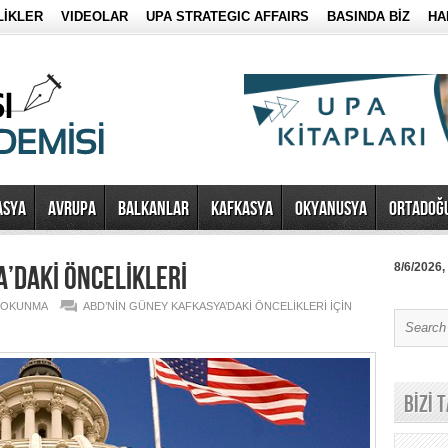
LİKLER
VIDEOLAR
UPA STRATEGIC AFFAIRS
BASINDA BİZ
HA
ASYA
AVRUPA
BALKANLAR
KAFKASYA
OKYANUSYA
ORTADOĞ
’DAKİ ÖNCELİKLERİ
8/6/2026,
2 OKUNMA
ABD’NİN GÜNEY KAFKASYA’DAKİ ÖNCELİKLERİ IÇIN
BİZİ 