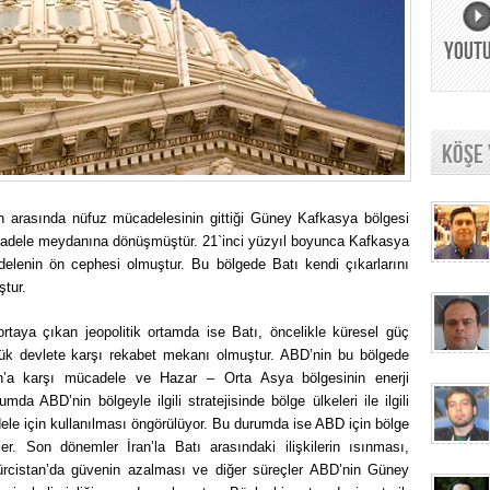
YOUT
KÖŞE
n arasında nüfuz mücadelesinin gittiği Güney Kafkasya bölgesi
cadele meydanına dönüşmüştür. 21`inci yüzyıl boyunca Kafkasya
adelenin ön cephesi olmuştur. Bu bölgede Batı kendi çıkarlarını
tur.
aya çıkan jeopolitik ortamda ise Batı, öncelikle küresel güç
ük devlete karşı rekabet mekanı olmuştur. ABD’nin bu bölgede
an’a karşı mücadele ve Hazar – Orta Asya bölgesinin enerji
mda ABD’nin bölgeyle ilgili stratejisinde bölge ülkeleri ile ilgili
ele için kullanılması öngörülüyor. Bu durumda ise ABD için bölge
çer. Son dönemler İran’la Batı arasındaki ilişkilerin ısınması,
Gürcistan’da güvenin azalması ve diğer süreçler ABD’nin Güney