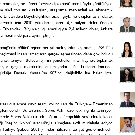
da normalleşme süreci “sessiz diplomasi” aracılığıyla yürütülüyor.
se sivil toplum kuruluşları, araştırma merkezleri ve akademik
 Erivan’daki Büyükelçilikleri aracılığıyla halk diplomasisi olarak
steklemek için 2010 yılından itibaren 4,7 milyon dolar ödenek
Erivan’daki Büyükelçiliği aracılığıyla 2,4 milyon dolar, Ankara
lar hacminde para ayırmıştır[ii].
bağ’daki bölücü rejime her yıl mali yardım ayırması, USAID`in
a geçirmesi insani amaçların gerçekleşmesinden daha çok bölücü
nak tanıyor. Bölücü rejimin yöneticileri mali kaynak toplamak
ıyor, çeşitli maratonlar düzenliyorlar. Tüm bunların fonunda,
ürlüğe Destek Yasası”na 907`nci değişiklik ise halen iptal
lararası düzlemde gayri resmi oyuncuları da Türkiye – Ermenistan
ilerindendir. Bu anlamda Soros Vakfı özel etkinliği ile tanınıyor.
nde Soros Vakfı`nin aktifliği artık “jeopolitik sav” olarak kabul
ğı “beşinci kolon” aracılığıyla süreçlere aktif müdahale ediyor.
ürkiye Şubesi 2001 yılından itibaren faaliyet göstermektedir.