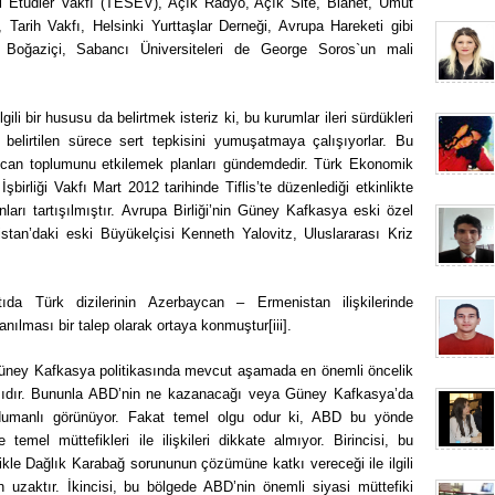
 Etüdler Vakfı (TESEV), Açık Radyo, Açık Site, Bianet, Umut
arih Vakfı, Helsinki Yurttaşlar Derneği, Avrupa Hareketi gibi
, Boğaziçi, Sabancı Üniversiteleri de George Soros`un mali
gili bir hususu da belirtmek isteriz ki, bu kurumlar ileri sürdükleri
 belirtilen sürece sert tepkisini yumuşatmaya çalışıyorlar. Bu
aycan toplumunu etkilemek planları gündemdedir. Türk Ekonomik
birliği Vakfı Mart 2012 tarihinde Tiflis’te düzenlediği etkinlikte
nları tartışılmıştır. Avrupa Birliği’nin Güney Kafkasya eski özel
tan’daki eski Büyükelçisi Kenneth Yalovitz, Uluslararası Kriz
ntıda Türk dizilerinin Azerbaycan – Ermenistan ilişkilerinde
anılması bir talep olarak ortaya konmuştur
[iii]
.
 Güney Kafkasya politikasında mevcut aşamada en önemli öncelik
asıdır. Bununla ABD’nin ne kazanacağı veya Güney Kafkasya’da
 dumanlı görünüyor. Fakat temel olgu odur ki, ABD bu yönde
e temel müttefikleri ile ilişkileri dikkate almıyor. Birincisi, bu
elikle Dağlık Karabağ sorununun çözümüne katkı vereceği ile ilgili
uzaktır. İkincisi, bu bölgede ABD’nin önemli siyasi müttefiki