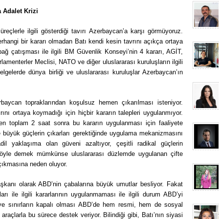
 Adalet Krizi
eçlerle ilgili gösterdiği tavırı Azerbaycan’a karşı görmüyoruz.
rhangi bir kararı olmadan Batı kendi kesin tavrını açıkça ortaya
ğ çatışması ile ilgili BM Güvenlik Konseyi’nin 4 kararı, AGİT,
enterler Meclisi, NATO ve diğer uluslararası kuruluşların ilgili
belgelerde dünya birliği ve uluslararası kuruluşlar Azerbaycan’ın
erbaycan topraklarından koşulsuz hemen çıkarılması isteniyor.
rını ortaya koymadığı için hiçbir kararın talepleri uygulanmıyor.
ikten toplam 2 saat sonra bu kararın uygulanması için faaliyete
e büyük güçlerin çıkarları gerektiğinde uygulama mekanizmasını
il yaklaşıma olan güveni azaltıyor, çeşitli radikal güçlerin
. Böyle demek mümkünse uluslararası düzlemde uygulanan çifte
 çıkmasına neden oluyor.
anı olarak ABD’nin çabalarına büyük umutlar besliyor. Fakat
ı ile ilgili kararlarının uygulanmaması ile ilgili durum ABD’yi
ye sınırların kapalı olması ABD’de hem resmi, hem de sosyal
 araçlarla bu sürece destek veriyor. Bilindiği gibi, Batı’nın siyasi