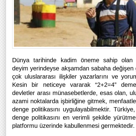
Dünya tarihinde kadim öneme sahip olan Tür
deyim yerindeyse akşamdan sabaha değişen 
çok uluslararası ilişkiler yazarlarını ve yoru
Kesin bir neticeye vararak “2+2=4” dem
devletler arası münasebetlerde, esas olan, ulu
azami noktalarda işbirliğine gitmek, menfaatler
denge politikasını uygulayabilmektir. Türkiy
denge politikasını en verimli şekilde yürütmek
platformu üzerinde kabullenmesi germektedir.