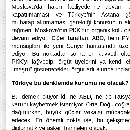
Moskova’da halen faaliyetlerine deva
kapatılmaması ve Türkiye’nin Astana gö
muhatap alınmaması gerektiği konusunun alt
rağmen, Moskova’nın PKK’nın organik kolu ol
devam ediyor. Diğer taraftan, ABD, hem P
mensupları ile yeni Suriye haritasında üz
ediyor. Bu noktadan sonra en kuvvetli olası
PKK’yı lağvedip, örgüt üyelerini ya kendi 
“meşru” gösterecekleri örgüt adı altında topla
Türkiye bu denklemde konumu ne olacak?
Bu demek oluyor ki, ne ABD, ne de Rusya 
kartını kaybetmek istemiyor. Orta Doğu coğra
dağıtılırken, büyük güçler vekalet mücade
edecek. En önemli nokta ise, bu çekişmed
diplomatik ve askeri hamleleri olacak.