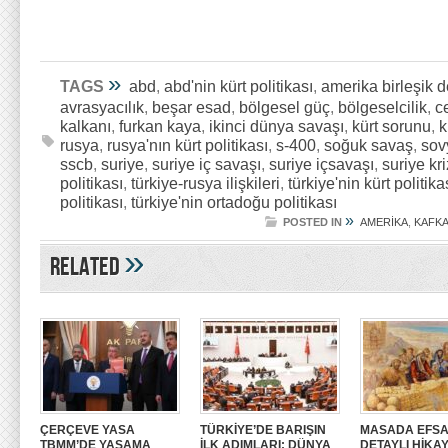
»
TAGS
abd
,
abd'nin kürt politikası
,
amerika birleşik d
avrasyacılık
,
beşar esad
,
bölgesel güç
,
bölgeselcilik
,
c
kalkanı
,
furkan kaya
,
ikinci dünya savaşı
,
kürt sorunu
,
k
rusya
,
rusya'nın kürt politikası
,
s-400
,
soğuk savaş
,
sov
sscb
,
suriye
,
suriye iç savaşı
,
suriye içsavaşı
,
suriye kri
politikası
,
türkiye-rusya ilişkileri
,
türkiye'nin kürt politika
politikası
,
türkiye'nin ortadoğu politikası
»
POSTED IN
AMERİKA
,
KAFK
»
Related
ÇERÇEVE YASA
TÜRKİYE’DE BARIŞIN
MASADA EFSA
TBMM’DE YASAMA
İLK ADIMLARI: DÜNYA
DETAYLI HİKAY