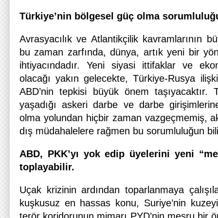
Türkiye’nin bölgesel güç olma sorumluluğ
Avrasyacılık ve Atlantikçilik kavramlarının b
bu zaman zarfında, dünya, artık yeni bir y
ihtiyacındadır. Yeni siyasi ittifaklar ve ek
olacağı yakın gelecekte, Türkiye-Rusya ilişki
ABD’nin tepkisi büyük önem taşıyacaktır. Tü
yaşadığı askeri darbe ve darbe girişimleri
olma yolundan hiçbir zaman vazgeçmemiş, ak
dış müdahalelere rağmen bu sorumluluğun bilin
ABD, PKK’yı yok edip üyelerini yeni “meş
toplayabilir.
Uçak krizinin ardından toparlanmaya çalışıla
kuşkusuz en hassas konu, Suriye’nin kuzeyi
terör koridorunun mimarı PYD’nin meşru bir ör