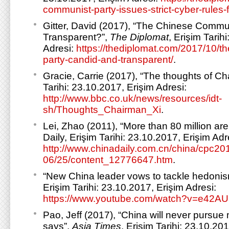
communist-party-issues-strict-cyber-rules
Gitter, David (2017), “The Chinese Commu
Transparent?”,
The Diplomat
, Erişim Tarih
Adresi:
https://thediplomat.com/2017/10/t
party-candid-and-transparent/
.
Gracie, Carrie (2017), “The thoughts of Ch
Tarihi: 23.10.2017, Erişim Adresi:
http://www.bbc.co.uk/news/resources/idt-
sh/Thoughts_Chairman_Xi
.
Lei, Zhao (2011), “More than 80 million a
Daily, Erişim Tarihi: 23.10.2017, Erişim Adr
http://www.chinadaily.com.cn/china/cpc20
06/25/content_12776647.htm
.
“New China leader vows to tackle hedoni
Erişim Tarihi: 23.10.2017, Erişim Adresi:
https://www.youtube.com/watch?v=e42
Pao, Jeff (2017), “China will never pursue 
says”,
Asia Times
, Erişim Tarihi: 23.10.20