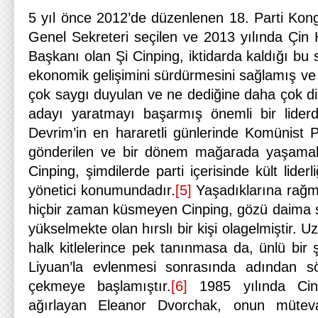
5 yıl önce 2012’de düzenlenen 18. Parti Kong
Genel Sekreteri seçilen ve 2013 yılında Çin 
Başkanı olan Şi Cinping, iktidarda kaldığı bu s
ekonomik gelişimini sürdürmesini sağlamış ve
çok saygı duyulan ve ne dediğine daha çok di
adayı yaratmayı başarmış önemli bir liderdi
Devrim’in en hararetli günlerinde Komünist P
gönderilen ve bir dönem mağarada yaşamak
Cinping, şimdilerde parti içerisinde kült liderl
yönetici konumundadır.
[5]
Yaşadıklarına rağme
hiçbir zaman küsmeyen Cinping, gözü daima s
yükselmekte olan hırslı bir kişi olagelmiştir. U
halk kitlelerince pek tanınmasa da, ünlü bir 
Liyuan’la evlenmesi sonrasında adından s
çekmeye başlamıştır.
[6]
1985 yılında Cinp
ağırlayan Eleanor Dvorchak, onun mütevazı