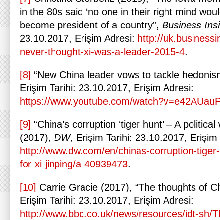
in the 80s said ‘no one in their right mind woul
become president of a country”,
Business Ins
23.10.2017, Erişim Adresi:
http://uk.business
never-thought-xi-was-a-leader-2015-4
.
[8]
“New China leader vows to tackle hedonis
Erişim Tarihi: 23.10.2017, Erişim Adresi:
https://www.youtube.com/watch?v=e42AUau
[9]
“China’s corruption ‘tiger hunt’ – A politica
(2017),
DW
, Erişim Tarihi: 23.10.2017, Erişim
http://www.dw.com/en/chinas-corruption-tiger-
for-xi-jinping/a-40939473
.
[10]
Carrie Gracie (2017), “The thoughts of C
Erişim Tarihi: 23.10.2017, Erişim Adresi:
http://www.bbc.co.uk/news/resources/idt-sh