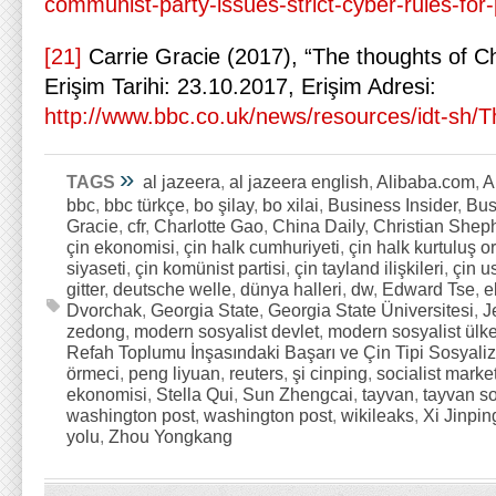
communist-party-issues-strict-cyber-rules-fo
[21]
Carrie Gracie (2017), “The thoughts of C
Erişim Tarihi: 23.10.2017, Erişim Adresi:
http://www.bbc.co.uk/news/resources/idt-sh
»
TAGS
al jazeera
,
al jazeera english
,
Alibaba.com
,
A
bbc
,
bbc türkçe
,
bo şilay
,
bo xilai
,
Business Insider
,
Bus
Gracie
,
cfr
,
Charlotte Gao
,
China Daily
,
Christian Shep
çin ekonomisi
,
çin halk cumhuriyeti
,
çin halk kurtuluş o
siyaseti
,
çin komünist partisi
,
çin tayland ilişkileri
,
çin u
gitter
,
deutsche welle
,
dünya halleri
,
dw
,
Edward Tse
,
e
Dvorchak
,
Georgia State
,
Georgia State Üniversitesi
,
J
zedong
,
modern sosyalist devlet
,
modern sosyalist ülk
Refah Toplumu İnşasındaki Başarı ve Çin Tipi Sosyal
örmeci
,
peng liyuan
,
reuters
,
şi cinping
,
socialist mark
ekonomisi
,
Stella Qui
,
Sun Zhengcai
,
tayvan
,
tayvan s
washington post
,
washington post
,
wikileaks
,
Xi Jinpin
yolu
,
Zhou Yongkang