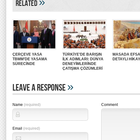
»
Related
ÇERÇEVE YASA
TÜRKİYE’DE BARIŞIN
MASADA EFSA
TBMM’DE YASAMA
İLK ADIMLARI: DÜNYA
DETAYLI HİKAY
SÜRECİNDE
DENEYİMLERİNDE
ÇATIŞMA ÇÖZÜMLERİ
»
Leave A Response
Name
(required)
Comment
Email
(required)