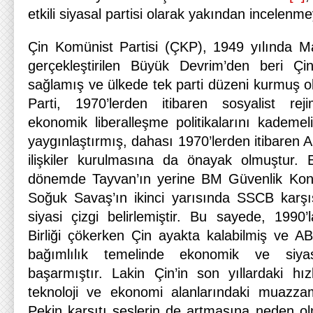
etkili siyasal partisi olarak yakından incelenme
Çin Komünist Partisi (ÇKP), 1949 yılında M
gerçekleştirilen Büyük Devrim’den beri Ç
sağlamış ve ülkede tek parti düzeni kurmuş ola
Parti, 1970’lerden itibaren sosyalist re
ekonomik liberalleşme politikalarını kademel
yaygınlaştırmış, dahası 1970’lerden itibaren A
ilişkiler kurulmasına da önayak olmuştur. 
dönemde Tayvan’ın yerine BM Güvenlik Konse
Soğuk Savaş’ın ikinci yarısında SSCB karşı
siyasi çizgi belirlemiştir. Bu sayede, 1990’
Birliği çökerken Çin ayakta kalabilmiş ve ABD
bağımlılık temelinde ekonomik ve siyasi 
başarmıştır. Lakin Çin’in son yıllardaki hızl
teknoloji ve ekonomi alanlarındaki muazzam
Pekin karşıtı seslerin de artmasına neden ol