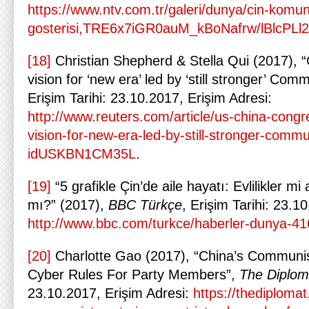
https://www.ntv.com.tr/galeri/dunya/cin-komun
gosterisi,TRE6x7iGR0auM_kBoNafrw/lBlcPL
[18]
Christian Shepherd & Stella Qui (2017), “C
vision for ‘new era’ led by ‘still stronger’ Com
Erişim Tarihi: 23.10.2017, Erişim Adresi:
http://www.reuters.com/article/us-china-congre
vision-for-new-era-led-by-still-stronger-commu
idUSKBN1CM35L
.
[19]
“5 grafikle Çin’de aile hayatı: Evlilikler m
mı?” (2017),
BBC Türkçe
, Erişim Tarihi: 23.1
http://www.bbc.com/turkce/haberler-dunya-4
[20]
Charlotte Gao (2017), “China’s Communist
Cyber Rules For Party Members”,
The Diplom
23.10.2017, Erişim Adresi:
https://thediploma