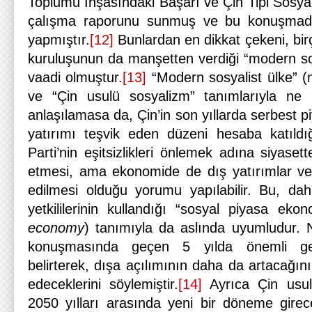
Toplumu İnşasındaki Başarı ve Çin Tipi Sosya
çalışma raporunu sunmuş ve bu konuşmada
yapmıştır.
[12]
Bunlardan en dikkat çekeni, bi
kuruluşunun da manşetten verdiği “modern sos
vaadi olmuştur.
[13]
“Modern sosyalist ülke” (
ve “Çin usulü sosyalizm” tanımlarıyla ne k
anlaşılamasa da, Çin’in son yıllarda serbest p
yatırımı teşvik eden düzeni hesaba katıld
Parti’nin eşitsizlikleri önlemek adına siyas
etmesi, ama ekonomide de dış yatırımlar ve ö
edilmesi olduğu yorumu yapılabilir. Bu, da
yetkililerinin kullandığı “sosyal piyasa ekon
economy
) tanımıyla da aslında uyumludur. 
konuşmasında geçen 5 yılda önemli geliş
belirterek, dışa açılımının daha da artacağını v
edeceklerini söylemiştir.
[14]
Ayrıca Çin usul
2050 yılları arasında yeni bir döneme girec