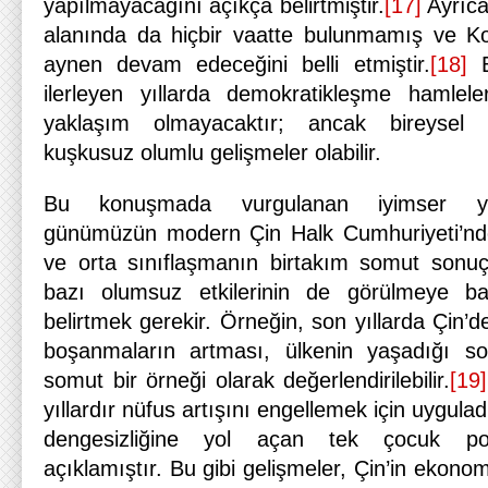
yapılmayacağını açıkça belirtmiştir.
[17]
Ayrıca
alanında da hiçbir vaatte bulunmamış ve Ko
aynen devam edeceğini belli etmiştir.
[18]
B
ilerleyen yıllarda demokratikleşme hamlel
yaklaşım olmayacaktır; ancak bireysel 
kuşkusuz olumlu gelişmeler olabilir.
Bu konuşmada vurgulanan iyimser yak
günümüzün modern Çin Halk Cumhuriyeti’nd
ve orta sınıflaşmanın birtakım somut sonuç
bazı olumsuz etkilerinin de görülmeye ba
belirtmek gerekir. Örneğin, son yıllarda Çin’de
boşanmaların artması, ülkenin yaşadığı s
somut bir örneği olarak değerlendirilebilir.
[19]
yıllardır nüfus artışını engellemek için uygula
dengesizliğine yol açan tek çocuk poli
açıklamıştır. Bu gibi gelişmeler, Çin’in ekonomi