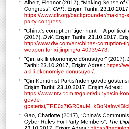
Albert, Eleanor (2017), “Making Sense of 
Congress”,
CFR
, Erişim Tarihi: 23.10.2017
https://www.cfr.org/backgrounder/making-
party-congress
.
“China’s corruption ‘tiger hunt’ – A politica
(2017),
DW
, Erişim Tarihi: 23.10.2017, Eri
http://www.dw.com/en/chinas-corruption-tige
weapon-for-xi-jinping/a-40939473
.
“Çin, akıllı ekonomiye dönüşüyor” (2017),
Tarihi: 23.10.2017, Erişim Adresi:
https://w
akilli-ekonomiye-donusuyor/
.
“Çin Komünist Partisi’nden gövde gösterisi
Erişim Tarihi: 23.10.2017, Erişim Adresi:
https://www.ntv.com.tr/galeri/dunya/cin-ko
govde-
gosterisi,TRE6x7iGR0auM_kBoNafrw/lBl
Gao, Charlotte (2017), “China’s Communist
Cyber Rules For Party Members”,
The Dip
23.10.2017, Erişim Adresi:
https://thedipl