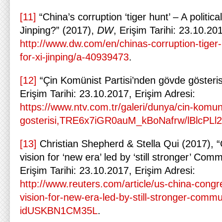
[11]
“China’s corruption ‘tiger hunt’ – A politic
Jinping?” (2017),
DW
, Erişim Tarihi: 23.10.20
http://www.dw.com/en/chinas-corruption-tiger-
for-xi-jinping/a-40939473
.
[12]
“Çin Komünist Partisi’nden gövde gösteris
Erişim Tarihi: 23.10.2017, Erişim Adresi:
https://www.ntv.com.tr/galeri/dunya/cin-komun
gosterisi,TRE6x7iGR0auM_kBoNafrw/lBlcPL
[13]
Christian Shepherd & Stella Qui (2017), “C
vision for ‘new era’ led by ‘still stronger’ Com
Erişim Tarihi: 23.10.2017, Erişim Adresi:
http://www.reuters.com/article/us-china-congre
vision-for-new-era-led-by-still-stronger-commu
idUSKBN1CM35L
.