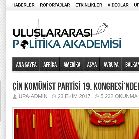
HABERLER
RÖPORTAJLAR
ETKİNLİKLER
VIDEOLAR
UP
Ana Sayfa
AFRİKA
AMERİKA
ASYA
AVRUPA
BALKA
ÇİN KOMÜNİST PARTİSİ 19. KONGRESİ’ND
UPA-ADMIN
23 EKIM 2017
5.232 OKUNMA