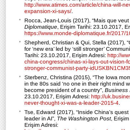
http://www.atimes.com/article/china-will-ne
expansion-xi-says/
.
Rocca, Jean-Louis (2017), “Mais que veut 
Diplomatique
, Erişim Tarihi: 23.10.2017, E
https://www.monde-diplomatique.fr/2017
Shepherd, Christian & Qui, Stella (2017), “
for ‘new era’ led by ‘still stronger’ Commun
Tarihi: 23.10.2017, Erişim Adresi:
http://ww
china-congress/chinas-xi-lays-out-vision-fo
stronger-communist-party-idUSKBN1CM3
Sterbenz, Christina (2015), “The Iowa mo
in the 80s said ‘no one in their right mind 
become president of a country”,
Business 
23.10.2017, Erişim Adresi:
http://uk.busin
never-thought-xi-was-a-leader-2015-4
.
Tse, Edward (2017), “Inside China’s quest
leader in AI”,
The Washington Post
, Erişim
Erişim Adresi: