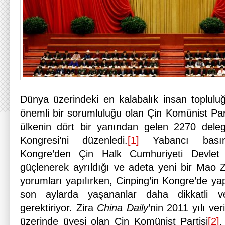
Dünya üzerindeki en kalabalık insan toplul
önemli bir sorumluluğu olan Çin Komünist Part
ülkenin dört bir yanından gelen 2270 deleges
Kongresi’ni düzenledi.
[1]
Yabancı basın-y
Kongre’den Çin Halk Cumhuriyeti Devlet 
güçlenerek ayrıldığı ve adeta yeni bir Mao Z
yorumları yapılırken, Cinping’in Kongre’de y
son aylarda yaşananlar daha dikkatli v
gerektiriyor. Zira
China Daily
’nin 2011 yılı ve
üzerinde üyesi olan Çin Komünist Partisi
[2]
,