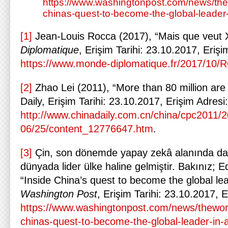
https://www.washingtonpost.com/news/the
chinas-quest-to-become-the-global-leader-i
[1]
Jean-Louis Rocca (2017), “Mais que veut X
Diplomatique
, Erişim Tarihi: 23.10.2017, Erişi
https://www.monde-diplomatique.fr/2017/10
[2]
Zhao Lei (2011), “More than 80 million ar
Daily, Erişim Tarihi: 23.10.2017, Erişim Adresi:
http://www.chinadaily.com.cn/china/cpc2011/2
06/25/content_12776647.htm
.
[3]
Çin, son dönemde yapay zekâ alanında da
dünyada lider ülke haline gelmiştir. Bakınız; 
“Inside China’s quest to become the global lea
Washington Post
, Erişim Tarihi: 23.10.2017, E
https://www.washingtonpost.com/news/theworl
chinas-quest-to-become-the-global-leader-in-a