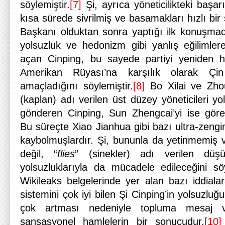
söylemiştir.
[7]
Şi, ayrıca yöneticilikteki başarı
kısa sürede sivrilmiş ve basamakları hızlı bir 
Başkanı olduktan sonra yaptığı ilk konuşmada b
yolsuzluk ve hedonizm gibi yanlış eğilimlere
açan Cinping, bu sayede partiyi yeniden h
Amerikan Rüyası’na karşılık olarak Çin
amaçladığını söylemiştir.
[8]
Bo Xilai ve Zho
(kaplan) adı verilen üst düzey yöneticileri y
gönderen Cinping, Sun Zhengcai’yi ise görev
Bu süreçte Xiao Jianhua gibi bazı ultra-zengi
kaybolmuşlardır. Şi, bununla da yetinmemiş v
değil, “
flies
” (sinekler) adı verilen düşü
yolsuzluklarıyla da mücadele edileceğini söy
Wikileaks belgelerinde yer alan bazı iddialar
sistemini çok iyi bilen Şi Cinping’in yolsuzluğ
çok artması nedeniyle topluma mesaj ve
sansasyonel hamlelerin bir sonucudur.
[10]