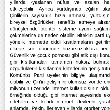
yıllarda -yaşlanan nüfus ve azalan haz
etkileyebilir. Ayrıca yurtdışında eğitim a
Çinlilerin sayısının hızla artması, yurtdış
bireysel özgürlükleri teneffüs etmeye alışa
dönüşlerinde otoriter sisteme uyum sağlamal
çekmelerine de neden olabilir. Nitekim parti ü
yönelik internette ciddi kısıtlamaların getiril
ülkede son dönemde huzursuzluklara nede
Güvenlik ve çocuk pornosu gibi etik dışı kon
gibi kısıtlamaları tamamen haksız bulmak 
özgürlüklerin kısıtlanma kriterlerinin geniş tut
Komünist Parti üyelerinin bilgiye ulaşımı
olabilir ve Çin’in gelişimini olumsuz yönde eng
milyonun üzerinde internet kullanıcısının old
örneğinde olduğu gibi internet sayesinde e
edebilen ve kendi internet devlerini yarat
anlamda, Pekin, ilerleyen yıllarda otoriter y