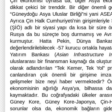
Çin ekonomisi oynasa da, diğer Asya ekono
dikkat çekici bir trenddir. Bir diğer önemli g
“Güneydoğu Asya Uluslar Birliği”ni yani ASEA
Ayrıca Çin Halk Cumhuriyeti’nin girişimleriyle
(ŞİÖ) adlı bir siyasi yapı da kısa bir süre ön
Rusya da bu süreçte boş durmamış ve Avras
kurmuştur. Hatta Pekin, Dünya Bankası’
değerlendirilebilecek -57 kurucu ortakla hayat
Yatırım Bankası (
Asian Infrastructure 
uluslararası bir finansman kaynağı da oluştu
olarak adlandırılan “Tek Kemer, Tek Yol” pro
canlandıran çok önemli bir girişime imza
gelişmeler bize neyi haber vermektedir? Ön
ekonomisinin ağırlığı Asya’ya, bilhassa 
kaymaktadır. Bu coğrafyadaki ülkeler arası
Güney Kore, Güney Kore-Japonya, Çin-Hin
sorunlar olsa da, ekonomik bağların gide