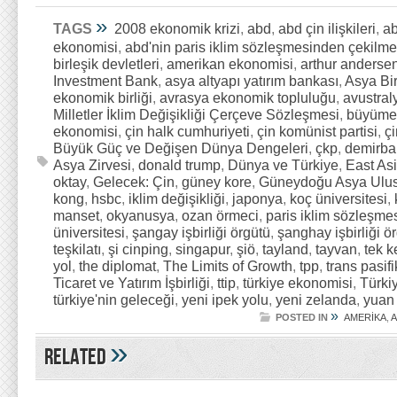
»
TAGS
2008 ekonomik krizi
,
abd
,
abd çin ilişkileri
,
ab
ekonomisi
,
abd'nin paris iklim sözleşmesinden çekilme
birleşik devletleri
,
amerikan ekonomisi
,
arthur anderse
Investment Bank
,
asya altyapı yatırım bankası
,
Asya Bir
ekonomik birliği
,
avrasya ekonomik topluluğu
,
avustral
Milletler İklim Değişikliği Çerçeve Sözleşmesi
,
büyümeni
ekonomisi
,
çin halk cumhuriyeti
,
çin komünist partisi
,
çi
Büyük Güç ve Değişen Dünya Dengeleri
,
çkp
,
demirba
Asya Zirvesi
,
donald trump
,
Dünya ve Türkiye
,
East As
oktay
,
Gelecek: Çin
,
güney kore
,
Güneydoğu Asya Ulusla
kong
,
hsbc
,
iklim değişikliği
,
japonya
,
koç üniversitesi
,
manset
,
okyanusya
,
ozan örmeci
,
paris iklim sözleşme
üniversitesi
,
şangay işbirliği örgütü
,
şanghay işbirliği ö
teşkilatı
,
şi cinping
,
singapur
,
şiö
,
tayland
,
tayvan
,
tek k
yol
,
the diplomat
,
The Limits of Growth
,
tpp
,
trans pasifi
Ticaret ve Yatırım İşbirliği
,
ttip
,
türkiye ekonomisi
,
Türkiy
türkiye'nin geleceği
,
yeni ipek yolu
,
yeni zelanda
,
yuan
»
POSTED IN
AMERİKA
,
A
»
Related