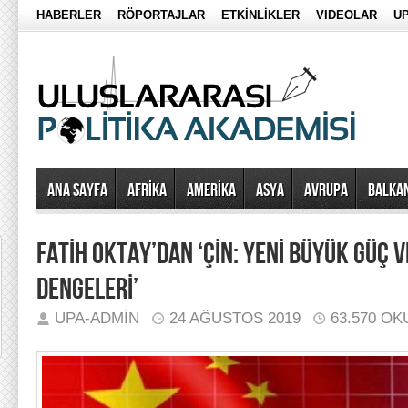
HABERLER
RÖPORTAJLAR
ETKİNLİKLER
VIDEOLAR
UP
Ana Sayfa
AFRİKA
AMERİKA
ASYA
AVRUPA
BALKA
FATİH OKTAY’DAN ‘ÇİN: YENİ BÜYÜK GÜÇ 
DENGELERİ’
UPA-ADMIN
24 AĞUSTOS 2019
63.570 O