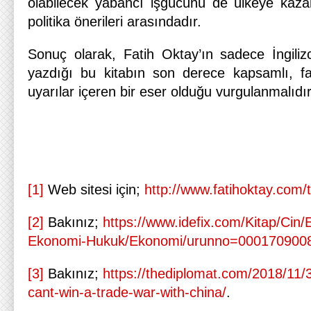
olabilecek yabancı işgücünü de ülkeye kaz
politika önerileri arasındadır.
Sonuç olarak, Fatih Oktay’ın sadece İngiliz
yazdığı bu kitabın son derece kapsamlı, fa
uyarılar içeren bir eser olduğu vurgulanmalıdır
[1]
Web sitesi için;
http://www.fatihoktay.com/t
[2]
Bakınız;
https://www.idefix.com/Kitap/Cin/
Ekonomi-Hukuk/Ekonomi/urunno=000170900
[3]
Bakınız;
https://thediplomat.com/2018/11
cant-win-a-trade-war-with-china/
.