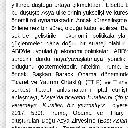
yıllarda düştüğü ortaya çıkmaktadır. Elbette 
bu düşüşte Asya ülkelerinin yükselişi ve küre
önemli rol oynamaktadır. Ancak küreselleşme 
önlenemez bir süreç olduğu kabul edilirse, Bat
şekilde geliştirilen ekonomi politikalarıy
güçlenmeleri daha doğru bir strateji olabili
ABD’de uyguladığı ekonomi politikaları, ABD’
sürecini durdurmaya/yavaşlatmaya yönelik
olduğunu göstermektedir. Nitekim Trump, 
önceki Başkan Barack Obama döneminde y
Ticaret ve Yatırım Ortaklığı (TTIP) ve Trans
serbest ticaret anlaşmalarını iptal etm
anlaşmayı, “
Asya’da ticaretin kurallarını Çin 
veremeyiz. Kuralları biz yazmalıyız.
” diyer
2017: 539). Trump, Obama ve Hillary Clin
oluşturulan Doğu Asya Zirvesi’ne (
East Asia