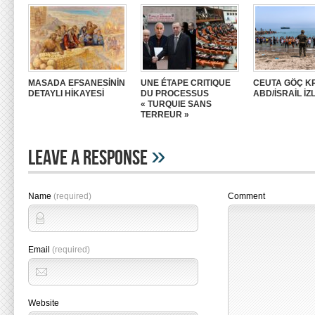
MASADA EFSANESİNİN
UNE ÉTAPE CRITIQUE
CEUTA GÖÇ KR
DETAYLI HİKAYESİ
DU PROCESSUS
ABD/İSRAİL İZ
« TURQUIE SANS
TERREUR »
»
Leave A Response
Name
(required)
Comment
Email
(required)
Website