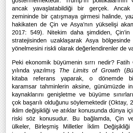
göstermemektedir. Trump’ın politikalarının
ancak yavaşlatabildiği bir gerçek. Ancak 
zemininde bir çatışmaya girmesi halinde, y
hakikaten de Çin ve Asya’nın yükselişi akam
2017: 549). Nitekim daha şimdiden, Çin’i
stratejisinden uzaklaşarak Asya bölgesinde d
yönelmesini riskli olarak değerlendirenler de va
Peki ekonomik büyümenin sırrı nedir? Fatih
yılında yazılmış
The Limits of Growth
(
Bü
kitaba referans yaparak, o dönemde bil
karamsar tahminlerin aksine, günümüzde 
kaynaklarını genişletme ve büyüme sınırla
çok başarılı olduğunu söylemektedir (Oktay, 
iklim değişikliği ve atıklar konusunda dünya içi
riski söz konusudur. Bu bağlamda, Çin v
ülkeler, Birleşmiş Milletler İklim Değişikli