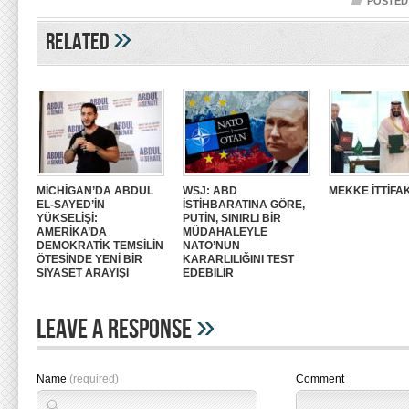
POSTED 
»
Related
MİCHİGAN’DA ABDUL
WSJ: ABD
MEKKE İTTİFAK
EL-SAYED’İN
İSTİHBARATINA GÖRE,
YÜKSELİŞİ:
PUTİN, SINIRLI BİR
AMERİKA’DA
MÜDAHALEYLE
DEMOKRATİK TEMSİLİN
NATO’NUN
ÖTESİNDE YENİ BİR
KARARLILIĞINI TEST
SİYASET ARAYIŞI
EDEBİLİR
»
Leave A Response
Name
(required)
Comment