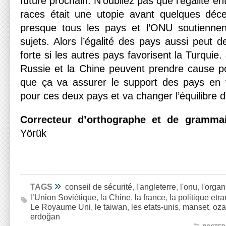
future prochain. N’oubliez pas que l’égalité en
races était une utopie avant quelques déc
presque tous les pays et l’ONU soutienne
sujets. Alors l’égalité des pays aussi peut 
forte si les autres pays favorisent la Turquie
Russie et la Chine peuvent prendre cause p
que ça va assurer le support des pays en
pour ces deux pays et va changer l’équilibre
Correcteur d’orthographe et de grammai
Yörük
»
TAGS
conseil de sécurité
,
l'angleterre
,
l'onu
,
l'organ
l’Union Soviétique
,
la Chine
,
la france
,
la politique etr
Le Royaume Uni
,
le taiwan
,
les etats-unis
,
manset
,
oza
erdoğan