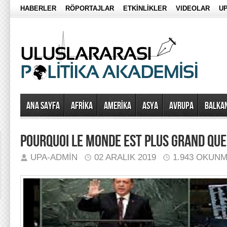
HABERLER
RÖPORTAJLAR
ETKİNLİKLER
VIDEOLAR
UP
Ana Sayfa
AFRİKA
AMERİKA
ASYA
AVRUPA
BALKA
POURQUOI LE MONDE EST PLUS GRAND QUE
UPA-ADMIN
02 ARALIK 2019
1.943 OKUN