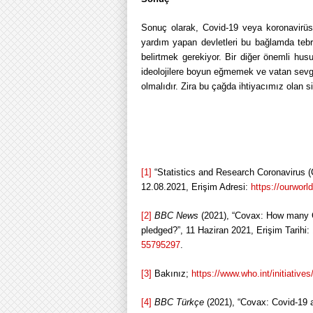
Sonuç olarak, Covid-19 veya koronavirüs 
yardım yapan devletleri bu bağlamda tebr
belirtmek gerekiyor. Bir diğer önemli hus
ideolojilere boyun eğmemek ve vatan sevgisi
olmalıdır. Zira bu çağda ihtiyacımız olan 
[1]
“Statistics and Research Coronavirus (C
12.08.2021, Erişim Adresi:
https://ourworl
[2]
BBC News
(2021), “Covax: How many 
pledged?”, 11 Haziran 2021, Erişim Tarihi:
55795297
.
[3]
Bakınız;
https://www.who.int/initiative
[4]
BBC Türkçe
(2021), “Covax: Covid-19 a