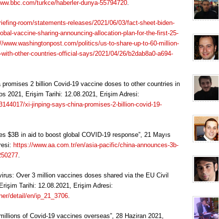
www.bbc.com/turkce/haberler-dunya-55794720
.
iefing-room/statements-releases/2021/06/03/fact-sheet-biden-
lobal-vaccine-sharing-announcing-allocation-plan-for-the-first-25-
://www.washingtonpost.com/politics/us-to-share-up-to-60-million-
with-other-countries-official-says/2021/04/26/b2dab8a0-a694-
 promises 2 billion Covid-19 vaccine doses to other countries in
os 2021, Erişim Tarihi: 12.08.2021, Erişim Adresi:
144017/xi-jinping-says-china-promises-2-billion-covid-19-
es $3B in aid to boost global COVID-19 response”, 21 Mayıs
resi:
https://www.aa.com.tr/en/asia-pacific/china-announces-3b-
2250277
.
us: Over 3 million vaccines doses shared via the EU Civil
rişim Tarihi: 12.08.2021, Erişim Adresi:
ner/detail/en/ip_21_3706
.
millions of Covid-19 vaccines overseas”, 28 Haziran 2021,