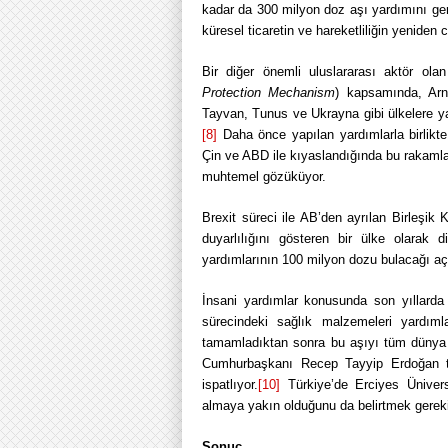
kadar da 300 milyon doz aşı yardımını ger
küresel ticaretin ve hareketliliğin yeniden
Bir diğer önemli uluslararası aktör o
Protection Mechanism
) kapsamında, Ar
Tayvan, Tunus ve Ukrayna gibi ülkelere yak
[8]
Daha önce yapılan yardımlarla birlikte
Çin ve ABD ile kıyaslandığında bu rakamla
muhtemel gözüküyor.
Brexit süreci ile AB’den ayrılan Birleşik
duyarlılığını gösteren bir ülke olarak d
yardımlarının 100 milyon dozu bulacağı aç
İnsani yardımlar konusunda son yıllarda 
sürecindeki sağlık malzemeleri yardımlar
tamamladıktan sonra bu aşıyı tüm dünya ül
Cumhurbaşkanı Recep Tayyip Erdoğan ta
ispatlıyor.
[10]
Türkiye’de Erciyes Üniversi
almaya yakın olduğunu da belirtmek gereki
Sonuç