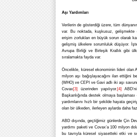
Aşı Yardımları
Verilerin de gösterdiği üzere, tüm dünyanı
var. Bu noktada, kuşkusuz, gelişmekte o
erişim zorlukları en büyük sorun olarak 
gelişmiş ülkelere sorumluluk düşüyor. İ
Avrupa Birliği ve Birleşik Krallık gibi ülk
sıralamakta fayda var.
Öncelikle, küresel ekonominin lideri ola
milyon aşı bağışlayacağını ilan ettiğini bel
(WHO) ve CEPI ve Gavi adlı iki aşı savun
Covax
[3]
üzerinden yapılıyor.
[4]
ABD’ni
Başkanlığında destek olmaya başlaması ön
yardımlarını hızlı bir şekilde hayata geçiri
olan bir ülkeden, ilerleyen aylarda daha f
ABD dışında, geçtiğimiz günlerde Çin Dev
yardımı paketi ve Covax’a 100 milyon dol
bu tavrıyla küresel siyasetteki etki ve s