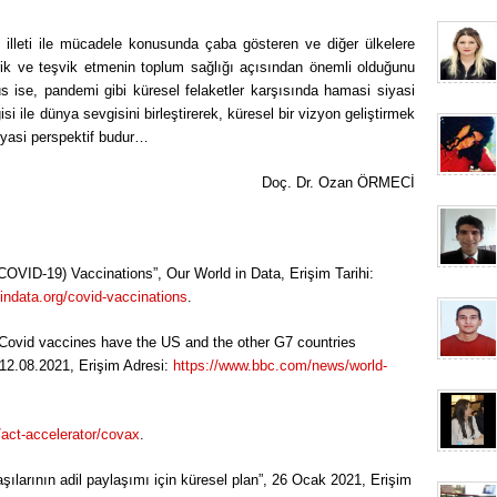
illeti ile mücadele konusunda çaba gösteren ve diğer ülkelere
ik ve teşvik etmenin toplum sağlığı açısından önemli olduğunu
us ise, pandemi gibi küresel felaketler karşısında hamasi siyasi
 ile dünya sevgisini birleştirerek, küresel bir vizyon geliştirmek
siyasi perspektif budur…
Doç. Dr. Ozan ÖRMECİ
OVID-19) Vaccinations”, Our World in Data, Erişim Tarihi:
dindata.org/covid-vaccinations
.
Covid vaccines have the US and the other G7 countries
 12.08.2021, Erişim Adresi:
https://www.bbc.com/news/world-
s/act-accelerator/covax
.
şılarının adil paylaşımı için küresel plan”, 26 Ocak 2021, Erişim