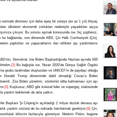
n normale dönmesi için daha epey bir süreye (en az 1 yıl) ihtiyaç
lan ülkelerin ekonomik zorlukları nedeniyle yaşadıkları aşıya
karşımıza çıkıyor. Bu sorunu aşmak konusunda ise, hiç şüphesiz,
şte bu bağlamda, son dönemde ABD, Çin Halk Cumhuriyeti (Çin),
elerin yaptıkları ve yapacaklarını ilan ettikleri aşı yardımlarını
n ABD’nin, Demokrat Joe Biden Başkanlığında Haziran ayında 500
irtelim.
[2]
Bu bağışlar ise, Nisan 2020’de Dünya Sağlık Örgütü
ma grubu tarafından oluşturulan ve UNICEF’in de paydaşı olduğu
n Donald Trump döneminde dahil olmadığı Covax’a Biden
emli. Zira Biden yönetimi, sözlerinin lafta kalmaması için aşı
yor.
[5]
Kuşkusuz, ABD gibi küresel lider ve süpergüç statüsünde
azla yardım beklemek de akla yatkın.
let Başkanı Şi Cinping’in açıkladığı 2 milyar dozluk devasa aşı
arlık yardım sözünü de bu noktada hatırlatmak gerekiyor.
[6]
Çin,
orumluluk bilincini fazlasıyla gösteriyor. Nitekim Pekin, bugüne