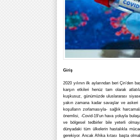
Giriş
2020 yılının ilk aylarından beri Çin’den b
karşın etkileri henüz tam olarak atlat
kuşkusuz, günümüzde uluslararası siyas
yakın zamana kadar savaşlar ve askeri te
koşulların zorlamasıyla- sağlık harcamal
önemlisi, -Covid-19’un hava yoluyla bulaşa
ve bölgesel tedbirler bile yeterli olm
dünyadaki tüm ülkelerin hastalıkla müca
gerekiyor. Ancak Afrika kıtası başta olm