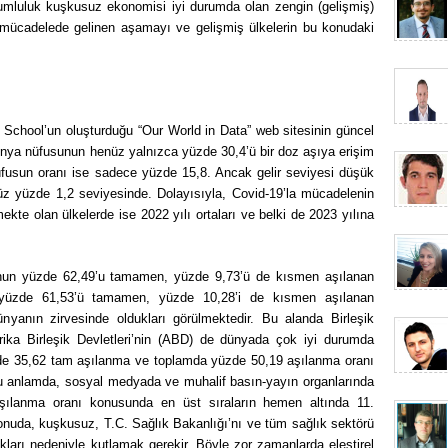
orumluluk kuşkusuz ekonomisi iyi durumda olan zengin (gelişmiş)
 mücadelede gelinen aşamayı ve gelişmiş ülkelerin bu konudaki
n School’un oluşturduğu “Our World in Data” web sitesinin güncel
dünya nüfusunun henüz yalnızca yüzde 30,4’ü bir doz aşıya erişim
usun oranı ise sadece yüzde 15,8. Ancak gelir seviyesi düşük
nüz yüzde 1,2 seviyesinde. Dolayısıyla, Covid-19’la mücadelenin
kte olan ülkelerde ise 2022 yılı ortaları ve belki de 2023 yılına
sunun yüzde 62,49’u tamamen, yüzde 9,73’ü de kısmen aşılanan
yüzde 61,53’ü tamamen, yüzde 10,28’i de kısmen aşılanan
nyanın zirvesinde oldukları görülmektedir. Bu alanda Birleşik
rika Birleşik Devletleri’nin (ABD) de dünyada çok iyi durumda
üzde 35,62 tam aşılanma ve toplamda yüzde 50,19 aşılanma oranı
Bu anlamda, sosyal medyada ve muhalif basın-yayın organlarında
aşılanma oranı konusunda en üst sıraların hemen altında 11.
onuda, kuşkusuz, T.C. Sağlık Bakanlığı’nı ve tüm sağlık sektörü
lıkları nedeniyle kutlamak gerekir. Böyle zor zamanlarda eleştirel