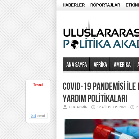
HABERLER
RÖPORTAJLAR
ETKİN
Ana Sayfa
AFRİKA
AMERİKA
COVID-19 PANDEMİSİ İLE
Tweet
YARDIM POLİTİKALARI
UPA-ADMIN
12 AĞUSTOS 2021
2