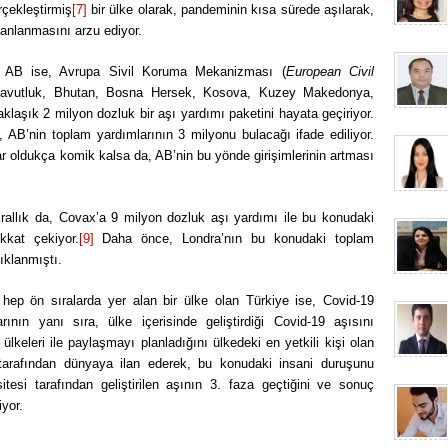
çekleştirmiş
[7]
bir ülke olarak, pandeminin kısa sürede aşılarak,
 canlanmasını arzu ediyor.
lan AB ise, Avrupa Sivil Koruma Mekanizması (
European Civil
navutluk, Bhutan, Bosna Hersek, Kosova, Kuzey Makedonya,
laşık 2 milyon dozluk bir aşı yardımı paketini hayata geçiriyor.
, AB’nin toplam yardımlarının 3 milyonu bulacağı ifade ediliyor.
r oldukça komik kalsa da, AB’nin bu yönde girişimlerinin artması
 Krallık da, Covax’a 9 milyon dozluk aşı yardımı ile bu konudaki
ikkat çekiyor.
[9]
Daha önce, Londra’nın bu konudaki toplam
ıklanmıştı.
hep ön sıralarda yer alan bir ülke olan Türkiye ise, Covid-19
ının yanı sıra, ülke içerisinde geliştirdiği Covid-19 aşısını
keleri ile paylaşmayı planladığını ülkedeki en yetkili kişi olan
rafından dünyaya ilan ederek, bu konudaki insani duruşunu
tesi tarafından geliştirilen aşının 3. faza geçtiğini ve sonuç
yor.