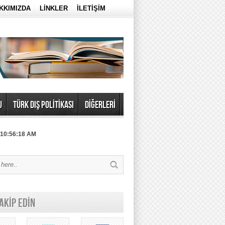
KKIMIZDA
LİNKLER
İLETİŞİM
U
TÜRK DIŞ POLİTİKASI
DİĞERLERİ
 10:56:18 AM
TAKİP EDİN