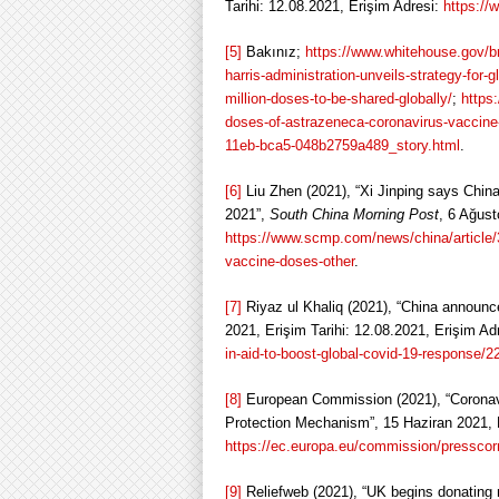
Tarihi: 12.08.2021, Erişim Adresi:
https://
[5]
Bakınız;
https://www.whitehouse.gov/br
harris-administration-unveils-strategy-for-g
million-doses-to-be-shared-globally/
;
https
doses-of-astrazeneca-coronavirus-vaccine-
11eb-bca5-048b2759a489_story.html
.
[6]
Liu Zhen (2021), “Xi Jinping says China
2021”,
South China Morning Post
, 6 Ağust
https://www.scmp.com/news/china/article/3
vaccine-doses-other
.
[7]
Riyaz ul Khaliq (2021), “China announc
2021, Erişim Tarihi: 12.08.2021, Erişim Ad
in-aid-to-boost-global-covid-19-response/
[8]
European Commission (2021), “Coronavir
Protection Mechanism”, 15 Haziran 2021, E
https://ec.europa.eu/commission/presscor
[9]
Reliefweb (2021), “UK begins donating 