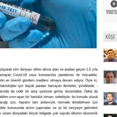
YOUT
KÖŞE
aşlayarak tüm dünyayı etkisi altına alan ve aradan geçen 1,5 yıla
ılamayan Covid-19 veya koronavirüs pandemisi ile mücadele,
etin en önemli gündem maddesi olmaya devam ediyor. Öyle ki,
knolojiler için büyük paralar harcayan devletler, şimdilerde, -
arında da ciddi bir artış içerisine girmiş durumdalar. Daha da
bilen sınır-aşan bir hastalık olması sebebiyle- bu konuda ulusal
ayacağı için, hayatın tam anlamıyla normale dönebilmesi için
dele konusunda atılım yapmaları ve iyi bir seviyeye gelmeleri
ak üzere dünyadaki birçok bölgede çok sayıda ülkenin ekonomik