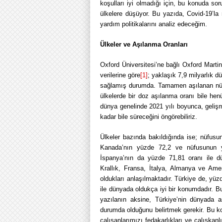
koşulları iyi olmadığı için, bu konuda s
ülkelere düşüyor. Bu yazıda, Covid-19’la
yardım politikalarını analiz edeceğim.
Ülkeler ve Aşılanma Oranları
Oxford Üniversitesi’ne bağlı Oxford Marti
verilerine göre
[1]
; yaklaşık 7,9 milyarlık 
sağlamış durumda. Tamamen aşılanan nüf
ülkelerde bir doz aşılanma oranı bile he
dünya genelinde 2021 yılı boyunca, gelişme
kadar bile süreceğini öngörebiliriz.
Ülkeler bazında bakıldığında ise; nüfu
Kanada’nın yüzde 72,2 ve nüfusunun 
İspanya’nın da yüzde 71,81 oranı ile dü
Krallık, Fransa, İtalya, Almanya ve Ame
oldukları anlaşılmaktadır. Türkiye de, y
ile dünyada oldukça iyi bir konumdadır. 
yazılanın aksine, Türkiye’nin dünyada 
durumda olduğunu belirtmek gerekir. Bu k
çalışanlarımızı fedakarlıkları ve çalışkan