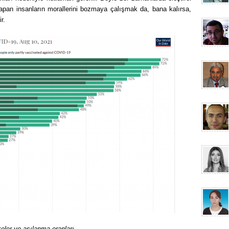
pan insanların morallerini bozmaya çalışmak da, bana kalırsa,
r.
keler ve aşılanma oranları