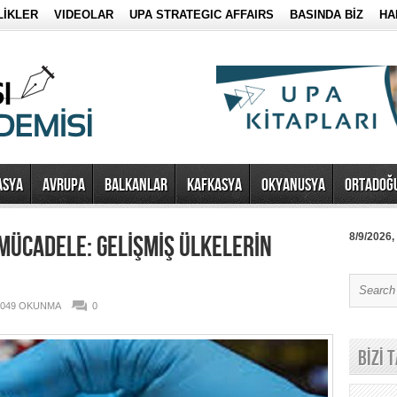
LİKLER
VIDEOLAR
UPA STRATEGIC AFFAIRS
BASINDA BİZ
HA
ASYA
AVRUPA
BALKANLAR
KAFKASYA
OKYANUSYA
ORTADOĞ
 MÜCADELE: GELİŞMİŞ ÜLKELERİN
8/9/2026,
.049 OKUNMA
0
BİZİ 