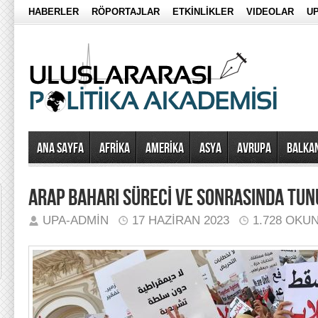
HABERLER
RÖPORTAJLAR
ETKİNLİKLER
VIDEOLAR
UP
Ana Sayfa
AFRİKA
AMERİKA
ASYA
AVRUPA
BALKA
ARAP BAHARI SÜRECİ VE SONRASINDA TUN
UPA-ADMIN
17 HAZIRAN 2023
1.728 OKU