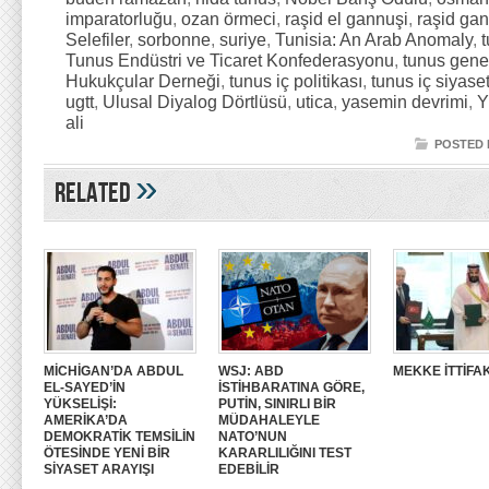
imparatorluğu
,
ozan örmeci
,
raşid el gannuşi
,
raşid ga
Selefiler
,
sorbonne
,
suriye
,
Tunisia: An Arab Anomaly
,
Tunus Endüstri ve Ticaret Konfederasyonu
,
tunus genel
Hukukçular Derneği
,
tunus iç politikası
,
tunus iç siyaset
ugtt
,
Ulusal Diyalog Dörtlüsü
,
utica
,
yasemin devrimi
,
Y
ali
POSTED 
»
Related
MİCHİGAN’DA ABDUL
WSJ: ABD
MEKKE İTTİFAK
EL-SAYED’İN
İSTİHBARATINA GÖRE,
YÜKSELİŞİ:
PUTİN, SINIRLI BİR
AMERİKA’DA
MÜDAHALEYLE
DEMOKRATİK TEMSİLİN
NATO’NUN
ÖTESİNDE YENİ BİR
KARARLILIĞINI TEST
SİYASET ARAYIŞI
EDEBİLİR