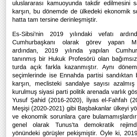
uluslararası kamuoyunda takdir edilmesini 
karşın, bu dönemde de ülkedeki ekonomik s
hatta tam tersine derinleşmiştir.
Es-Sibsi’nin 2019 yılındaki vefatı ardı
Cumhurbaşkanı olarak görev yapan M
ardından, 2019 yılında yapılan Cumhurba
tanınmış bir Hukuk Profesörü olan bağımsız
turda açık farkla kazanmıştır. Aynı döne
seçimlerinde ise Ennahda partisi sandıktan b
karşın, meclisteki sandalye sayısı azalmış
kurulmuş siyasi parti politik arenada varlık gös
Yusuf Şahid (2016-2020), İlyas el-Fahfah (
Meşişi (2020-2021) gibi Başbakanlar ülkeyi yö
ve ekonomik sorunlara çare bulamamışlardı
genel olarak Tunus’ta demokratik rejim
yönündeki görüşler pekişmiştir. Öyle ki, 201