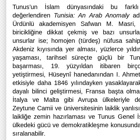
Tunus’un İslam dünyasındaki bu fark
değerlendiren
Tunisia: An Arab Anomaly
adl
Ürdünlü akademisyen Safwan M. Masri, 
biricikliğine dikkat çekmiş ve bazı unsurlar
unsurlar ise; homojen (türdeş) nüfusa sahip
Akdeniz kıyısında yer alması, yüzlerce yıldır 
yaşaması, tarihsel süreçte güçlü bir Tun
başarması, 19. yüzyıldan itibaren birç
yetiştirmesi, Hüseynî hanedanından I. Ahmet 
etkisiyle daha 1846 yılındayken yasaklayar
dayalı bilinci geliştirmesi, Fransa başta olma
İtalya ve Malta gibi Avrupa ülkeleriyle de
Zeytune Camii ve üniversitesinin laiklik yanlıs
laikliğe zemin hazırlaması ve Tunus Genel 
ülkedeki gücü ve demokratikleşme konusundak
sıralanabilir.