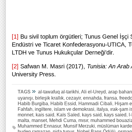
[1]
Bu sivil toplum örgütleri; Tunus Genel İşç
Endüstri ve Ticaret Konfederasyonu-UTICA, Tu
LTDH ve Tunus Hukukçular Derneği’dir.
[2]
Safwan M. Masri (2017),
Tunisia: An Arab
University Press.
»
TAGS
al-tawafuq al-tarikhi
,
Ali el-Ureyd
,
arap baharı
uyanışı
,
birleşik krallık
,
cezayir
,
ennahda
,
fransa
,
freed
Habib Burgiba
,
Habib Essid
,
Hammadi Cibali
,
Hişam e
Fahfah
,
ingiltere
,
islam ve demokrasi
,
italya
,
ırak-şam i
monnet
,
kais said
,
Kaïs Saïed
,
kays said
,
kays saied
,
l
malta
,
manset
,
Mehdi Cuma
,
mısır
,
muhammed bouaziz
Muhammed Ennasur
,
Munsif Merzuki
,
müslüman karde
buden ramazan
,
nida tunus
,
Nobel Barış Ödülü
,
osmanl