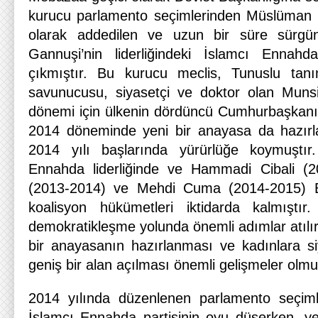
kurucu parlamento seçimlerinden Müslüman K
olarak addedilen ve uzun bir süre sürg
Gannuşi’nin liderliğindeki İslamcı Ennahda
çıkmıştır. Bu kurucu meclis, Tunuslu tanı
savunucusu, siyasetçi ve doktor olan Munsi
dönemi için ülkenin dördüncü Cumhurbaşkanı
2014 döneminde yeni bir anayasa da hazırl
2014 yılı başlarında yürürlüğe koymuştır
Ennahda liderliğinde ve Hammadi Cibali (20
(2013-2014) ve Mehdi Cuma (2014-2015) Ba
koalisyon hükümetleri iktidarda kalmışt
demokratikleşme yolunda önemli adımlar atılı
bir anayasanın hazırlanması ve kadınlara s
geniş bir alan açılması önemli gelişmeler olmu
2014 yılında düzenlenen parlamento seçimler
İslamcı Ennahda partisinin oyu düşerken, y