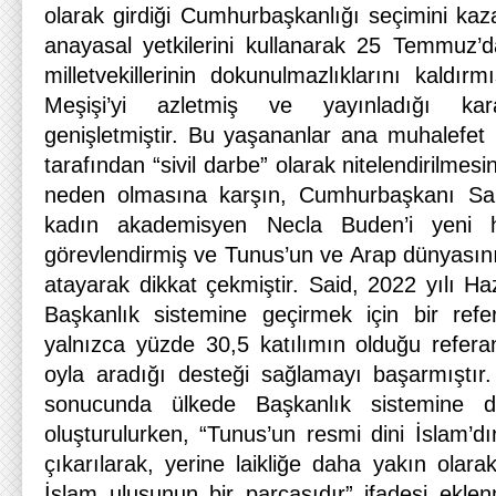
olarak girdiği Cumhurbaşkanlığı seçimini kaz
anayasal yetkilerini kullanarak 25 Temmuz’d
milletvekillerinin dokunulmazlıklarını kaldı
Meşişi’yi azletmiş ve yayınladığı karar
genişletmiştir. Bu yaşananlar ana muhalefet 
tarafından “sivil darbe” olarak nitelendirilmesi
neden olmasına karşın, Cumhurbaşkanı Sai
kadın akademisyen Necla Buden’i yeni h
görevlendirmiş ve Tunus’un ve Arap dünyasını
atayarak dikkat çekmiştir. Said, 2022 yılı Ha
Başkanlık sistemine geçirmek için bir re
yalnızca yüzde 30,5 katılımın olduğu refe
oyla aradığı desteği sağlamayı başarmıştır.
sonucunda ülkede Başkanlık sistemine d
oluşturulurken, “Tunus’un resmi dini İslam’
çıkarılarak, yerine laikliğe daha yakın olara
İslam ulusunun bir parçasıdır” ifadesi eklen