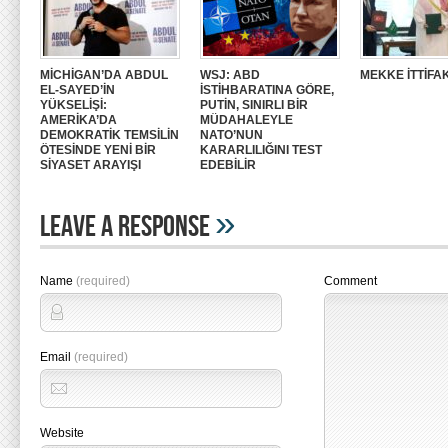
MİCHİGAN’DA ABDUL
WSJ: ABD
MEKKE İTTİFAK
EL-SAYED’İN
İSTİHBARATINA GÖRE,
YÜKSELİŞİ:
PUTİN, SINIRLI BİR
AMERİKA’DA
MÜDAHALEYLE
DEMOKRATİK TEMSİLİN
NATO’NUN
ÖTESİNDE YENİ BİR
KARARLILIĞINI TEST
SİYASET ARAYIŞI
EDEBİLİR
»
Leave A Response
Name
(required)
Comment
Email
(required)
Website