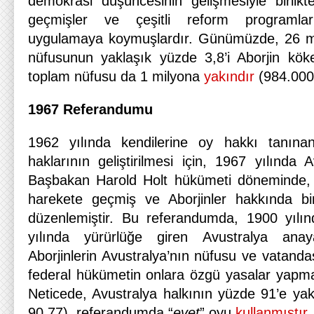
demokrasi düşüncesinin gelişmesiyle birlik
geçmişler ve çeşitli reform programlar
uygulamaya koymuşlardır. Günümüzde, 26 mi
nüfusunun yaklaşık yüzde 3,8’i Aborjin köken
toplam nüfusu da 1 milyona
yakındır
(984.000
1967 Referandumu
1962 yılında kendilerine oy hakkı tanınan 
haklarının geliştirilmesi için, 1967 yılında A
Başbakan Harold Holt hükümeti döneminde,
harekete geçmiş ve Aborjinler hakkında b
düzenlemiştir. Bu referandumda, 1900 yılın
yılında yürürlüğe giren Avustralya anayas
Aborjinlerin Avustralya’nın nüfusu ve vatanda
federal hükümetin onlara özgü yasalar yapmas
Neticede, Avustralya halkının yüzde 91’e ya
90,77), referandumda “
evet
” oyu
kullanmıştır
.