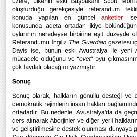
üzere, ülkenin eski Başbakanı Scott Morr
oluşturduğu gerekçesiyle referandum tekl
konuda yapılan en güncel
anketler
ise,
konusunda adeta ortadan ikiye bölündüğü
oylarının neredeyse birbirine eşit düzeyde o
Referandumu İngiliz
The Guardian
gazetesi i
Davis ise, bunun eski Avustralya ile yeni 
mücadele olduğunu ve “
evet
” oyu çıkmasının
çok faydalı olacağını yazmıştır.
Sonuç
Sonuç olarak, halkların gönüllü desteği ve ö
demokratik rejimlerin insan hakları bağlamında
ortadadır. Bu nedenle, Avustralya’da da geçm
ders alınarak Aborjinler ve diğer yerli halkları
ve geliştirilmesine destek olunması dünyaya gü