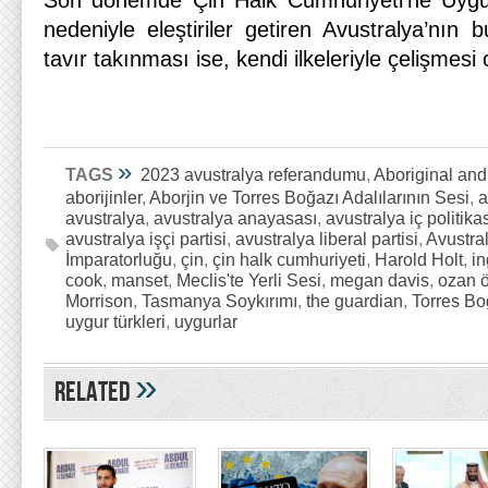
Son dönemde Çin Halk Cumhuriyeti’ne Uygurla
nedeniyle eleştiriler getiren Avustralya’nın b
tavır takınması ise, kendi ilkeleriyle çelişmesi o
»
TAGS
2023 avustralya referandumu
,
Aboriginal and 
aborijinler
,
Aborjin ve Torres Boğazı Adalılarının Sesi
,
a
avustralya
,
avustralya anayasası
,
avustralya iç politika
avustralya işçi partisi
,
avustralya liberal partisi
,
Avustral
İmparatorluğu
,
çin
,
çin halk cumhuriyeti
,
Harold Holt
,
in
cook
,
manset
,
Meclis'te Yerli Sesi
,
megan davis
,
ozan 
Morrison
,
Tasmanya Soykırımı
,
the guardian
,
Torres Bo
uygur türkleri
,
uygurlar
»
Related