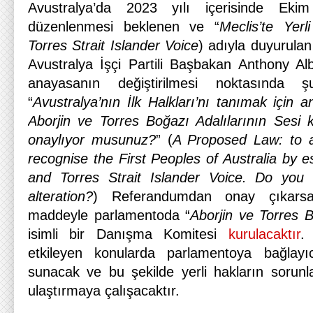
Avustralya’da 2023 yılı içerisinde Eki
düzenlenmesi beklenen ve “
Meclis’te Yerl
Torres Strait Islander Voice
) adıyla duyurula
Avustralya İşçi Partili Başbakan Anthony A
anayasanın değiştirilmesi noktasında ş
“
Avustralya’nın İlk Halkları’nı tanımak için a
Aborjin ve Torres Boğazı Adalılarının Sesi k
onaylıyor musunuz?
” (
A Proposed Law: to al
recognise the First Peoples of Australia by es
and Torres Strait Islander Voice. Do you
alteration?
) Referandumdan onay çıkarsa
maddeyle parlamentoda “
Aborjin ve Torres B
isimli bir Danışma Komitesi
kurulacaktır
.
etkileyen konularda parlamentoya bağlayıc
sunacak ve bu şekilde yerli hakların sorun
ulaştırmaya çalışacaktır.