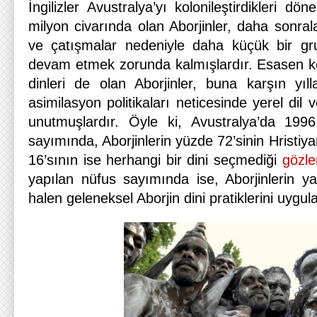
İngilizler Avustralya’yı kolonileştirdikleri d
milyon civarında olan Aborjinler, daha sonrala
ve çatışmalar nedeniyle daha küçük bir gr
devam etmek zorunda kalmışlardır. Esasen ken
dinleri de olan Aborjinler, buna karşın yıll
asimilasyon politikaları neticesinde yerel dil 
unutmuşlardır. Öyle ki, Avustralya’da 1996
sayımında, Aborjinlerin yüzde 72’sinin Hristiy
16’sının ise herhangi bir dini seçmediği
gözle
yapılan nüfus sayımında ise, Aborjinlerin y
halen geleneksel Aborjin dini pratiklerini uygulad