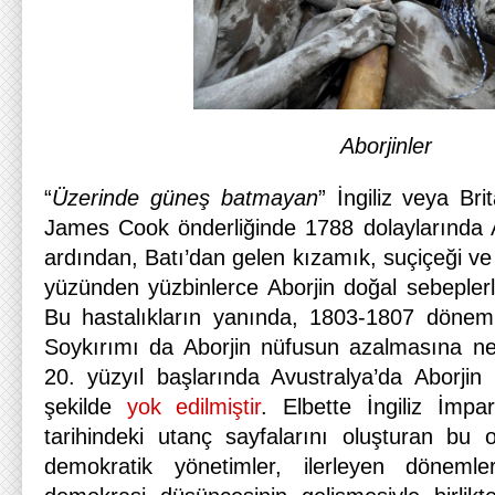
Aborjinler
“
Üzerinde güneş batmayan
” İngiliz veya Br
James Cook önderliğinde 1788 dolaylarında A
ardından, Batı’dan gelen kızamık, suçiçeği ve g
yüzünden yüzbinlerce Aborjin doğal sebeplerl
Bu hastalıkların yanında, 1803-1807 döne
Soykırımı da Aborjin nüfusun azalmasına n
20. yüzyıl başlarında Avustralya’da Aborjin
şekilde
yok edilmiştir
. Elbette İngiliz İmpa
tarihindeki utanç sayfalarını oluşturan bu 
demokratik yönetimler, ilerleyen döneml