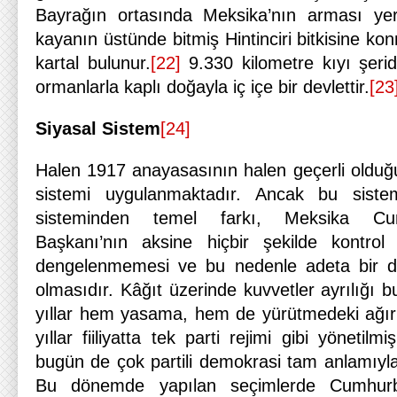
Bayrağın ortasında Meksika’nın arması yer
kayanın üstünde bitmiş Hintinciri bitkisine ko
kartal bulunur.
[22]
9.330 kilometre kıyı şerid
ormanlarla kaplı doğayla iç içe bir devlettir.
[23
Siyasal Sistem
[24]
Halen 1917 anayasasının halen geçerli olduğ
sistemi uygulanmaktadır. Ancak bu siste
sisteminden temel farkı, Meksika Cu
Başkanı’nın aksine hiçbir şekilde kontro
dengelenmemesi ve bu nedenle adeta bir dik
olmasıdır. Kâğıt üzerinde kuvvetler ayrılığı 
yıllar hem yasama, hem de yürütmedeki ağırl
yıllar fiiliyatta tek parti rejimi gibi yöneti
bugün de çok partili demokrasi tam anlamıyl
Bu dönemde yapılan seçimlerde Cumhurba