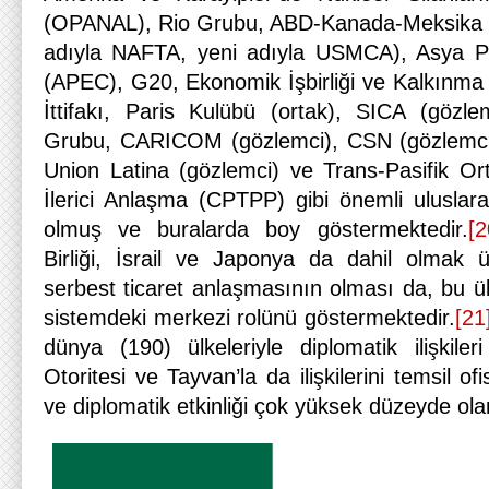
(OPANAL), Rio Grubu, ABD-Kanada-Meksika Ti
adıyla NAFTA, yeni adıyla USMCA), Asya Pas
(APEC), G20, Ekonomik İşbirliği ve Kalkınma
İttifakı, Paris Kulübü (ortak), SICA (gözl
Grubu, CARICOM (gözlemci), CSN (gözlemci
Union Latina (gözlemci) ve Trans-Pasifik Ort
İlerici Anlaşma (CPTPP) gibi önemli uluslara
olmuş ve buralarda boy göstermektedir.
[2
Birliği, İsrail ve Japonya da dahil olmak 
serbest ticaret anlaşmasının olması da, bu ü
sistemdeki merkezi rolünü göstermektedir.
[21
dünya (190) ülkeleriyle diplomatik ilişkiler
Otoritesi ve Tayvan’la da ilişkilerini temsil ofi
ve diplomatik etkinliği çok yüksek düzeyde olan 