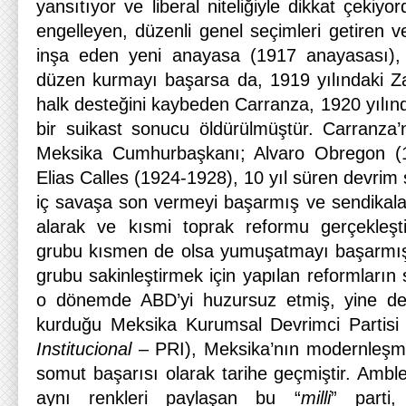
yansıtıyor ve liberal niteliğiyle dikkat çekiy
engelleyen, düzenli genel seçimleri getiren v
inşa eden yeni anayasa (1917 anayasası), ü
düzen kurmayı başarsa da, 1919 yılındaki Za
halk desteğini kaybeden Carranza, 1920 yılın
bir suikast sonucu öldürülmüştür. Carranza’n
Meksika Cumhurbaşkanı; Alvaro Obregon (1
Elias Calles (1924-1928), 10 yıl süren devrim
iç savaşa son vermeyi başarmış ve sendikalar
alarak ve kısmi toprak reformu gerçekleşti
grubu kısmen de olsa yumuşatmayı başarmışl
grubu sakinleştirmek için yapılan reformların 
o dönemde ABD’yi huzursuz etmiş, yine de
kurduğu Meksika Kurumsal Devrimci Partisi 
Institucional
– PRI), Meksika’nın modernleşme
somut başarısı olarak tarihe geçmiştir. Ambl
aynı renkleri paylaşan bu “
milli
” parti