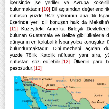
içerisinde ise yerliler ve Avrupa kökenlil
bulunmaktadır.
[10]
Dil açısından değerlendiril
nüfusun yüzde 94’e yakınının ana dili İspa
üzerinde yerli dili konuşan halk da Meksika
[11]
Kuzeydeki Amerika Birleşik Devletleri’
bulunan Guetamala ve Belize gibi ülkelerle
dünyanın en kalabalık İspanyolca konuşulan ü
bulundurmaktadır. Dini-mezhebi açıdan du
yüzde 78’lik Katolik nüfusun yanı sıra, yü
nüfustan söz edilebilir.
[12]
Ülkenin para bi
pesosudur.
[13]