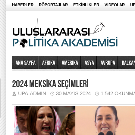
HABERLER
RÖPORTAJLAR
ETKİNLİKLER
VIDEOLAR
UP
Ana Sayfa
AFRİKA
AMERİKA
ASYA
AVRUPA
BALKA
2024 MEKSİKA SEÇİMLERİ
UPA-ADMIN
30 MAYIS 2024
1.542 OKUNM