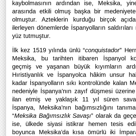
kaybolmasının ardından ise, Meksika, yine
arasında etkili olmuş başka bir medeniyete
olmuştur. Azteklerin kurduğu birçok açıd
ilerleyen dönemlerde İspanyolların saldırılar
yüz tutmuştur.
İlk kez 1519 yılında ünlü “
conquistador
” Hern
Meksika, bu tarihten itibaren İspanyol kol
geçmiş ve yaşanan büyük kıyımların ardı
Hıristiyanlık ve İspanyolca hâkim unsur hali
kadar İspanyolların sıkı kontrolünde kalan Me
nedeniyle İspanya’nın zayıf düşmesi üzerine
ilan etmiş ve yaklaşık 11 yıl süren sava
İspanya, Meksika’nın bağımsızlığını tanıma
“
Meksika Bağımsızlık Savaşı
” olarak da geç
ise, ülkede siyasi istikrar hemen tesis ed
boyunca Meksika’da kısa ömürlü iki İmparat