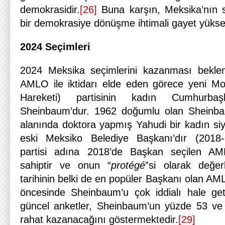
demokrasidir.
[26]
Buna karşın, Meksika’nın s
bir demokrasiye dönüşme ihtimali gayet yüksek
2024 Seçimleri
2024 Meksika seçimlerini kazanması bekle
AMLO ile iktidarı elde eden görece yeni Mo
Hareketi) partisinin kadın Cumhurba
Sheinbaum’dur. 1962 doğumlu olan Sheinbau
alanında doktora yapmış Yahudi bir kadın si
eski Meksiko Belediye Başkanı’dır (2018-
partisi adına 2018’de Başkan seçilen A
sahiptir ve onun “
protégé
”si olarak değerl
tarihinin belki de en popüler Başkanı olan AM
öncesinde Sheinbaum’u çok iddialı hale geti
güncel anketler, Sheinbaum’un yüzde 53 ve 
rahat kazanacağını göstermektedir.
[29]