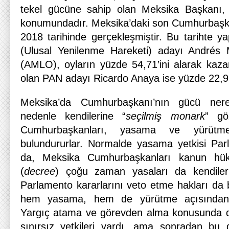
tekel gücüne sahip olan Meksika Başkanı, ü
konumundadır. Meksika’daki son Cumhurbaşk
2018 tarihinde gerçekleşmiştir. Bu tarihte y
(Ulusal Yenilenme Hareketi) adayı Andrés
(AMLO), oyların yüzde 54,71’ini alarak kazan
olan PAN adayı Ricardo Anaya ise yüzde 22,91
Meksika’da Cumhurbaşkanı’nın gücü nere
nedenle kendilerine “
seçilmiş monark
” gö
Cumhurbaşkanları, yasama ve yürütme y
bulundururlar. Normalde yasama yetkisi Par
da, Meksika Cumhurbaşkanları kanun hük
(
decree
) çoğu zaman yasaları da kendileri
Parlamento kararlarını veto etme hakları da b
hem yasama, hem de yürütme açısından 
Yargıç atama ve görevden alma konusunda 
sınırsız yetkileri vardı, ama sonradan bu 