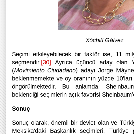
Xóchitl Gálvez
Seçimi etkileyebilecek bir faktör ise, 11 mil
seçmendir.
[30]
Ayrıca üçüncü aday olan Yur
(
Movimiento Ciudadano
) adayı Jorge Máyne
beklenmemekte ve oy oranının yüzde 10’ları 
öngörülmektedir. Bu anlamda, Sheinbaum
beklendiği seçimlerin açık favorisi Sheinbaum’
Sonuç
Sonuç olarak, önemli bir devlet olan ve Türkiye 
Meksika’daki Başkanlık seçimleri, Türkiye 