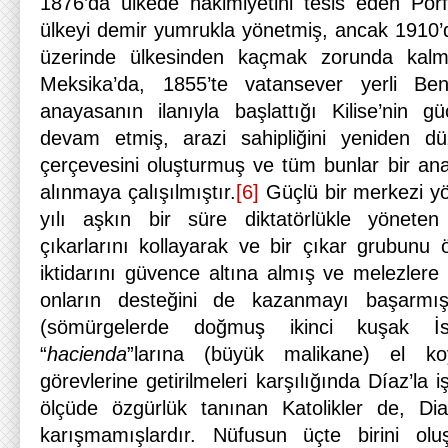
1876’da ülkede hâkimiyetini tesis eden Porf
ülkeyi demir yumrukla yönetmiş, ancak 1910’
üzerinde ülkesinden kaçmak zorunda kalmı
Meksika’da, 1855’te vatansever yerli Ben
anayasanın ilanıyla başlattığı Kilise’nin g
devam etmiş, arazi sahipliğini yeniden dü
çerçevesini oluşturmuş ve tüm bunlar bir ana
alınmaya çalışılmıştır.
[6]
Güçlü bir merkezi yö
yılı aşkın bir süre diktatörlükle yöneten 
çıkarlarını kollayarak ve bir çıkar grubunu 
iktidarını güvence altına almış ve melezlere 
onların desteğini de kazanmayı başarmıştır
(sömürgelerde doğmuş ikinci kuşak İsp
“
hacienda
”larına (büyük malikane) el 
görevlerine getirilmeleri karşılığında Díaz’la iş
ölçüde özgürlük tanınan Katolikler de, Diaz’
karışmamışlardır. Nüfusun üçte birini oluş