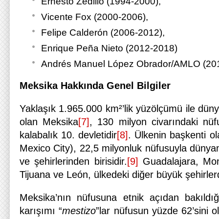
Ernesto Zedillo (1994-2000),
Vicente Fox (2000-2006),
Felipe Calderón (2006-2012),
Enrique Peña Nieto (2012-2018)
Andrés Manuel López Obrador/AMLO (201
Meksika Hakkında Genel Bilgiler
Yaklaşık 1.965.000 km²’lik yüzölçümü ile düny
olan Meksika
[7]
, 130 milyon civarındaki nü
kalabalık 10. devletidir
[8]
. Ülkenin başkenti ol
Mexico City), 22,5 milyonluk nüfusuyla dünya
ve şehirlerinden birisidir.
[9]
Guadalajara, Mont
Tijuana ve León, ülkedeki diğer büyük şehirlerd
Meksika’nın nüfusuna etnik açıdan bakıldığı
karışımı “
mestizo
”lar nüfusun yüzde 62’sini o