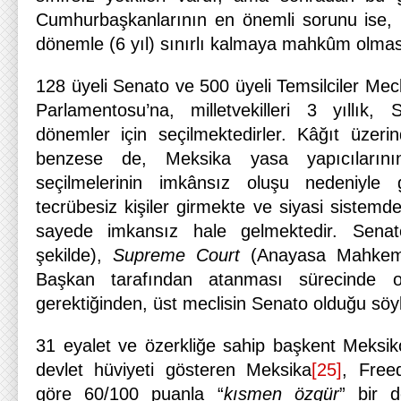
Cumhurbaşkanlarının en önemli sorunu ise, ik
dönemle (6 yıl) sınırlı kalmaya mahkûm olmas
128 üyeli Senato ve 500 üyeli Temsilciler Mec
Parlamentosu’na, milletvekilleri 3 yıllık, 
dönemler için seçilmektedirler. Kâğıt üzer
benzese de, Meksika yasa yapıcıların
seçilmelerinin imkânsız oluşu nedeniyle 
tecrübesiz kişiler girmekte ve siyasi sistemde
sayede imkansız hale gelmektedir. Sena
şekilde),
Supreme Court
(Anayasa Mahkeme
Başkan tarafından atanması sürecinde o
gerektiğinden, üst meclisin Senato olduğu söyl
31 eyalet ve özerkliğe sahip başkent Meksiko
devlet hüviyeti gösteren Meksika
[25]
, Free
göre 60/100 puanla “
kısmen özgür
” bir d