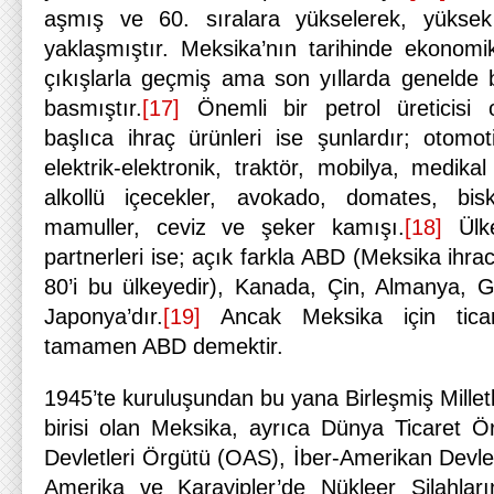
aşmış ve 60. sıralara yükselerek, yüksek g
yaklaşmıştır. Meksika’nın tarihinde ekonomik
çıkışlarla geçmiş ama son yıllarda genelde
basmıştır.
[17]
Önemli bir petrol üreticisi 
başlıca ihraç ürünleri ise şunlardır; otom
elektrik-elektronik, traktör, mobilya, medikal
alkollü içecekler, avokado, domates, biskü
mamuller, ceviz ve şeker kamışı.
[18]
Ülke
partnerleri ise; açık farkla ABD (Meksika ihr
80’i bu ülkeyedir), Kanada, Çin, Almanya, 
Japonya’dır.
[19]
Ancak Meksika için tica
tamamen ABD demektir.
1945’te kuruluşundan bu yana Birleşmiş Milletl
birisi olan Meksika, ayrıca Dünya Ticaret 
Devletleri Örgütü (OAS), İber-Amerikan Devlet
Amerika ve Karayipler’de Nükleer Silahlar