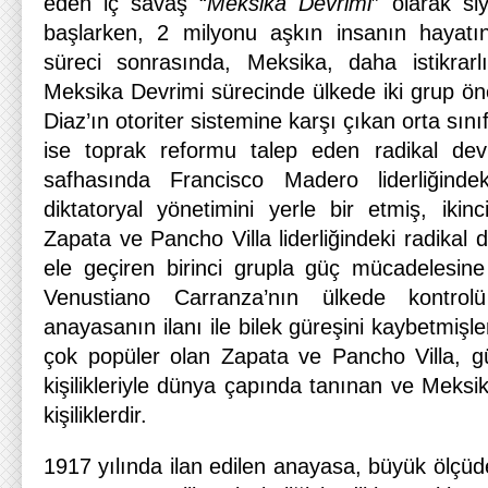
eden iç savaş “
Meksika Devrimi
” olarak si
başlarken, 2 milyonu aşkın insanın hayatın
süreci sonrasında, Meksika, daha istikrarl
Meksika Devrimi sürecinde ülkede iki grup öne 
Diaz’ın otoriter sistemine karşı çıkan orta sınıf
ise toprak reformu talep eden radikal devri
safhasında Francisco Madero liderliğindek
diktatoryal yönetimini yerle bir etmiş, ikin
Zapata ve Pancho Villa liderliğindeki radikal 
ele geçiren birinci grupla güç mücadelesin
Venustiano Carranza’nın ülkede kontro
anayasanın ilanı ile bilek güreşini kaybetmiş
çok popüler olan Zapata ve Pancho Villa, g
kişilikleriyle dünya çapında tanınan ve Meksi
kişiliklerdir.
1917 yılında ilan edilen anayasa, büyük ölçüde b