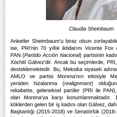
Claudia Sheinbaum
Anketler Sheimbaum’u biraz olsun zorlayabi
ise, PRI’nin 70 yıllık iktidarını Vicente Fo
PAN (
Partido Acción Nacional
) partisinin ka
Xóchitl Gálvez’dir. Ancak bu seçimlerde, PRI
desteklemektedir. Bu, Meksika siyaseti adına t
AMLO ve partisi Morena’nın etkisiyle Mek
yeniden hizalanma (
realignment
) olduğun
rekabette, geleneksel partiler (PRI ile PAN), 
olan Morena’ya karşı konumlanmaktadır. 
köklerden gelen bir iş kadını olan Gálvez, da
Başkanlığı (2015-2018) ve Senatörlük (2018