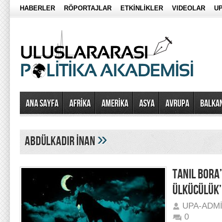
HABERLER
RÖPORTAJLAR
ETKİNLİKLER
VIDEOLAR
UP
Ana Sayfa
AFRİKA
AMERİKA
ASYA
AVRUPA
BALKA
»
Abdülkadir İnan
TANIL BORA
ÜLKÜCÜLÜK’
UPA-ADM
0