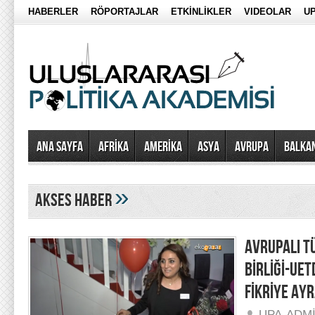
HABERLER
RÖPORTAJLAR
ETKİNLİKLER
VIDEOLAR
UP
Ana Sayfa
AFRİKA
AMERİKA
ASYA
AVRUPA
BALKA
»
Akses Haber
AVRUPALI 
BİRLİĞİ-UE
FİKRİYE AY
UPA-ADM