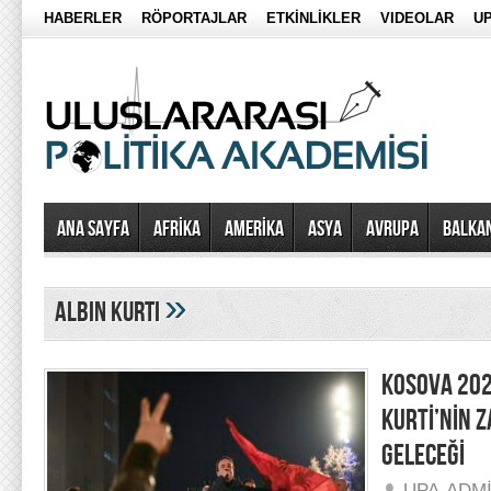
HABERLER
RÖPORTAJLAR
ETKİNLİKLER
VIDEOLAR
UP
Ana Sayfa
AFRİKA
AMERİKA
ASYA
AVRUPA
BALKA
»
albin kurti
KOSOVA 202
KURTİ’NİN Z
GELECEĞİ
UPA-ADM