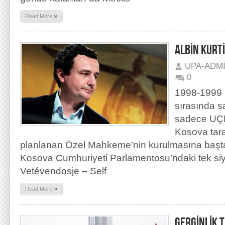
»
Read More
ALBİN KURTİ
UPA-ADM
0
1998-1999 
sırasında s
sadece UÇK 
Kosova tara
planlanan Özel Mahkeme’nin kurulmasına başta
Kosova Cumhuriyeti Parlamentosu’ndaki tek si
Vetévendosje – Self
»
Read More
GERGİNLİK 