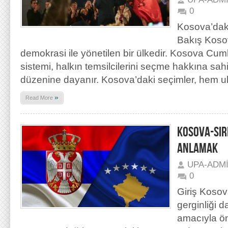
0
Kosova’dak
Bakış Kosov
demokrasi ile yönetilen bir ülkedir. Kosova Cumh
sistemi, halkın temsilcilerini seçme hakkına sah
düzenine dayanır. Kosova’daki seçimler, hem ul
»
Read More
KOSOVA-SIR
ANLAMAK
UPA-ADM
0
Giriş Kosov
gerginliği 
amacıyla ön