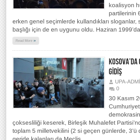
koalisyon h
partilerinin
erken genel seçimlerde kullandıkları sloganlar
başlığı için de en uygunu oldu. Haziran 1999’
»
Read More
KOSOVA’DA 
GİDİŞ
UPA-ADM
0
30 Kasım 20
Cumhuriyet
demokrasin
çoksesliliği keserek, Birleşik Muhalefet Partis
toplam 5 milletvekilini (2 si geçen günlerde, 3’ü
geride kalanları da Meclis