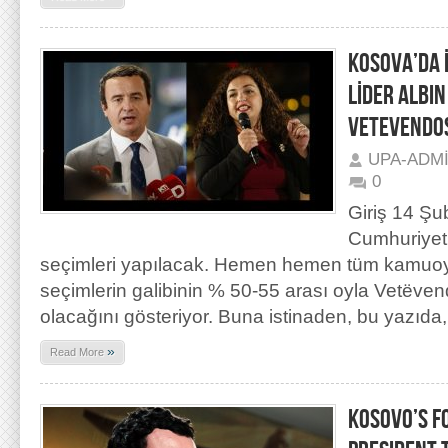
KOSOVA’DA İ
LİDER ALBIN
VETEVENDOS
UPA-ADM
0
Giriş 14 Ş
Cumhuriyet
seçimleri yapılacak. Hemen hemen tüm kamuoyu
seçimlerin galibinin % 50-55 arası oyla Vetëven
olacağını gösteriyor. Buna istinaden, bu yazıda,
»
Read More
KOSOVO’S F