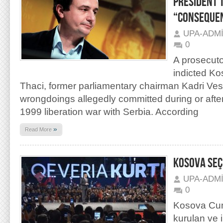
PRESIDENT 
“CONSEQUEN
UPA-ADM
0
A prosecut
indicted K
Thaci, former parliamentary chairman Kadri Vesel
wrongdoings allegedly committed during or afte
1999 liberation war with Serbia. According
»
Read More
KOSOVA SEÇİ
UPA-ADM
0
Kosova Cum
kurulan ve 