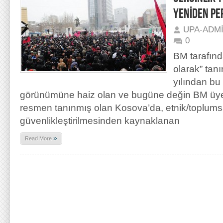
YENİDEN PE
UPA-ADM
0
BM tarafınd
olarak” ta
yılından bu
görünümüne haiz olan ve bugüne değin BM üyes
resmen tanınmış olan Kosova’da, etnik/toplumsa
güvenlikleştirilmesinden kaynaklanan
»
Read More