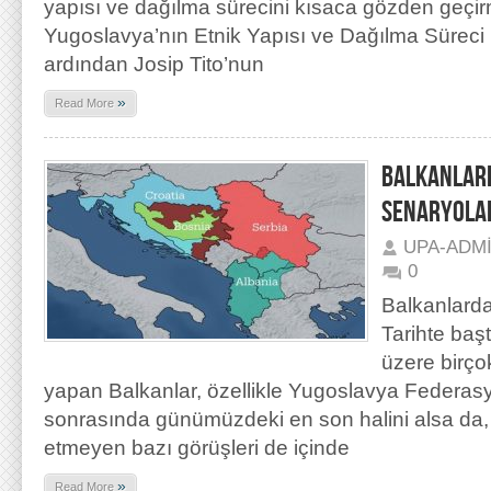
yapısı ve dağılma sürecini kısaca gözden geçir
Yugoslavya’nın Etnik Yapısı ve Dağılma Süreci 
ardından Josip Tito’nun
»
Read More
BALKANLARD
SENARYOLAR
UPA-ADM
0
Balkanlarda
Tarihte baş
üzere birçok
yapan Balkanlar, özellikle Yugoslavya Federasy
sonrasında günümüzdeki en son halini alsa da, 
etmeyen bazı görüşleri de içinde
»
Read More