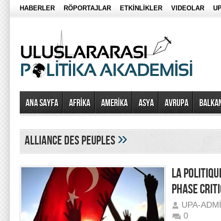
HABERLER
RÖPORTAJLAR
ETKİNLİKLER
VIDEOLAR
UP
Ana Sayfa
AFRİKA
AMERİKA
ASYA
AVRUPA
BALKA
»
Alliance des peuples
LA POLITIQ
PHASE CRIT
UPA-ADM
0