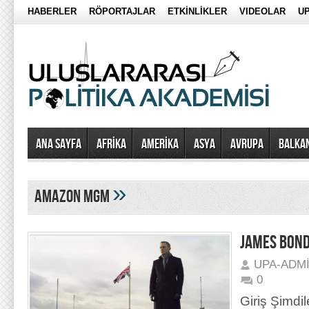
HABERLER
RÖPORTAJLAR
ETKİNLİKLER
VIDEOLAR
UP
Ana Sayfa
AFRİKA
AMERİKA
ASYA
AVRUPA
BALKA
»
amazon mgm
JAMES BOND 
UPA-ADM
0
Giriş Şimdil