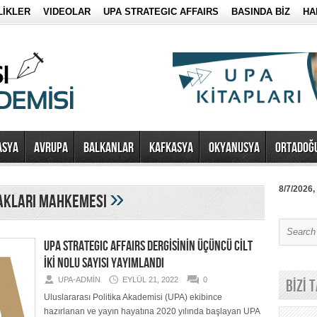
LİKLER
VIDEOLAR
UPA STRATEGIC AFFAIRS
BASINDA BİZ
HA
ASYA
AVRUPA
BALKANLAR
KAFKASYA
OKYANUSYA
ORTADOĞ
»
8/7/2026,
Hakları Mahkemesi
UPA STRATEGIC AFFAIRS DERGİSİNİN ÜÇÜNCÜ CİLT
İKİ NOLU SAYISI YAYIMLANDI
UPA-ADMIN
EYLÜL 21, 2022
0
BİZİ 
Uluslararası Politika Akademisi (UPA) ekibince
hazırlanan ve yayın hayatına 2020 yılında başlayan UPA