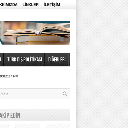
KKIMIZDA
LİNKLER
İLETİŞİM
U
TÜRK DIŞ POLİTİKASI
DİĞERLERİ
 9:02:27 PM
TAKİP EDİN