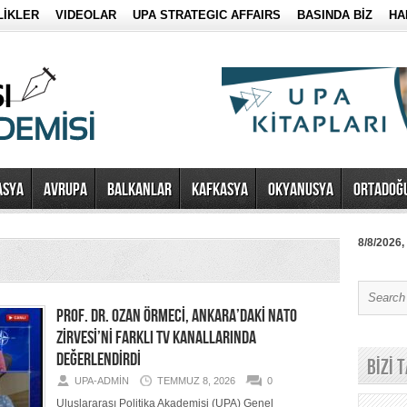
LİKLER
VIDEOLAR
UPA STRATEGIC AFFAIRS
BASINDA BİZ
HA
ASYA
AVRUPA
BALKANLAR
KAFKASYA
OKYANUSYA
ORTADOĞ
8/8/2026,
PROF. DR. OZAN ÖRMECİ, ANKARA’DAKİ NATO
ZİRVESİ’Nİ FARKLI TV KANALLARINDA
DEĞERLENDİRDİ
BİZİ 
UPA-ADMIN
TEMMUZ 8, 2026
0
Uluslararası Politika Akademisi (UPA) Genel