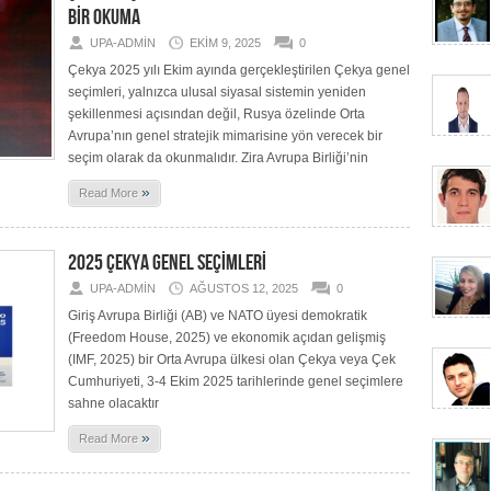
BİR OKUMA
UPA-ADMIN
EKIM 9, 2025
0
Çekya 2025 yılı Ekim ayında gerçekleştirilen Çekya genel
seçimleri, yalnızca ulusal siyasal sistemin yeniden
şekillenmesi açısından değil, Rusya özelinde Orta
Avrupa’nın genel stratejik mimarisine yön verecek bir
seçim olarak da okunmalıdır. Zira Avrupa Birliği’nin
»
Read More
2025 ÇEKYA GENEL SEÇİMLERİ
UPA-ADMIN
AĞUSTOS 12, 2025
0
Giriş Avrupa Birliği (AB) ve NATO üyesi demokratik
(Freedom House, 2025) ve ekonomik açıdan gelişmiş
(IMF, 2025) bir Orta Avrupa ülkesi olan Çekya veya Çek
Cumhuriyeti, 3-4 Ekim 2025 tarihlerinde genel seçimlere
sahne olacaktır
»
Read More