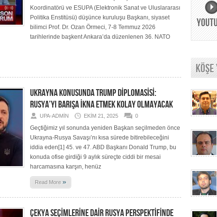
Koordinatörü ve ESUPA (Elektronik Sanat ve Uluslararası
Politika Enstitüsü) düşünce kuruluşu Başkanı, siyaset
YOUT
bilimci Prof. Dr. Ozan Örmeci, 7-8 Temmuz 2026
tarihlerinde başkent Ankara’da düzenlenen 36. NATO
KÖŞE
UKRAYNA KONUSUNDA TRUMP DİPLOMASİSİ:
RUSYA’YI BARIŞA İKNA ETMEK KOLAY OLMAYACAK
UPA-ADMIN
EKIM 21, 2025
0
Geçtiğimiz yıl sonunda yeniden Başkan seçilmeden önce
Ukrayna-Rusya Savaşı’nı kısa sürede bitirebileceğini
iddia eden[1] 45. ve 47. ABD Başkanı Donald Trump, bu
konuda ofise girdiği 9 aylık süreçte ciddi bir mesai
harcamasına karşın, henüz
»
Read More
ÇEKYA SEÇİMLERİNE DAİR RUSYA PERSPEKTİFİNDE