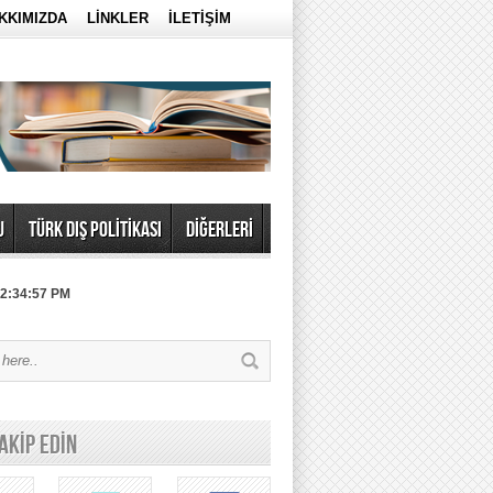
KKIMIZDA
LİNKLER
İLETİŞİM
U
TÜRK DIŞ POLİTİKASI
DİĞERLERİ
 2:34:57 PM
TAKİP EDİN