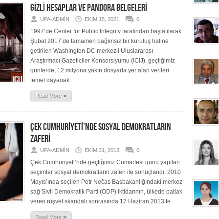
GİZLİ HESAPLAR VE PANDORA BELGELERİ
UPA-ADMIN
EKIM 15, 2021
0
1997’de Center for Public Integrity tarafından başlatılarak
Şubat 2017’de tamamen bağımsız bir kuruluş haline
getirilen Washington DC merkezli Uluslararası
Araştırmacı Gazeticiler Konsorsiyumu (ICIJ), geçtiğimiz
günlerde, 12 milyona yakın dosyada yer alan verileri
temel dayanak
»
Read More
ÇEK CUMHURİYETİ’NDE SOSYAL DEMOKRATLARIN
ZAFERİ
UPA-ADMIN
EKIM 31, 2013
0
Çek Cumhuriyeti’nde geçtiğimiz Cumartesi günü yapılan
seçimler sosyal demokratların zaferi ile sonuçlandı. 2010
Mayıs’ında seçilen Petr Nečas Başbakanlığındaki merkez
sağ Sivil Demokratik Parti (ODP) iktidarının, ülkede patlak
veren rüşvet skandalı sonrasında 17 Haziran 2013’te
»
Read More