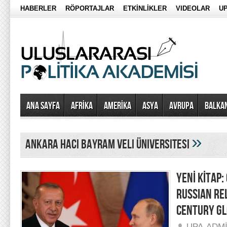
HABERLER
RÖPORTAJLAR
ETKİNLİKLER
VIDEOLAR
UP
Ana Sayfa
AFRİKA
AMERİKA
ASYA
AVRUPA
BALKA
»
Ankara Hacı Bayram Veli Üniversitesi
YENİ KİTAP
RUSSIAN RE
CENTURY GL
UPA-ADM