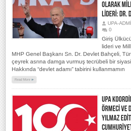
OLARAK MİL
LİDERİ: DR.
UPA-ADM
0
Giriş Ülkü
lideri ve Mil
MHP Genel Başkanı Sn. Dr. Devlet Bahçeli, Türk
çeyrek asrına damga vurmuş tecrübeli bir siyasi
Hakkında “devlet adamı” tabirini kullanmamın
»
Read More
UPA KOORDİ
ÖRMECİ VE D
YILMAZ EDİ
CUMHURİYET’