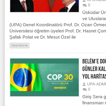
0
Üsküdar Üni
ve Uluslara
(UPA) Genel Koordinatörü Prof. Dr. Ozan Örmeci
Üniversitesi öğretim üyeleri Prof. Dr. Hasret Ç
Şafak Polat ve Dr. Mesut Özel ile
»
Read More
BELÉM’E DOĞ
GÜNLER KAL
YOL HARİTA
UPA-ADM
0
Giriş Sera g
finansman ra