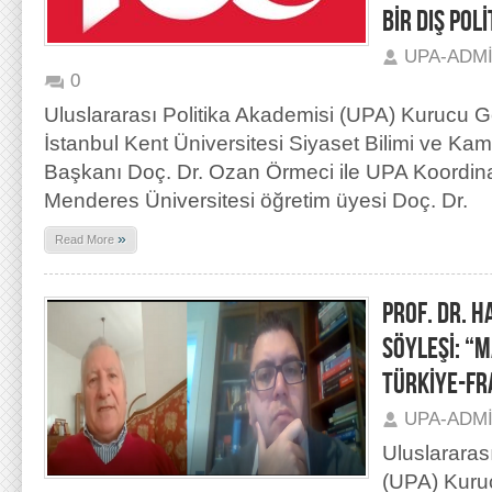
BİR DIŞ POL
UPA-ADM
0
Uluslararası Politika Akademisi (UPA) Kurucu 
İstanbul Kent Üniversitesi Siyaset Bilimi ve K
Başkanı Doç. Dr. Ozan Örmeci ile UPA Koordin
Menderes Üniversitesi öğretim üyesi Doç. Dr.
»
Read More
PROF. DR. 
SÖYLEŞİ: “
TÜRKİYE-FRA
UPA-ADM
Uluslararas
(UPA) Kuru