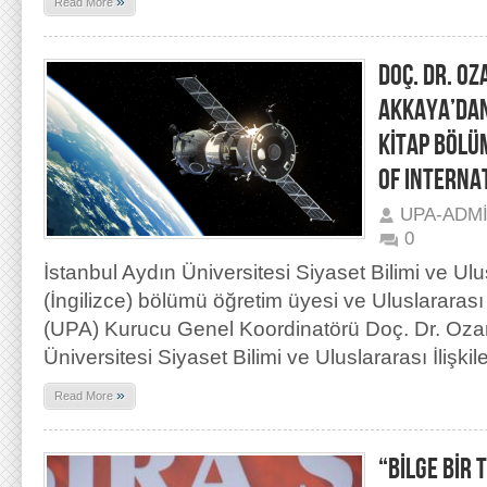
»
Read More
DOÇ. DR. O
AKKAYA’DAN
KİTAP BÖLÜ
OF INTERNA
UPA-ADM
0
İstanbul Aydın Üniversitesi Siyaset Bilimi ve Ulusl
(İngilizce) bölümü öğretim üyesi ve Uluslararası
(UPA) Kurucu Genel Koordinatörü Doç. Dr. Oza
Üniversitesi Siyaset Bilimi ve Uluslararası İlişki
»
Read More
“BİLGE BİR