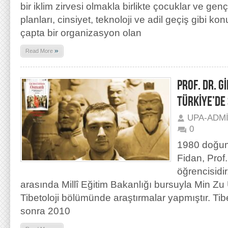
bir iklim zirvesi olmakla birlikte çocuklar ve genç
planları, cinsiyet, teknoloji ve adil geçiş gibi kon
çapta bir organizasyon olan
»
Read More
PROF. DR. G
TÜRKİYE’DE 
UPA-ADM
0
1980 doğuml
Fidan, Prof.
öğrencisidir
arasında Millî Eğitim Bakanlığı bursuyla Min Zu
Tibetoloji bölümünde araştırmalar yapmıştır. Tibe
sonra 2010