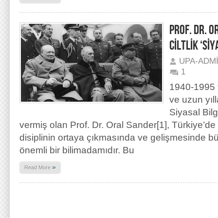
PROF. DR. O
CİLTLİK ‘SİY
UPA-ADM
1
1940-1995 y
ve uzun yıl
Siyasal Bilg
vermiş olan Prof. Dr. Oral Sander[1], Türkiye’de U
disiplinin ortaya çıkmasında ve gelişmesinde b
önemli bir bilimadamıdır. Bu
»
Read More