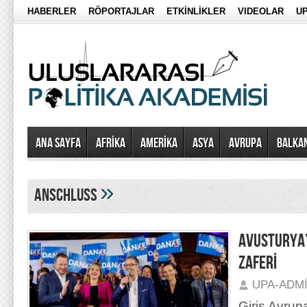
HABERLER
RÖPORTAJLAR
ETKİNLİKLER
VIDEOLAR
UP
Ana Sayfa
AFRİKA
AMERİKA
ASYA
AVRUPA
BALKA
»
Anschluss
AVUSTURYA’
ZAFERİ
UPA-ADM
Giriş Avrup