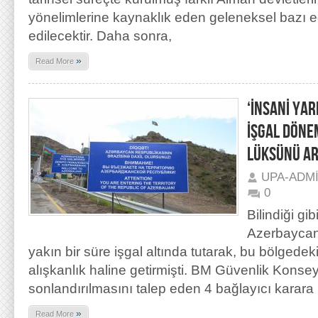
yönelimlerine kaynaklık eden geleneksel bazı e
edilecektir. Daha sonra,
»
Read More
‘İNSANİ YA
İŞGAL DÖNE
LÜKSÜNÜ A
UPA-ADM
0
Bilindiği gi
Azerbaycan 
yakın bir süre işgal altında tutarak, bu bölgedeki 
alışkanlık haline getirmişti. BM Güvenlik Konseyi
sonlandırılmasını talep eden 4 bağlayıcı kara
»
Read More