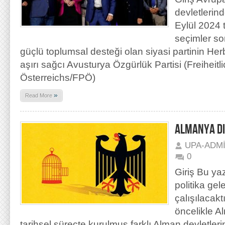
devletlerin
Eylül 2024 
seçimler s
güçlü toplumsal desteği olan siyasi partinin Herbe
aşırı sağcı Avusturya Özgürlük Partisi (Freiheitl
Österreichs/FPÖ)
»
Read More
ALMANYA DI
UPA-ADM
0
Giriş Bu ya
politika ge
çalışılacak
öncelikle 
tarihsel süreçte kurulmuş farklı Alman devletlerin