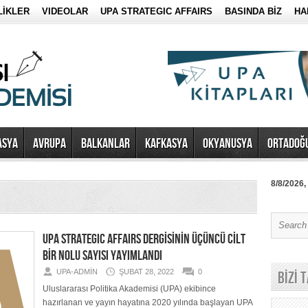
LİKLER
VIDEOLAR
UPA STRATEGIC AFFAIRS
BASINDA BİZ
HA
ASYA
AVRUPA
BALKANLAR
KAFKASYA
OKYANUSYA
ORTADOĞ
8/8/2026,
UPA STRATEGIC AFFAIRS DERGİSİNİN ÜÇÜNCÜ CİLT
BİR NOLU SAYISI YAYIMLANDI
UPA-ADMIN
ŞUBAT 28, 2022
0
BİZİ 
Uluslararası Politika Akademisi (UPA) ekibince
hazırlanan ve yayın hayatına 2020 yılında başlayan UPA