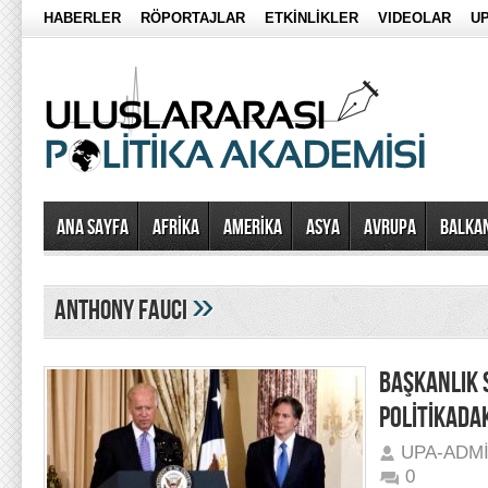
HABERLER
RÖPORTAJLAR
ETKİNLİKLER
VIDEOLAR
UP
Ana Sayfa
AFRİKA
AMERİKA
ASYA
AVRUPA
BALKA
»
anthony fauci
BAŞKANLIK S
POLİTİKADAK
UPA-ADM
0