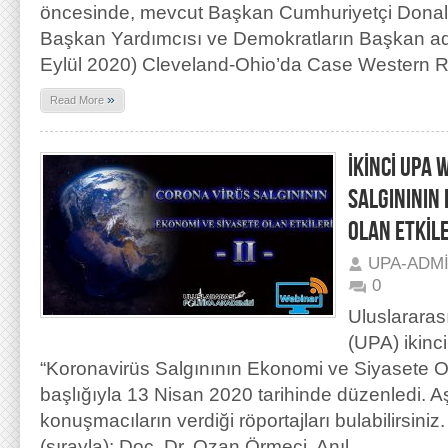
öncesinde, mevcut Başkan Cumhuriyetçi Donald
Başkan Yardımcısı ve Demokratların Başkan ad
Eylül 2020) Cleveland-Ohio’da Case Western 
»
Read More
İKİNCİ UPA 
SALGINININ
OLAN ETKİLE
UPA-ADM
0
Uluslararas
(UPA) ikinci
“Koronavirüs Salgınının Ekonomi ve Siyasete Ol
başlığıyla 13 Nisan 2020 tarihinde düzenledi. A
konuşmacıların verdiği röportajları bulabilirsini
(sırayla): Doç. Dr. Ozan Örmeci, Anıl