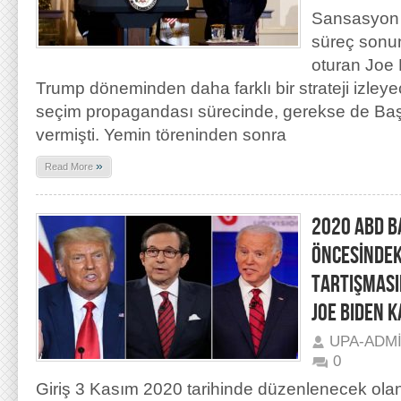
Sansasyon v
süreç sonu
oturan Joe 
Trump döneminden daha farklı bir strateji izleyec
seçim propagandası sürecinde, gerekse de Ba
vermişti. Yemin töreninden sonra
»
Read More
2020 ABD B
ÖNCESİNDEK
TARTIŞMASI
JOE BIDEN K
UPA-ADM
0
Giriş 3 Kasım 2020 tarihinde düzenlenecek ola