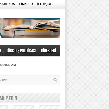
KKIMIZDA
LİNKLER
İLETİŞİM
U
TÜRK DIŞ POLİTİKASI
DİĞERLERİ
 4:30:39 AM
TAKİP EDİN