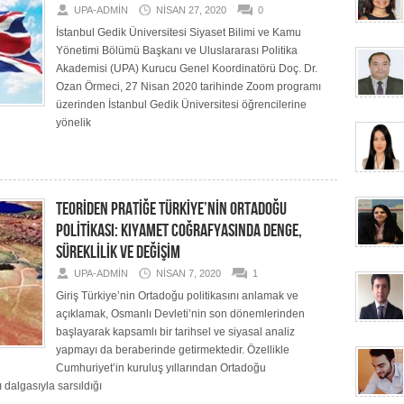
UPA-ADMIN
NISAN 27, 2020
0
İstanbul Gedik Üniversitesi Siyaset Bilimi ve Kamu
Yönetimi Bölümü Başkanı ve Uluslararası Politika
Akademisi (UPA) Kurucu Genel Koordinatörü Doç. Dr.
Ozan Örmeci, 27 Nisan 2020 tarihinde Zoom programı
üzerinden İstanbul Gedik Üniversitesi öğrencilerine
yönelik
TEORİDEN PRATİĞE TÜRKİYE’NİN ORTADOĞU
POLİTİKASI: KIYAMET COĞRAFYASINDA DENGE,
SÜREKLİLİK VE DEĞİŞİM
UPA-ADMIN
NISAN 7, 2020
1
Giriş Türkiye’nin Ortadoğu politikasını anlamak ve
açıklamak, Osmanlı Devleti’nin son dönemlerinden
başlayarak kapsamlı bir tarihsel ve siyasal analiz
yapmayı da beraberinde getirmektedir. Özellikle
Cumhuriyet’in kuruluş yıllarından Ortadoğu
 dalgasıyla sarsıldığı