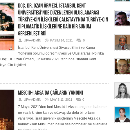
DOÇ. DR. OZAN ÖRMECİ, İSTANBUL KENT
ÜNİVERSİTESİ’NDE DÜZENLENEN ULUSLARARASI
TÜRKİYE-ÇİN İLİŞKİLERİ ÇALIŞTAYI’NDA TÜRKİYE-ÇİN
DİPLOMATİK İLİŞKİLERİNE DAİR BİR SUNUM
GERÇEKLEŞTİRDİ
UPA-ADMIN
KASIM 14, 2021
0
İstanbul Kent Üniversitesi Siyaset Bilimi ve Kamu
Yönetimi bölümü öğretim üyesi ve Uluslararası Politika
oç. Dr. Ozan Örmeci, 12 Kasım 2021 tarihinde İstanbul Kent
ye-Çin İlişkileri
MESCİD-İ AKSA’DA ÇAĞLARIN YANGINI
UPA-ADMIN
MAYIS 11, 2021
0
7 Mayıs 2021’den beri Mescid-i Aksa’dan gelen haberler,
ne yazık ki yine kan ve gözyaşıyla dolu bir ortamı
yansıtıyor. İsrail güvenlik güçlerinin Mescid-i Aksa’da
namaz kılan Müslüman halka ses bombaları ve silahlarla