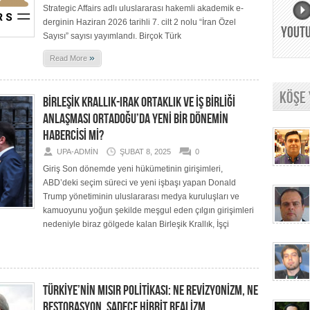
Strategic Affairs adlı uluslararası hakemli akademik e-
derginin Haziran 2026 tarihli 7. cilt 2 nolu “İran Özel
YOUT
Sayısı” sayısı yayımlandı. Birçok Türk
»
Read More
KÖŞE
BİRLEŞİK KRALLIK-IRAK ORTAKLIK VE İŞ BİRLİĞİ
ANLAŞMASI ORTADOĞU’DA YENİ BİR DÖNEMİN
HABERCİSİ Mİ?
UPA-ADMIN
ŞUBAT 8, 2025
0
Giriş Son dönemde yeni hükümetinin girişimleri,
ABD’deki seçim süreci ve yeni işbaşı yapan Donald
Trump yönetiminin uluslararası medya kuruluşları ve
kamuoyunu yoğun şekilde meşgul eden çılgın girişimleri
nedeniyle biraz gölgede kalan Birleşik Krallık, İşçi
TÜRKİYE’NİN MISIR POLİTİKASI: NE REVİZYONİZM, NE
RESTORASYON, SADECE HİBRİT REALİZM