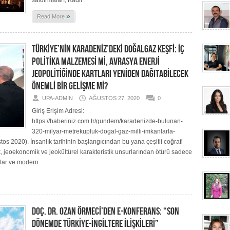
saldırmaları, Kadir
»
Read More
TÜRKİYE’NİN KARADENİZ’DEKİ DOĞALGAZ KEŞFİ: İÇ
POLİTİKA MALZEMESİ Mİ, AVRASYA ENERJİ
JEOPOLİTİĞİNDE KARTLARI YENİDEN DAĞITABİLECEK
ÖNEMLİ BİR GELİŞME Mİ?
UPA-ADMIN
AĞUSTOS 27, 2020
0
Giriş Erişim Adresi:
https://haberiniz.com.tr/gundem/karadenizde-bulunan-
320-milyar-metrekupluk-dogal-gaz-milli-imkanlarla-
tos 2020). İnsanlık tarihinin başlangıcından bu yana çeşitli coğrafi
jik, jeoekonomik ve jeokültürel karakteristik unsurlarından ötürü sadece
klar ve modern
DOÇ. DR. OZAN ÖRMECİ’DEN E-KONFERANS: “SON
DÖNEMDE TÜRKİYE-İNGİLTERE İLİŞKİLERİ”