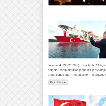
cikarilacak-23082020/, (Erişim Tarihi: 24 Ağus
bölgeler, sahip oldukları jeopolitik, jeostrate
orada konuşlanan medeniyetler, imparatorlu
»
Read More