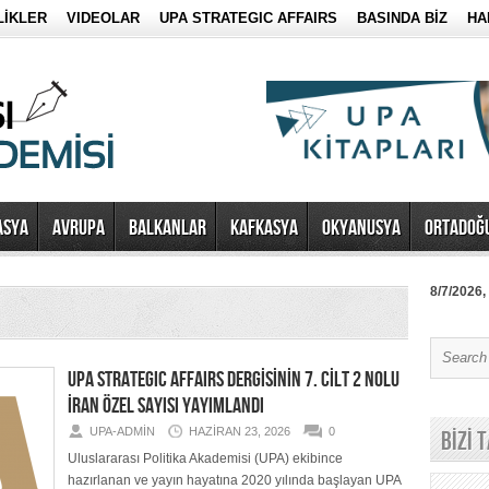
LİKLER
VIDEOLAR
UPA STRATEGIC AFFAIRS
BASINDA BİZ
HA
ASYA
AVRUPA
BALKANLAR
KAFKASYA
OKYANUSYA
ORTADOĞ
8/7/2026,
UPA STRATEGIC AFFAIRS DERGİSİNİN 7. CİLT 2 NOLU
İRAN ÖZEL SAYISI YAYIMLANDI
UPA-ADMIN
HAZIRAN 23, 2026
0
BİZİ 
Uluslararası Politika Akademisi (UPA) ekibince
hazırlanan ve yayın hayatına 2020 yılında başlayan UPA