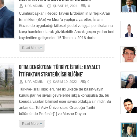
UPA-ADMIN
ŞUBAT 16, 2024
0
Cumhurbaşkanı Recep Tayyip Erdoğan’ın Birleşik Arap
Emirlikleri (BAE) ve Mısır’a yaptığı ziyaretler, İsrail’in
Gazze’de uyguladığı kitlesel şiddet ve işgal politikalarına
karşı hamleler olarak gözükebilir. Ancak geçen yıldan beri
kaydedilen gelişmeler, 15 Temmuz 2016 darbe
»
Read More
OFRA BENGİO’DAN ‘TÜRKİYE İSRAİL: HAYALET
İTTİFAKTAN STRATEJİK İŞBİRLİĞİNE’
UPA-ADMIN
KASIM 10, 2022
0
Türkiye-İsrail ilişkileri, her iki ülkede de basın-yayın
kuruluşları ve siyasi çevrelerde sıkça konuşulsa da, bu
konuda yazılan bilimsel eser sayısı oldukça sınırlıdır. Bu
anlamda, Tel Aviv Üniversitesi Ortadoğu Tarihi
bölümünde Profesör[1] ve Moshe Dayan
»
Read More